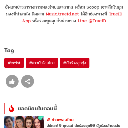
อัพเดทข่าวสารวงการเพลงไทยและสากล พร้อม Scoop เจาะลึกในมุม
มองที่น่าสนใจ ติดตาม
Music.trueid.net
ได้อีกช่องทางที่
TrueID
App
หรือร่วมพูดคุยกันผ่านทาง
Line @TrueID
Tag
#
artist
#
ข่าวนักร้องไทย
#
นักร้องลูกทุ่ง
ยอดนิยมในตอนนี้
#
ข่าวเพลงไทย
อัปเดท! 9 คุณแม่ นักร้องยุค90 นักร้องล้านตลับ