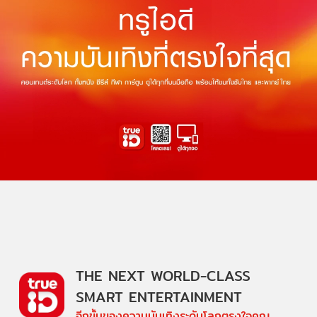
THE NEXT WORLD-CLASS
SMART ENTERTAINMENT
อีกขั้นของความบันเทิงระดับโลกตรงใจคุณ