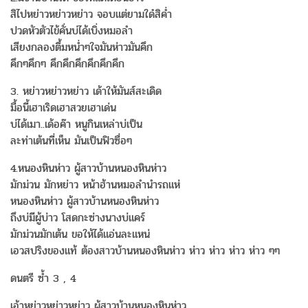
สิไปหย่าวหย่าวหย่าว จอบแต่ยามใด๋สิค่ำ
ปวดหัวตัวไข้คั่นบ่ได้เบิ่งหมอลำ
เสียงกลองตึ้มหน่ำๆใจมันห่าวมันคึก
คึกๆคึกๆ คึกคึกคึกคึกคึกคึก
3. หย่าวหย่าวหย่าว เด้าให้มันส์สะเดิด
มื้อนี้เฮาเริดเฮาสวยเฮาเด่น
บ่ได้เมา..เด้อค๊า หนูกินเหล่าบ่เป็น
ละท่าเต้นที่เห็น มันเป็นฟิวซื่อๆ
4.หนองหินห่าว ผู้สาวบ้านหนองหินห่าว
มักม่วน มักหย่าว หน้าฮ้านหมอลำนำรถแห่
หนองหินห่าว ผู้สาวบ้านหนองหินห่าว
ถึงบ่มีผู้บ่าว โสดกะซ่างนางบ่แคร์
มักม่วนมักเต้น ขอให้ได้แอ่นละแหน่
เอวสปริงของแท้ ต้องสาวบ้านหนองหินห่าว ห่าว ห่าว ห่าว ห่าว ๆๆ
ดนตรี ซ้ำ 3 , 4
เอ้าหย่าวหย่าวหย่าว ผู้สาวบ้านหนองหินห่าว