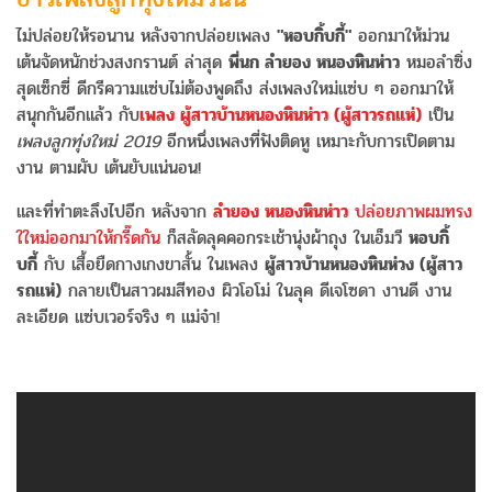
ไม่ปล่อยให้รอนาน หลังจากปล่อยเพลง
"หอบกิ้บกี้"
ออกมาให้ม่วน
เต้นจัดหนักช่วงสงกรานต์ ล่าสุด
พี่นก ลำยอง หนองหินห่าว
หมอลำซิ่ง
สุดเซ็กซี่ ดีกรีความแซ่บไม่ต้องพูดถึง ส่งเพลงใหม่แซ่บ ๆ ออกมาให้
สนุกกันอีกแล้ว กับ
เพลง ผู้สาวบ้านหนองหินห่าว (ผู้สาวรถแห่)
เป็น
เพลงลูกทุ่งใหม่ 2019
อีกหนึ่งเพลงที่ฟังติดหู เหมาะกับการเปิดตาม
งาน ตามผับ เต้นยับแน่นอน!
และที่ทำตะลึงไปอีก หลังจาก
ลำยอง หนองหินห่าว
ปล่อยภาพผมทรง
ใใหม่ออกมาให้กรี๊ดกัน
ก็สลัดลุคคอกระเช้านุ่งผ้าถุง ในเอ็มวี
หอบกิ้
บกี้
กับ เสื้อยืดกางเกงขาสั้น ในเพลง
ผู้สาวบ้านหนองหินห่วง (ผู้สาว
รถแห่)
กลายเป็นสาวผมสีทอง ผิวโอโม่ ในลุค ดีเจโซดา งานดี งาน
ละเอียด แซ่บเวอร์จริง ๆ แม่จ๋า!