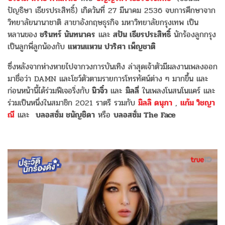
ปัญธิษา เธียรประสิทธิ์) เกิดวันที่ 27 มีนาคม 2536 จบการศึกษาจาก
วิทยาลัยนานาชาติ สาขาอังกฤษธุรกิจ มหาวิทยาลัยกรุงเทพ เป็น
หลานของ
ชรินทร์ นันทนาคร
และ
สปัน เธียรประสิทธิ์
นักร้องลูกกรุง
เป็นลูกพี่ลูกน้องกับ
แหวนแหวน ปวริศา เพ็ญชาติ
ซึ่งหลังจากห่างหายไปจากวงการบันเทิง ล่าสุดเจ้าตัวมีผลงานเพลงออก
มาชื่อว่า DAMN และโชว์ตัวตามรายการโทรทัศน์ต่าง ๆ มากขึ้น และ
ก่อนหน้านี้ได้ร่วมฟีเจอริ่งกับ
นิวจิ๋ว
และ
มิลลี่
ในเพลงโนสนโนแคร์ และ
ร่วมเป็นหนึ่งในสมาชิก 2021 ราตรี รวมกับ
มิลลิ ดนุภา
,
แก้ม วิชญา
ณี
และ
บลอสซั่ม ชนัญชิดา
หรือ
บลอสซั่ม The Face