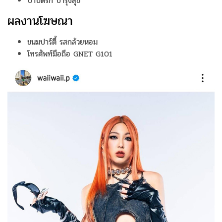
บำบัดรัก บำรุงสุข
ผลงานโฆษณา
ขนมปาร์ตี้ รสกล้วยหอม
โทรศัพท์มือถือ GNET G101