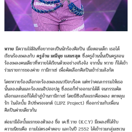
หวาย
มีความใฝ่ฝันที่อยากจะเป็นนักร้องศิลปิน เมื่อตอนเด็ก เธอได้
เรียนร้องเพลงกับ
ครูอ้วน มณีนุช เเสมรสุต
ซึ่งครูอ้วนนั้นเป็นครูสอน
ร้องเพลงคนเดียวที่หวายได้เรียนด้วยอย่างจริงจัง จากนั้น หวาย ก็ได้เข้า
ร่วมรายการของค่าย กามิกาเซ่ เพื่อคัดเลือกศิลปินเข้าร่วมสังกัด
โดยหวายร้องเลือกจะร้องเพลงแนวป๊อบร็อค แต่ทว่าคณะกรรมให้เธอ
นั้นลองเต้นและร้องแนฮิปฮอปดู ซึ่งเธอก็ทำออกมาได้ดี จนกรรมคัด
เลือกและเธอก็ได้เข้าสู่บ้านกามิกาเซ่ โดยมีซิงเกิลแรกคือเพลง ตกหลุม
รัก ในอัลบั้ม ลิปซ์พรอเจกต์ (LIPZ Project) ที่ออกร่วมกับเพื่อน
ศิลปินค่ายเดียวกัน
ต่อมามีอัลบั้มแรกของตัวเอง ชื่อ เค.ซี.วาย (K.C.Y) มีเพลงที่ได้รับ
ความนิยมคือ ถามไม่ตรงคำตอบ และในปี 2552 ได้เข้ารวมกลุ่มเซเวน