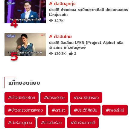
#
ศิลปินลูกทุ่ง
ประวัติ ต้าวหยอง ระเบียบวาทะศิลป์ นักแสดงละคร
ไอ้หนุ่มรถไถ
4
32.7K
#
ศิลปินไทย
ประวัติ วิลเลี่ยม LYKN (Project Alpha) หรือ
จักรภัทร แก้วพันธุ์พงษ์
5
136.3K
2
แท็กยอดนิยม
#
ข่าวนักร้องไทย
#
นักร้องไทย
#
ประวัตินักร้อง
#
ข่าวสารวงการเพลง
#
artist
#
ประวัติศิลปิน
#
เพลงใหม่
#
นักร้องลูกทุ่ง
#
ข่าวนักร้อง
#
นักร้องเกาหลี