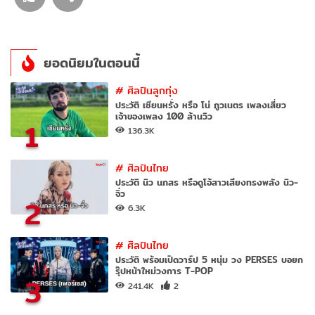
ยอดนิยมในตอนนี้
#
ศิลปินลูกทุ่ง
ประวัติ เซียนหรั่ง หรือ โน่ ภูวเนตร เพลงเสี่ยว
เจ้าของเพลง 100 ล้านวิว
1
136.3K
#
ศิลปินไทย
ประวัติ นิว นภสร หรือดูโอ้สาวเสียงทรงพลัง นิว-
จิ๋ว
2
6.3K
#
ศิลปินไทย
ประวัติ พร้อมเปิดวาร์ป 5 หนุ่ม วง PERSES บอยก
รุ๊ปหน้าใหม่วงการ T-POP
3
241.4K
2