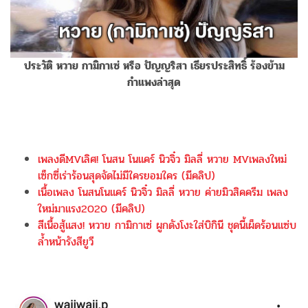
ประวัติ หวาย กามิกาเซ่ หรือ ปัญญริสา เธียรประสิทธิ์ ร้องข้าม
กำแพงล่าสุด
เพลงดีMVเลิศ! โนสน โนแคร์ นิวจิ๋ว มิลลี่ หวาย MVเพลงใหม่
เซ็กซี่เร่าร้อนสุดจัดไม่มีใครยอมใคร (มีคลิป)
เนื้อเพลง โนสนโนแคร์ นิวจิ๋ว มิลลี่ หวาย ค่ายมิวสิคครีม เพลง
ใหม่มาแรง2020 (มีคลิป)
สีเนื้อสู้แสง! หวาย กามิกาเซ่ ผูกดังโงะใส่บิกินี ชุดนี้เผ็ดร้อนแซ่บ
ล้ำหน้ารังสียูวี