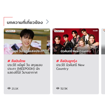
บทความที่เกี่ยวข้อง
# ศิลปินไทย
# ศิลปินลูกทุ่ง
ประวัติ หมีพูห์ วิน สกุลแสง
ประวัติ นิวคันทรี่ New
ประภา (MEEPOOH) นัก
Country
แสดงซีรีส์ วิมานอากาศ
21.1K
52.5K