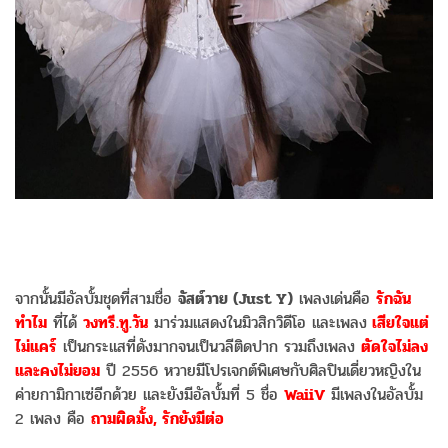
จากนั้นมีอัลบั้มชุดที่สามชื่อ
จัสต์วาย (Just Y)
เพลงเด่นคือ
รักฉัน
ทำไม
ที่ได้
วงทรี.ทู.วัน
มาร่วมแสดงในมิวสิกวิดีโอ และเพลง
เสียใจแต่
ไม่แคร์
เป็นกระแสที่ดังมากจนเป็นวลีติดปาก รวมถึงเพลง
ตัดใจไม่ลง
และคงไม่ยอม
ปี 2556 หวายมีโปรเจกต์พิเศษกับศิลปินเดี่ยวหญิงใน
ค่ายกามิกาเซ่อีกด้วย และยังมีอัลบั้มที่ 5 ชื่อ
WaiiV
มีเพลงในอัลบั้ม
2 เพลง คือ
ถามผิดมั้ง, รักยังมีต่อ