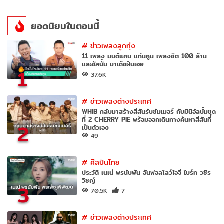
ยอดนิยมในตอนนี้
#
ข่าวเพลงลูกทุ่ง
11 เพลง มนต์แคน แก่นคูน เพลงฮิต 100 ล้าน
และอัลบั้ม มาเด้อฝันเอย
1
37.6K
#
ข่าวเพลงต่างประเทศ
WHIB กลับมาสร้างสีสันรับซัมเมอร์ กับมินิอัลบั้มชุด
ที่ 2 CHERRY PIE พร้อมออกเดินทางค้นหาสีสันที่
2
เป็นตัวเอง
49
#
ศิลปินไทย
ประวัติ เนเน่ พรนับพัน อันฟอลโลว์ไอจี ไบร์ท วชิร
วิชญ์
3
70.5K
7
#
ข่าวเพลงต่างประเทศ