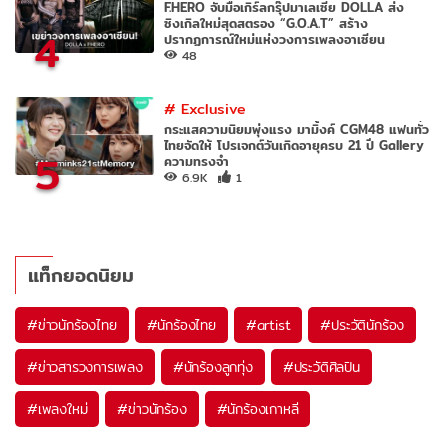
F.HERO จับมือเกิร์ลกรุ๊ปมาเลเซีย DOLLA ส่ง
ซิงเกิลใหม่สุดสตรอง “G.O.A.T” สร้าง
4
ปรากฏการณ์ใหม่แห่งวงการเพลงอาเซียน
48
#
Exclusive
กระแสความนิยมพุ่งแรง มามิ้งค์ CGM48 แฟนทั่ว
ไทยจัดให้ โปรเจกต์วันเกิดอายุครบ 21 ปี Gallery
5
ความทรงจำ
6.9K
1
แท็กยอดนิยม
#
ข่าวนักร้องไทย
#
นักร้องไทย
#
artist
#
ประวัตินักร้อง
#
ข่าวสารวงการเพลง
#
นักร้องลูกทุ่ง
#
ประวัติศิลปิน
#
เพลงใหม่
#
ข่าวนักร้อง
#
นักร้องเกาหลี