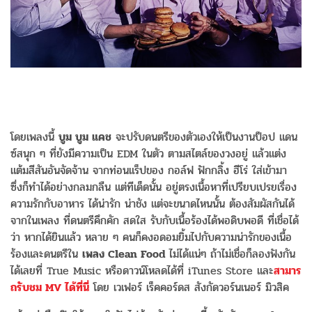
โดยเพลงนี้
บูม บูม แคช
จะปรับดนตรีของตัวเองให้เป็นงานป็อป แดน
ซ์สนุก ๆ ที่ยังมีความเป็น EDM ในตัว ตามสไตล์ของวงอยู่ แล้วแต่ง
แต้มสีสันอันจัดจ้าน จากท่อนแร็ปของ กอล์ฟ ฟักกลิ้ง ฮีโร่ ใส่เข้ามา
ซึ่งก็ทำได้อย่างกลมกลืน แต่ทีเด็ดนั้น อยู่ตรงเนื้อหาที่เปรียบเปรยเรื่อง
ความรักกับอาหาร ได้น่ารัก น่าชัง แต่จะขนาดไหนนั้น ต้องสัมผัสกันได้
จากในเพลง ที่ดนตรีคึกคัก สดใส รับกับเนื้อร้องได้พอดิบพอดี ที่เชื่อได้
ว่า หากได้ยินแล้ว หลาย ๆ คนก็คงอดอมยิ้มไปกับความน่ารักของเนื้อ
ร้องและดนตรีใน
เพลง Clean Food
ไม่ได้แน่ๆ ถ้าไม่เชื่อก็ลองฟังกัน
ได้เลยที่ True Music หรือดาวน์โหลดได้ที่ iTunes Store และ
สามาร
ถรับชม MV ได้ที่นี่
โดย เวเฟอร์ เร็คคอร์ดส สังกัดวอร์นเนอร์ มิวสิค