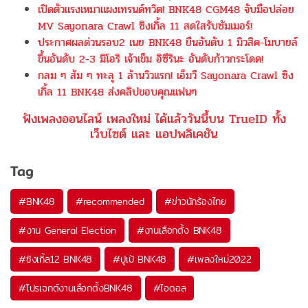
เปิดตัวแรงเหมาแผงเทรนด์ทวิต! BNK48 CGM48 จับมือปล่อย
MV Sayonara Crawl ซิงเกิ้ล 11 สดใสรับซัมเมอร์!
ประกาศผลด่วนรอบ2 เนย BNK48 ยืนอันดับ 1 มิวสิค-โมบายล์
ขึ้นอันดับ 2-3 มิโอริ เจ้าเข็ม อิซึรินะ อันดับก้าวกระโดด!
กลม ๆ ส้ม ๆ ทะลุ 1 ล้านวิวแรก! เอ็มวี Sayonara Crawl ซิง
เกิ้ล 11 BNK48 ส่งคลิปขอบคุณแฟนๆ
ฟังเพลงออนไลน์ เพลงใหม่ ได้แล้ววันนี้บน TrueID ทั้ง
เว็บไซต์ และ แอปพลิเคชัน
Tag
#
BNK48
#
recommended
#
ข่าวนักร้องไทย
#
งาน General Election
#
งานเลือกตั้ง BNK48
#
ซิงเกิ้ล12 BNK48
#
ปูเป้ BNK48
#
เพลงใหม่2022
#
โปรเจกต์งานเลือกตั้งBNK48
#
ไอดอล