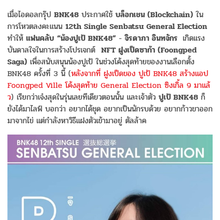
เมื่อไอดอลกรุ๊ป
BNK48
ประกาศใช้
บล็อกเชน (Blockchain)
ใน
การโหวตลงคะแนน
12th Single Senbatsu General Election
ทำให้
แฟนคลับ
“น้องปูเป้ BNK48”
-
จิรดาภา อินทจักร
เกิดแรง
บันดาลใจในการสร้างโปรเจกต์
NFT ฝูงเป็ดซาก้า (Foongped
Saga)
เพื่อสนับสนุนน้องปูเป้ ในช่วงโค้งสุดท้ายของงานเลือกตั้ง
BNK48 ครั้งที่ 3 นี้ (
หลังจากที่ ฝูงเป็ดของ ปูเป้ BNK48 สร้างแอป
Foongped Ville โค้งสุดท้าย General Election ซิงเกิ้ล 9 มาแล้
ว
) เรียกว่าเจ๋งสุดในรุ่นเลยทีเดียวตอนนั้น และเจ้าตัว
ปูเป้ BNK48
ก็
ยังได้มาไลฟ์ บอกว่า
อยากได้ชุด อยากเป็นนักรบด้วย อยากก้าวขาออก
มาจากไข่ แต่กำลังหาวิธีแฝงตัวเข้ามาอยู่ ตัลล้าค