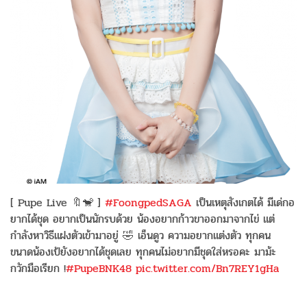
[ Pupe Live 🔖🐒 ]
#FoongpedSAGA
เป็นเหตุสังเกตได้ มีเด่กอ
ยากได้ชุด อยากเป็นนักรบด้วย น้องอยากก้าวขาออกมาจากไข่ แต่
กำลังหาวิธีแฝงตัวเข้ามาอยู่ 🤣 เอ็นดูว ความอยากแต่งตัว ทุกคน
ขนาดน้องเป้ยังอยากได้ชุดเลย ทุกคนไม่อยากมีชุดใส่หรอคะ มาม้ะ
กวักมือเรียก !
#PupeBNK48
pic.twitter.com/Bn7REY1gHa