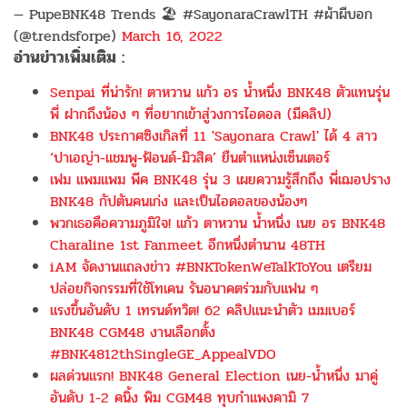
— PupeBNK48 Trends 🏖 #SayonaraCrawlTH #ผ้าผีบอก
(@trendsforpe)
March 16, 2022
อ่านข่าวเพิ่มเติม :
Senpai ที่น่ารัก! ตาหวาน แก้ว อร น้ำหนึ่ง BNK48 ตัวแทนรุ่น
พี่ ฝากถึงน้อง ๆ ที่อยากเข้าสู่วงการไอดอล (มีคลิป)
BNK48 ประกาศซิงเกิลที่ 11 'Sayonara Crawl' ได้ 4 สาว
‘ปาเอญ่า-แชมพู-ฟ้อนด์-มิวสิค’ ยืนตำแหน่งเซ็นเตอร์
เฟม แพมแพม พีค BNK48 รุ่น 3 เผยความรู้สึกถึง พี่เฌอปราง
BNK48 กัปตันคนเก่ง และเป็นไอดอลของน้องๆ
พวกเธอคือความภูมิใจ! แก้ว ตาหวาน น้ำหนึ่ง เนย อร BNK48
Charaline 1st Fanmeet อีกหนึ่งตำนาน 48TH
iAM จัดงานแถลงข่าว #BNKTokenWeTalkToYou เตรียม
ปล่อยกิจกรรมที่ใช้โทเคน รันอนาคตร่วมกับแฟน ๆ
แรงขึ้นอันดับ 1 เทรนด์ทวิต! 62 คลิปแนะนำตัว เมมเบอร์
BNK48 CGM48 งานเลือกตั้ง
#BNK4812thSingleGE_AppealVDO
ผลด่วนแรก! BNK48 General Election เนย-น้ำหนึ่ง มาคู่
อันดับ 1-2 คนิ้ง พิม CGM48 ทุบกำแพงคามิ 7