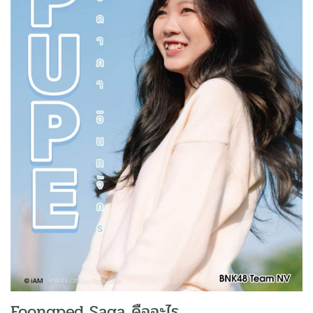
Foongped Saga คืออะไร