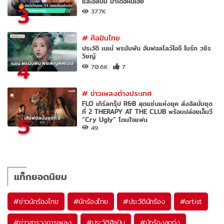
และอัลบั้ม มาเด้อฝันเอย
3
37.7K
#
ศิลปินไทย
ประวัติ เนเน่ พรนับพัน อันฟอลโลว์ไอจี ไบร์ท วชิร
วิชญ์
4
70.6K
7
#
ข่าวเพลงต่างประเทศ
FLO เกิร์ลกรุ๊ป R&B สุดแซ่บแห่งยุค ส่งอัลบั้มชุด
ที่ 2 THERAPY AT THE CLUB พร้อมปล่อยเอ็มวี
5
“Cry Ugly” โดนใจแฟน
49
แท็กยอดนิยม
#
ข่าวนักร้องไทย
#
นักร้องไทย
#
ประวัตินักร้อง
#
artist
#
ข่าวสารวงการเพลง
#
ประวัติศิลปิน
#
นักร้องลูกทุ่ง