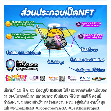
เมื่อวันที่ 16 มี.ค. 65 น้
องปูเป้ BNK48
ได้ไลฟ์มาจากต่างโลกเพื่อบอก
ว่า ชอบโปรเจคนี้มาก และอยากจะเป็นนินจา ที่ใช้เวทมนต์ได้ ตอนนี้
กำลังพยายามปลอมตัวเข้ามาสร้างผลงาน NFT อยู่เช่นกัน งานนี้สนุก
แน่! #PupeBNK48 #FoongpedSAGA #LastBossProject