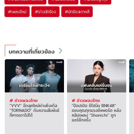
#
เพลงใหม่
#
ข่าวนักร้อง
#
นักร้องเกาหลี
บทความที่เกี่ยวข้อง
# ข่าวเพลงไทย
# ข่าวเพลงไทย
"VVV" ฉีกลุคใหม่ผ่านซิงเกิล
"ป๊อปเป้อ ชิไฮนิน BNK48"
"TORNADO" กับความสัมพันธ์
ขอบคุณทุกแรงซัพพอร์ต หลัง
ที่คาดเดาไม่ได้
คลิปเพลง "Shonichi" ถูก
แชร์อีกครั้ง