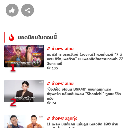
ยอดนิยมในตอนนี้
#
ข่าวเพลงไทย
นราธิป กาญจนวัฒน์ (วงชาตรี) หวนคืนเวที “7 สี
คอนเสิร์ต เฟสติวัล” ขนเพลงฮิตในความทรงจำ 22
1
สิงหาคมนี้
136
#
ข่าวเพลงไทย
"ป๊อปเป้อ ชิไฮนิน BNK48" ขอบคุณทุกแรง
ซัพพอร์ต หลังคลิปเพลง "Shonichi" ถูกแชร์อีก
2
ครั้ง
74
#
ข่าวเพลงลูกทุ่ง
11 เพลง มนต์แคน แก่นคูน เพลงฮิต 100 ล้าน