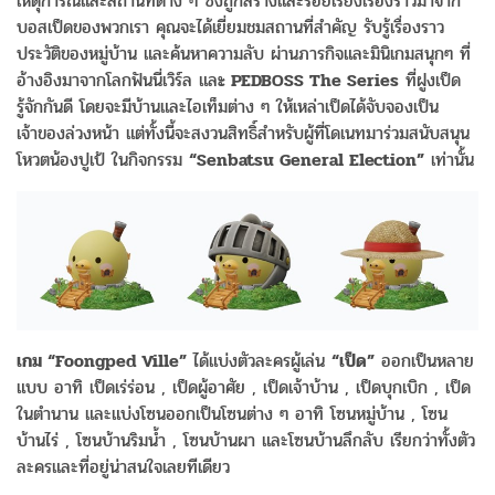
เหตุการณ์และสถานที่ต่าง ๆ ซึ่งถูกสร้างและร้อยเรียงเรื่องราวมาจาก
บอสเป็ดของพวกเรา คุณจะได้เยี่ยมชมสถานที่สำคัญ รับรู้เรื่องราว
ประวัติของหมู่บ้าน และค้นหาความลับ ผ่านภารกิจและมินิเกมสนุกๆ ที่
อ้างอิงมาจากโลกฟันนี่เวิร์ล แล
ะ PEDBOSS The Series
ที่ฝูงเป็ด
รู้จักกันดี โดยจะมีบ้านและไอเท็มต่าง ๆ ให้เหล่าเป็ดได้จับจองเป็น
เจ้าของล่วงหน้า แต่ทั้งนี้จะสงวนสิทธิ์สำหรับผู้ที่โดเนทมาร่วมสนับสนุน
โหวตน้องปูเป้ ในกิจกรรม
“Senbatsu General Election”
เท่านั้น
เกม “Foongped Ville”
ได้แบ่งตัวละครผู้เล่น
“เป็ด”
ออกเป็นหลาย
แบบ อาทิ เป็ดเร่ร่อน , เป็ดผู้อาศัย , เป็ดเจ้าบ้าน , เป็ดบุกเบิก , เป็ด
ในตำนาน และแบ่งโซนออกเป็นโซนต่าง ๆ อาทิ โซนหมู่บ้าน , โซน
บ้านไร่ , โซนบ้านริมน้ำ , โซนบ้านผา และโซนบ้านลึกลับ เรียกว่าทั้งตัว
ละครและที่อยู่น่าสนใจเลยทีเดียว