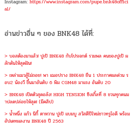
Instagram:
https://www.instagram.com/pupe.bnk48offici
al/
อ่านข่าวอื่น ๆ ของ BNK48 ได้ที่:
> บอสต้องมาแล้ว! ปูเป้ BNK48 กับโปรเจกต์ รวมพล คนของปูเป้ ผ
ลักดันให้สุดฝัน!
> เหล่าแมวสู้ไม่ถอย! พา เฌอปราง BNK48 ยืน 1 ประกาศผลด่วน ร
อบ2 น้องวี ขึ้นมาอันดับ 6 พิม CGM48 มาแรง อันดับ 20
> BNK48 เปิดตัวสุดอลัง! HIGH TENSION ซิงเกิ้ลที่ 8 ชวนทุกคนม
าปลดปล่อยให้สุด! (มีคลิป)
> น้ำหนึ่ง แก้ว นิกี้ ตาหวาน ปูเป้ แบมบู สวัสดีปีใหม่ชาวทรูไอดี พร้อม
อัปเดทผลงาน BNK48 ปี 2563