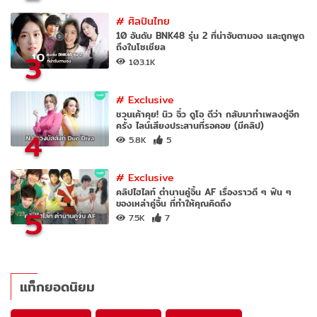
#
ศิลปินไทย
10 อันดับ BNK48 รุ่น 2 ที่น่าจับตามอง และถูกพูด
ถึงในโซเชียล
3
103.1K
#
Exclusive
ชวนเค้าคุย! นิว จิ๋ว ดูโอ ดีว่า กลับมาทำเพลงคู่อีก
ครั้ง ไลน์เสียงประสานที่รอคอย (มีคลิป)
4
5.8K
5
#
Exclusive
คลิปไฮไลท์ ตำนานคู่จิ้น AF เรื่องราวดี ๆ ฟิน ๆ
ของเหล่าคู่จิ้น ที่ทำให้คุณคิดถึง
5
7.5K
7
แท็กยอดนิยม