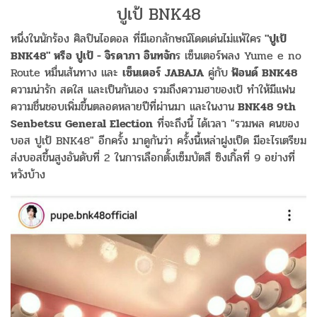
ปูเป้ BNK48
หนึ่งในนักร้อง ศิลปินไอดอล ที่มีเอกลักษณ์โดดเด่นไม่แพ้ใคร
"ปูเป้
BNK48" หรือ ปูเป้ - จิรดาภา อินทจัก
ร เซ็นเตอร์พลง Yume e no
Route หมื่นเส้นทาง และ
เซ็นเตอร์ JABAJA
คู่กับ
ฟ้อนด์ BNK48
ความน่ารัก สดใส และเป็นกันเอง รวมถึงความฮาของเป้ ทำให้มีแฟน
ความชื่นชอบเพิ่มขึ้นตลอดหลายปีที่ผ่านมา และในงาน
BNK48 9th
Senbetsu General Election
ที่จะถึงนี้ ได้เวลา "รวมพล คนของ
บอส ปูเป้ BNK48" อีกครั้ง มาดูกันว่า ครั้งนี้เหล่าฝูงเป็ด มีอะไรเตรียม
ส่งบอสขึ้นสูงอันดับที่ 2 ในการเลือกตั้งเซ็มบัตสึ ซิงเกิ้ลที่ 9 อย่างที่
หวังบ้าง