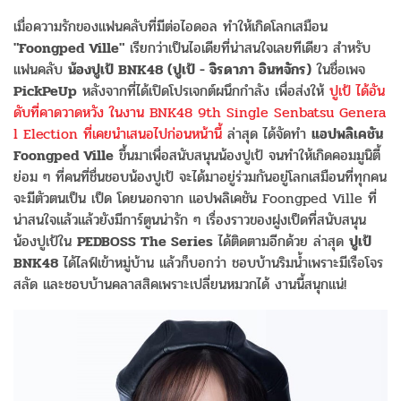
เมื่อความรักของแฟนคลับที่มีต่อไอดอล ทำให้เกิดโลกเสมือน
"Foongped Ville"
เรียกว่าเป็นไอเดียที่น่าสนใจเลยทีเดียว สำหรับ
แฟนคลับ
น้องปูเป้ BNK48 (ปูเป้ - จิรดาภา อินทจักร)
ในชื่อเพจ
PickPeUp
หลังจากที่ได้เปิดโปรเจกต์ผนึกกำลัง เพื่อส่งให้
ปูเป้ ได้อัน
ดับที่คาดวาดหวัง ในงาน BNK48 9th Single Senbatsu Genera
l Election ที่เคยนำเสนอไปก่อนหน้านี้
ล่าสุด ได้จัดทำ
แอปพลิเคชัน
Foongped Ville
ขึ้นมาเพื่อสนับสนุนน้องปูเป้ จนทำให้เกิดคอมมูนิตี้
ย่อม ๆ ที่คนที่ชื่นชอบน้องปูเป้ จะได้มาอยู่ร่วมกันอยู่โลกเสมือนที่ทุกคน
จะมีตัวตนเป็น เป็ด โดยนอกจาก แอปพลิเคชัน Foongped Ville ที่
น่าสนใจแล้วแล้วยังมีการ์ตูนน่ารัก ๆ เรื่องราวของฝูงเป็ดที่สนับสนุน
น้องปูเป้ใน
PEDBOSS The Series
ได้ติดตามอีกด้วย ล่าสุด
ปูเป้
BNK48
ได้ไลฟ์เข้าหมู่บ้าน แล้วก็บอกว่า ชอบบ้านริมน้ำเพราะมีเรือโจร
สลัด และชอบบ้านคลาสสิคเพราะเปลี่ยนหมวกได้ งานนี้สนุกแน่!