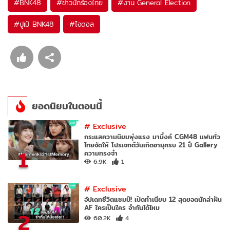
#
BNK48
#
ข่าวนักร้องไทย
#
งาน General Election
#
ปูเป้ BNK48
#
ไอดอล
ยอดนิยมในตอนนี้
#
Exclusive
กระแสความนิยมพุ่งแรง มามิ้งค์ CGM48 แฟนทั่ว
ไทยจัดให้ โปรเจกต์วันเกิดอายุครบ 21 ปี Gallery
1
ความทรงจำ
6.9K
1
#
Exclusive
อัปเดทชีวิตแชมป์! เปิดทำเนียบ 12 สุดยอดนักล่าฝัน
AF ใครเป็นใคร จำกันได้ไหม
2
60.2K
4