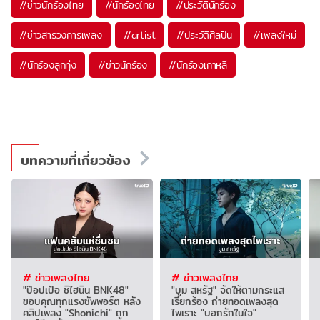
#
ข่าวนักร้องไทย
#
นักร้องไทย
#
ประวัตินักร้อง
#
ข่าวสารวงการเพลง
#
artist
#
ประวัติศิลปิน
#
เพลงใหม่
#
นักร้องลูกทุ่ง
#
ข่าวนักร้อง
#
นักร้องเกาหลี
บทความที่เกี่ยวข้อง
# ข่าวเพลงไทย
# ข่าวเพลงไทย
"ป๊อปเป้อ ชิไฮนิน BNK48"
"บูม สหรัฐ" จัดให้ตามกระแส
ขอบคุณทุกแรงซัพพอร์ต หลัง
เรียกร้อง ถ่ายทอดเพลงสุด
คลิปเพลง "Shonichi" ถูก
ไพเราะ "บอกรักในใจ"