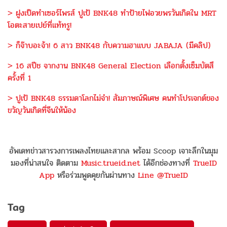
> ฝูงเป็ดทำเซอร์ไพรส์ ปูเป้ BNK48 ทำป้ายไฟอวยพรวันเกิดใน MRT
โอตะสายเปย์ที่แท้ทรู!
> ก็จ๊าบอะจ้า! 6 สาว BNK48 กับความฮาแบบ JABAJA (มีคลิป)
> 16 สปีช จากงาน BNK48 General Election เลือกตั้งเซ็มบัตสึ
ครั้งที่ 1
> ปูเป้ BNK48 ธรรมดาโลกไม่จำ! สัมภาษณ์พิเศษ คนทำโปรเจกต์ของ
ขวัญวันเกิดที่จีนให้น้อง
อัพเดทข่าวสารวงการเพลงไทยและสากล พร้อม Scoop เจาะลึกในมุม
มองที่น่าสนใจ ติดตาม
Music.trueid.net
ได้อีกช่องทางที่
TrueID
App
หรือร่วมพูดคุยกันผ่านทาง
Line @TrueID
Tag