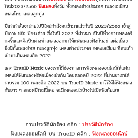
ใหม่2023/2566
ฟังเพลง
ทั้งวัน ทั้งเพลงต่างประเทศ เพลงเอเชียน
เพลงไทย เพลงลูกทุ่ง
ปีเก่ากำลังจะผ่านไปปีใหม่กำลังจะเข้ามาแล้วกับปี
2023/2566
เข้าสู่
ปีเถาะ หรือ ปีกระต่าย ซึ่งในปี 2022 ที่ผ่านมา เป็นปีที่วงการเพลงครึ
กครึ้นและศิลปินต่างทำเพลงออกมาให้แฟนเพลงฟังกันอย่างต่อเนื่อง
ซึ่งมีทั้งเพลงไทย เพลงลูกทุ่ง เพลงต่างประเทศ เพลงเอเชียน ที่ตบเท้า
เข้ามาเป็นเพลงฮิต 2022
และ
TrueID Music
ของเราก็มีช่องทางการฟังเพลงออนไลน์ให้แฟน
เพลงได้ฟังเพลงฟรีต่อเนื่องเช่นกัน โดยตลอดปี 2022 ที่ผ่านมาเราได้
รวบรวม 100 เพลงฮิต 2022 บน TrueID Music มาไว้ให้ได้ฟังเพลง
กันยาว ๆ ตลอดปีใหม่นี้เลย จะมีเพลงอะไรบ้างไปเปิดฟังกันเลย
อ่านประวัตินักร้อง คลิก :
ประวัตินักร้อง
ฟังเพลงออนไลน์ บน TrueID คลิก :
ฟังเพลงออนไลน์