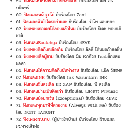
59.
ฟังเพลงบ่เป็นหยังอ้ายยังบ่ตาย
ขับร้องโดย เต้ย อธิ
บดินทร์
60.
ฟังเพลงหน้ารูปไข่
ขับร้องโดย Zani
61.
ฟังเพลงผัวข้าใครอย่าแตะ
ขับร้องโดย รำไพ แสงทอง
62.
ฟังเพลงเธอเคยได้ลองเเล้วไหม
ขับร้องโดย ธีเดช ทองอภิ
ชาติ
63.
ฟังเพลงBoutchya
ขับร้องโดย 4EVE
64.
ฟังเพลงคิดถึงเหลือเกิน
ขับร้องโดย ลิลลี่ ได้หมดถ้าสดชื่น
65.
ฟังเพลงเสือผู้ชาย
ขับร้องโดย มิน เฉาก๊วย feat.ตั๊กแตน
ชลดา
66.
ฟังเพลงให้ความคิดถึงมันทำงาน
ขับร้องโดย แม็ค วัชรพล
67.
ฟังเพลงINK
ขับร้องโดย Ink Waruntorn INK
68.
ฟังเพลงซิ่งสะเดิด
ED ZAP ขับร้องโดย พี สะเดิด
69.
ฟังเพลงย่านเป็นคือเก่า
ขับร้องโดย แสงดาว PTMusic
70.
ฟังเพลงข้อยกเว้น
(Exceptional) ขับร้องโดย 4EVE
71.
ฟังเพลงทุกนาทีที่สวยงาม
(Always With Me) ขับร้อง
โดย NONT TANONT
72.
ฟังเพลงผบ.ทบ.
(ผู้บ่าวไทบ้าน) ขับร้องโดย ฝ้ายเมฆะ
Ft.ทรงเจ้าพ่อ