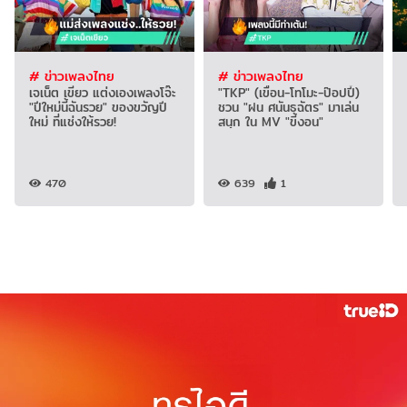
# ข่าวเพลงไทย
# ข่าวเพลงไทย
เจเน็ต เขียว แต่งเองเพลงโจ๊ะ
"TKP" (เขื่อน-โทโมะ-ป๊อปปี้)
"ปีใหม่นี้ฉันรวย" ของขวัญปี
ชวน "ฝน ศนันธฉัตร" มาเล่น
ใหม่ ที่แช่งให้รวย!
สนุก ใน MV "ขี้งอน"
470
639
1