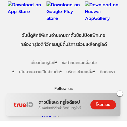
วันนี้
ดู
สิทธิพิเศษ
อ่าน
เกม
ตาตั้ง
ช้อปปิ้ง
แพ็กเกจ
กล่องทรูไอดีทีวี
คอมมูนิตี้
บริการช่วยเหลือทรูไอดี
เกี่ยวกับทรูไอดี
ข้อกำหนดและเงื่อนไข
นโยบายความเป็นส่วนตัว
บริการช่วยเหลือ
ติดต่อเรา
Follow us
ดาวน์โหลด ทรูไอดีแอป
โหลดเลย
สัมผัสโลกไร้ขีดจำกัดกับทรูไอดี
Copyright © True Digital Group Company Limited.
All rights reserved