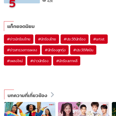
5
4.2K
แท็กยอดนิยม
#
ข่าวนักร้องไทย
#
นักร้องไทย
#
ประวัตินักร้อง
#
artist
#
ข่าวสารวงการเพลง
#
นักร้องลูกทุ่ง
#
ประวัติศิลปิน
#
เพลงใหม่
#
ข่าวนักร้อง
#
นักร้องเกาหลี
บทความที่เกี่ยวข้อง