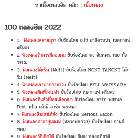
หาเนื้อเพลงฮิต คลิก :
เนื้อเพลง
100 เพลงฮิต 2022
1.
ฟังเพลงสหายสุรา
ขับร้องโดย อ.ไข่ มาลีฮวนน่า, เนสกาแฟ
ศรีนคร
2.
ฟังเพลงรักควรมีสองคน
ขับร้องโดย พร จันทพร, เนย ภัส
วรรณ
3.
ฟังเพลงโต๊ะริม
(Melt) ขับร้องโดย NONT TANONT โต๊ะ
ริม (Melt)
4.
ฟังเพลงเอาปากกามาวง
ขับร้องโดย BELL WARISARA
5.
ฟังเพลงผิดที่ใจไม่จำ
ขับร้องโดย เนสกาแฟ ศรีนคร
6.
ฟังเพลงดีแล้วที่เธอเลือกเขา
ขับร้องโดย อาร์ท พชรพล
Feat. แป้ง นลิณี อาร์ท พชรพล
7.
ฟังเพลงลืมเขาได้ยัง
ขับร้องโดย Serious Bacon
8.
ฟังเพลงคาถาขุนแผน
(หลวงพ่อกวย) ขับร้องโดย กานต์
ทศน
9.
ฟังเพลงวิถีเด็กใต้
ขับร้องโดย ธีเดช ทองอภิชาติ