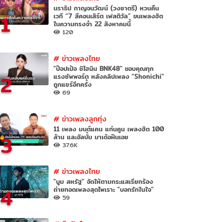
นราธิป กาญจนวัฒน์ (วงชาตรี) หวนคืน
1
เวที “7 สีคอนเสิร์ต เฟสติวัล” ขนเพลงฮิต
ในความทรงจำ 22 สิงหาคมนี้
120
#
ข่าวเพลงไทย
"ป๊อปเป้อ ชิไฮนิน BNK48" ขอบคุณทุก
2
แรงซัพพอร์ต หลังคลิปเพลง "Shonichi"
ถูกแชร์อีกครั้ง
69
#
ข่าวเพลงลูกทุ่ง
11 เพลง มนต์แคน แก่นคูน เพลงฮิต 100
3
ล้าน และอัลบั้ม มาเด้อฝันเอย
37.6K
#
ข่าวเพลงไทย
"บูม สหรัฐ" จัดให้ตามกระแสเรียกร้อง
4
ถ่ายทอดเพลงสุดไพเราะ "บอกรักในใจ"
59