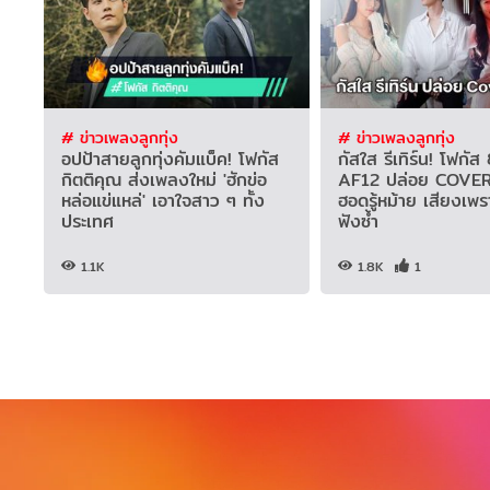
# ข่าวเพลงลูกทุ่ง
# ข่าวเพลงลูกทุ่ง
อปป้าสายลูกทุ่งคัมแบ็ค! โฟกัส
กัสใส รีเทิร์น! โฟก
กิตติคุณ ส่งเพลงใหม่ 'ฮักข่อ
AF12 ปล่อย COVER
หล่อแข่แหล่' เอาใจสาว ๆ ทั้ง
ฮอดรู้หม้าย เสียงเพ
ประเทศ
ฟังซ้ำ
1.1K
1.8K
1