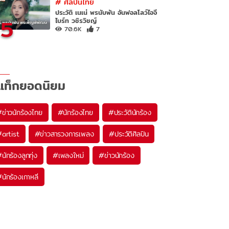
#
ศิลปินไทย
ประวัติ เนเน่ พรนับพัน อันฟอลโลว์ไอจี
5
ไบร์ท วชิรวิชญ์
70.6K
7
แท็กยอดนิยม
#
ข่าวนักร้องไทย
#
นักร้องไทย
#
ประวัตินักร้อง
#
artist
#
ข่าวสารวงการเพลง
#
ประวัติศิลปิน
#
นักร้องลูกทุ่ง
#
เพลงใหม่
#
ข่าวนักร้อง
#
นักร้องเกาหลี