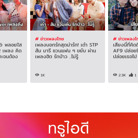
# ข่าวเพลงไทย
# ข่าวเพลงไ
ัส & พลอยใส
เพลงบอกรักสุดน่ารัก! เต๋า STP
เสียงนี้ที่คิ
 เพลง คิด
ส้ม มารี ชวนแฟน ๆ ขยับ ผ่าน
AF9 ปล่อยซิง
ราะจนต้อง
เพลงฮิต รักป่าว ..ไม่รู้
ปล่อยเธอไป
1K
2.3K
1