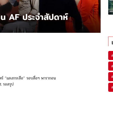
ตร์ “แสงกระสือ” รอบสื่อฯ พารากอน
t รอสรุป