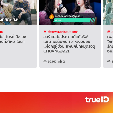
ทย
# ข่าวเพลงต่างประเทศ
# ข
ดถึง! ไบรท์ วิชเวช
ออร่าเปล่งประกายที่แท้จริง!
เพล
กิ้ลใหม่ ไม่น่า
เนเน่ พรนับพัน เจ้าหญิงน้อย
ใหญ
แห่งครูผู้ช่วย แฟนๆปักหมุดรอดู
รัก
CHUANG2021
be
16.9K
2