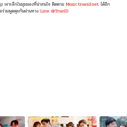
 เจาะลึกในมุมมองที่น่าสนใจ ติดตาม
Music.trueid.net
ได้อีก
อร่วมพูดคุยกันผ่านทาง
Line @TrueID