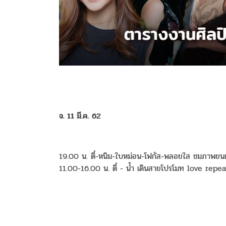
จ. 11 มี.ค. 62
19.00 น. ตี๋-หนิม-ใบหม่อน-โฟกัส-พลอยใส ชมภาพยน
11.00-16.00 น. ตี๋ - น้ำ เดินสายโปรโมท love repea