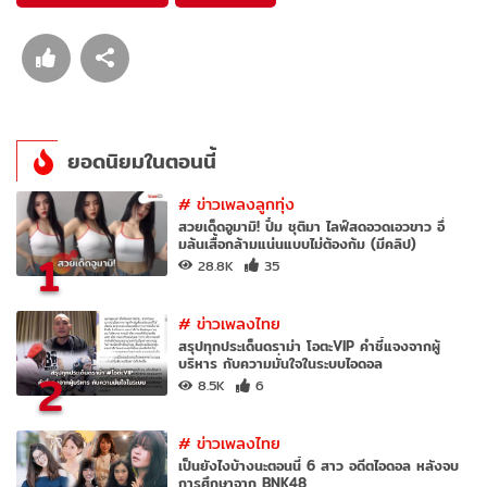
ยอดนิยมในตอนนี้
#
ข่าวเพลงลูกทุ่ง
สวยเด็ดอูมามิ! ปิ๋ม ชุติมา ไลฟ์สดอวดเอวขาว อึ๋
มล้นเสื้อกล้ามแน่นแบบไม่ต้องก้ม (มีคลิป)
1
28.8K
35
#
ข่าวเพลงไทย
สรุปทุกประเด็นดราม่า โอตะVIP คำชี้แจงจากผู้
บริหาร กับความมั่นใจในระบบไอดอล
2
8.5K
6
#
ข่าวเพลงไทย
เป็นยังไงบ้างนะตอนนี้ 6 สาว อดีตไอดอล หลังจบ
การศึกษาจาก BNK48