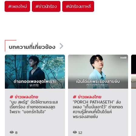
#
เพลงใหม่
#
ข่าวนักร้อง
#
นักร้องเกาหลี
บทความที่เกี่ยวข้อง
# ข่าวเพลงไทย
# ข่าวเพลงไทย
"บูม สหรัฐ" จัดให้ตามกระแส
"PORCH PATHASETH" ส่ง
เรียกร้อง ถ่ายทอดเพลงสุด
เพลง "เก็บมันเอาไว้" ถ่ายทอด
ไพเราะ "บอกรักในใจ"
ความรู้สึกคนที่เป็นได้แค่
พระรองสายซับ
8
12