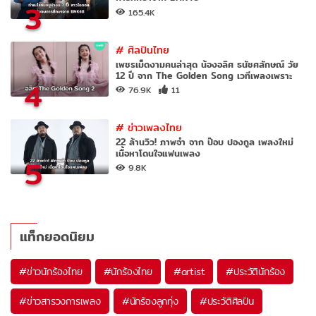
3
165.4K
#
ศิลปินไทย
เพชรเม็ดงามคนล่าสุด น้องอลิศ ธนัชศลักษณ์ วัย
12 ปี จาก The Golden Song เวทีเพลงเพราะ
4
76.9K
11
#
ข่าวเพลงไทย
22 ล้านวิว! ภาพจำ จาก ป๊อบ ปองกูล เพลงใหม่
เนื้อหาโดนใจแฟนเพลง
5
9.8K
แท็กยอดนิยม
#
ข่าวนักร้องไทย
#
นักร้องไทย
#
artist
#
ประวัตินักร้อง
#
ข่าวสารวงการเพลง
#
นักร้องลูกทุ่ง
#
ประวัติศิลปิน