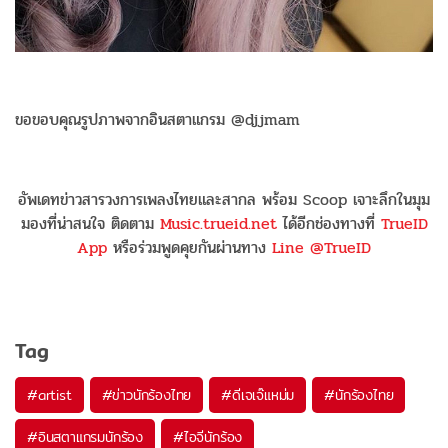
ขอขอบคุณรูปภาพจากอินสตาแกรม @djjmam
อัพเดทข่าวสารวงการเพลงไทยและสากล พร้อม Scoop เจาะลึกในมุม
มองที่น่าสนใจ ติดตาม
Music.trueid.net
ได้อีกช่องทางที่
TrueID
App
หรือร่วมพูดคุยกันผ่านทาง
Line @TrueID
Tag
#
artist
#
ข่าวนักร้องไทย
#
ดีเจเจ๊แหม่ม
#
นักร้องไทย
#
อินสตาแกรมนักร้อง
#
ไอจีนักร้อง