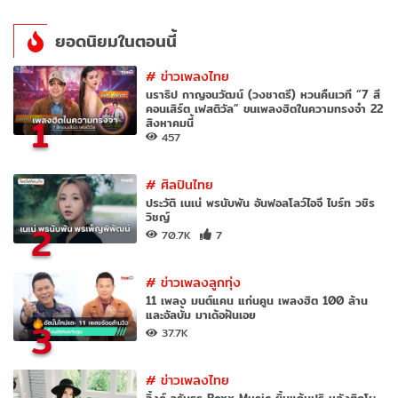
ยอดนิยมในตอนนี้
#
ข่าวเพลงไทย
นราธิป กาญจนวัฒน์ (วงชาตรี) หวนคืนเวที “7 สี
คอนเสิร์ต เฟสติวัล” ขนเพลงฮิตในความทรงจำ 22
1
สิงหาคมนี้
457
#
ศิลปินไทย
ประวัติ เนเน่ พรนับพัน อันฟอลโลว์ไอจี ไบร์ท วชิร
วิชญ์
2
70.7K
7
#
ข่าวเพลงลูกทุ่ง
11 เพลง มนต์แคน แก่นคูน เพลงฮิต 100 ล้าน
และอัลบั้ม มาเด้อฝันเอย
3
37.7K
#
ข่าวเพลงไทย