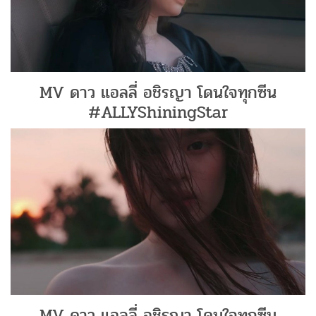
MV ดาว แอลลี่ อชิรญา โดนใจทุกซีน
#ALLYShiningStar
MV ดาว แอลลี่ อชิรญา โดนใจทุกซีน