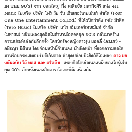
IN THE 90'S)
จาก บอสใหญ่ กึ้ง เฉลิมชัย มหากิจศิริ แห่ง 411
Music ในเครือ บริษัท โฟร์ วัน วัน เอ็นเตอร์เทนเม้นท์ จำกัด (Four
One One Entertainment Co.,Ltd.) ที่ได้ผนึกกำลัง เทโร มิวสิค
(Tero Music) ในเครือ บริษัท เทโร เอ็นเทอร์เทนเม้นท์ จำกัด
(มหาชน) หยิบเพลงสุดฮิตในตำนานไอดอลยุค 90’S กลับมาสร้าง
ความประทับใจกันอีกครั้ง โดยนักร้องหญิงดาวรุ่ง
แอลลี่ (ALLY) -
อชิรญา นิติพน
โดยก่อนหน้านี้กับเพลง ผ้าเช็ดหน้า ที่แจกความสดใส
มาพร้อมกระแสตอบรับดีเกินคาด ล่าสุดปล่อยมิวสิควิดีโอเพลง
ดาว ขอ
งต้นฉบับ โจ้ พอส และ คริสติน
เพลงฮิตโดนใจเพลงหนึ่งของวัยรุ่นใน
ยุค 90’s อีกหนึ่งเพลงฮิตคาราโอเกะที่ต้องร้องกัน