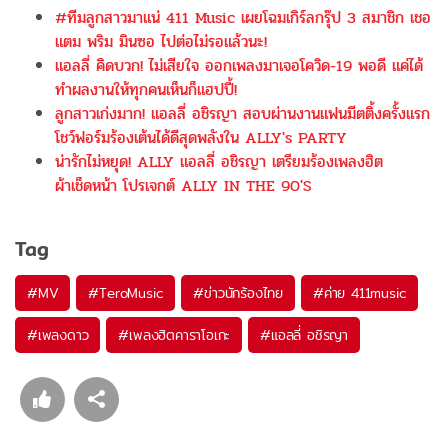
#ทีมลูกสาวมาแน่ 411 Music เผยโฉมเกิร์ลกรุ๊ป 3 สมาชิก เชอ
แตม พริม มินซอ ไปต่อไม่รอแล้วนะ!
แอลลี่ คิดบวก! ไม่เสียใจ ออกเพลงมาเจอโควิด-19 พอดี แค่ได้
ทำผลงานให้ทุกคนเห็นก็แฮปปี้!
ลูกสาวเก่งมาก! แอลลี่ อชิรญา สอบผ่านงานแฟนมีตติ้งครั้งแรก
โชว์ฟอร์มร้องเต้นได้ดีสุดพลังใน ALLY's PARTY
น่ารักไม่หยุด! ALLY แอลลี่ อชิรญา เตรียมร้องเพลงฮิต
ผ้าเช็ดหน้า โปรเจกต์ ALLY IN THE 90'S
Tag
#
MV
#
TeroMusic
#
ข่าวนักร้องไทย
#
ค่าย 411music
#
เพลงดาว
#
เพลงฮิตคาราโอเกะ
#
แอลลี่ อชิรญา