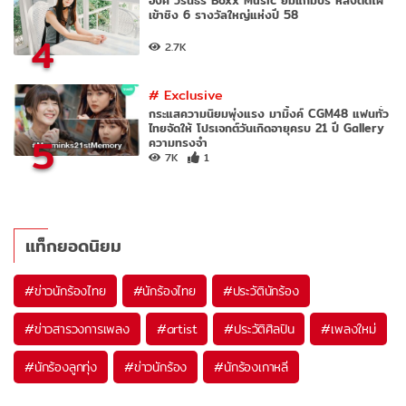
อิ้งค์ วรันธร Boxx Music ยิ้มแก้มปริ หลังติดโผ
เข้าชิง 6 รางวัลใหญ่แห่งปี 58
4
2.7K
#
Exclusive
กระแสความนิยมพุ่งแรง มามิ้งค์ CGM48 แฟนทั่ว
ไทยจัดให้ โปรเจกต์วันเกิดอายุครบ 21 ปี Gallery
5
ความทรงจำ
7K
1
แท็กยอดนิยม
#
ข่าวนักร้องไทย
#
นักร้องไทย
#
ประวัตินักร้อง
#
ข่าวสารวงการเพลง
#
artist
#
ประวัติศิลปิน
#
เพลงใหม่
#
นักร้องลูกทุ่ง
#
ข่าวนักร้อง
#
นักร้องเกาหลี