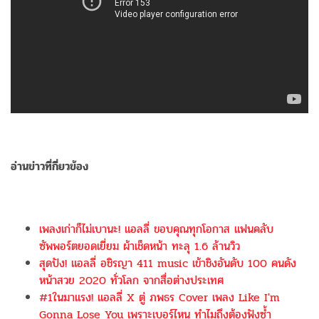
อ่านข่าวที่กี่ยวข้อง
เพลงเก่าก็ไม่เบานะ! แอลลี่ ขอบคุณทุกโอกาส แฟนคลับ
ซัพพอร์ตยอดเยี่ยม ผ้าเช็ดหน้า ทะลุ 1.6 ล้านวิว
สุดปัง! แอลลี่ อชิรญา 411 music เข้าชิงอันดับ 100 คนดัง
หน้าสวย 2020 ทั่วโลก จากสื่อต่างประเทศ
#1ในมาแรง! แอลลี่ X ตู่ ภพธร Cover เพลง Like I'm
Gonna Lose You เพราะเบอร์ไหน ทำไมถึงต้องฟังซ้ำ