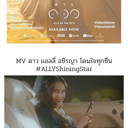
MV ดาว แอลลี่ อชิรญา โดนใจทุกซีน
#ALLYShiningStar