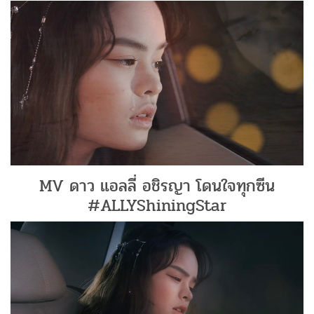
MV ดาว แอลลี่ อชิรญา โดนใจทุกซีน
#ALLYShiningStar