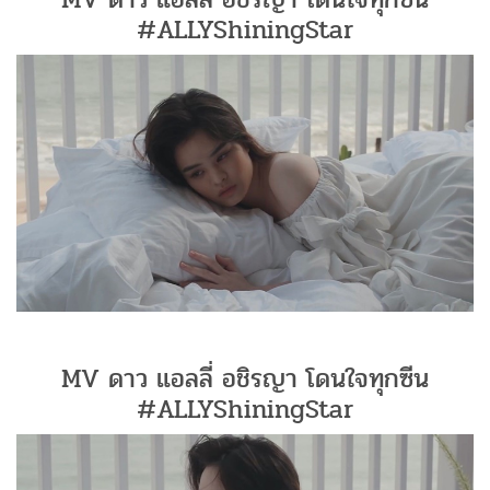
#ALLYShiningStar
MV ดาว แอลลี่ อชิรญา โดนใจทุกซีน
#ALLYShiningStar