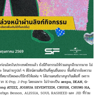
งก่อนใครในประเทศไทยแล้ว ยังมีกิจกรรมให้ร่วมสนุกอีกมากมาย ไม่
ซนถ่ายรูปเก๋ ๆ ดีไซน์ตามศิลปินที่คุณชื่นชอบ พื้นที่ฝากข้อความ
็ตมาเปิดเพลงรีมิกซ์ให้แฟน ๆ ได้มาแดนซ์มาสนุกกันเต็มที่ เพราะ
วก K-Pop, J-Pop โดยเฉพาะ ไม่ว่าจะเป็น
aespa, DEAN, G-
oong ATEEZ, JOSHUA SEVENTEEN, CRUSH, CHUNG HA,
Corbyn Besson, ALISSIA, SOUL RASHEED และ JID ที่ร่วม