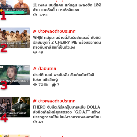
11 เพลง มนต์แคน แก่นคูน เพลงฮิต 100
1
ล้าน และอัลบั้ม มาเด้อฝันเอย
37.6K
#
ข่าวเพลงต่างประเทศ
WHIB กลับมาสร้างสีสันรับซัมเมอร์ กับมินิ
2
อัลบั้มชุดที่ 2 CHERRY PIE พร้อมออกเดิน
ทางค้นหาสีสันที่เป็นตัวเอง
49
#
ศิลปินไทย
ประวัติ เนเน่ พรนับพัน อันฟอลโลว์ไอจี
3
ไบร์ท วชิรวิชญ์
70.5K
7
#
ข่าวเพลงต่างประเทศ
F.HERO จับมือเกิร์ลกรุ๊ปมาเลเซีย DOLLA
4
ส่งซิงเกิลใหม่สุดสตรอง “G.O.A.T” สร้าง
ปรากฏการณ์ใหม่แห่งวงการเพลงอาเซียน
48