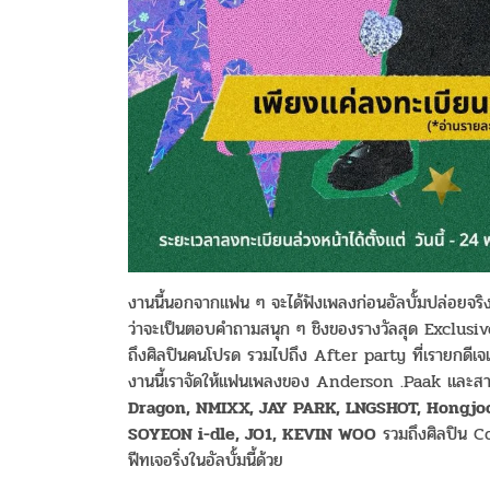
งานนี้นอกจากแฟน ๆ จะได้ฟังเพลงก่อนอัลบั้มปล่อยจริ
ว่าจะเป็นตอบคำถามสนุก ๆ ชิงของรางวัลสุด Exclusive โ
ถึงศิลปินคนโปรด รวมไปถึง After party ที่เรายกดีเจเซ
งานนี้เราจัดให้แฟนเพลงของ Anderson .Paak และสา
Dragon, NMIXX, JAY PARK, LNGSHOT, Hongj
SOYEON i-dle, JO1, KEVIN WOO
รวมถึงศิลปิน 
ฟีทเจอริ่งในอัลบั้มนี้ด้วย