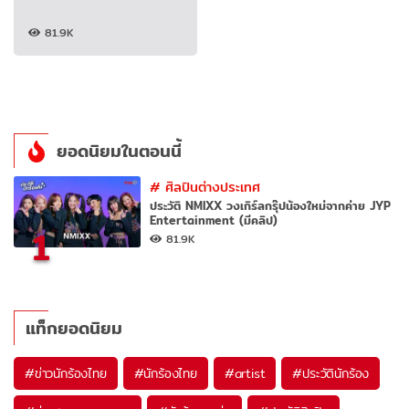
81.9K
ยอดนิยมในตอนนี้
#
ศิลปินต่างประเทศ
ประวัติ NMIXX วงเกิร์ลกรุ๊ปน้องใหม่จากค่าย JYP
Entertainment (มีคลิป)
1
81.9K
แท็กยอดนิยม
#
ข่าวนักร้องไทย
#
นักร้องไทย
#
artist
#
ประวัตินักร้อง