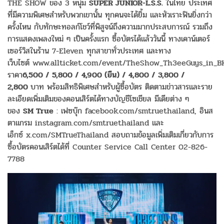
THE SHOW ของ 3 หนุ่ม
SUPER JUNIOR-L.S.S.
ในไทย ประเทศ
ที่มีความพิเศษสำหรับพวกเขานั้น ทุกคนจะได้ยิ้ม และหัวเราะฟินยิ่งกว่า
ครั้งไหน กับทักษะทอลก์โชว์ที่พิสูจน์ถึงความมากประสบการณ์ รวมถึง
การแสดงเพลงใหม่ ๆ เป็นครั้งแรก ซื้อบัตรได้แล้ววันนี้ ทางเคาน์เตอร์
เซอร์วิสในร้าน 7-Eleven ทุกสาขาทั่วประเทศ และทาง
เว็บไซต์ www.allticket.com/event/TheShow_Th3eeGuys_in_B
ราคา
6,500 / 5,800 / 4,900 (
ยืน
) / 4,800 / 3,800 /
2,800
บาท พร้อมสิทธิพิเศษสำหรับผู้ซื้อบัตร ติดตามข่าวสารและราย
ละเอียดเพิ่มเติมของคอนเสิร์ตได้ทางบัญชีโซเชียล มีเดียต่าง ๆ
ของ
SM True
: เฟซบุ๊ก facebook.com/smtruethailand, อินส
ตาแกรม instagram.com/smtruethailand และ
เอ็กซ์ x.com/SMTrueThailand สอบถามข้อมูลเพิ่มเติมเกี่ยวกับการ
ซื้อบัตรคอนเสิร์ตได้ที่ Counter Service Call Center 02-826-
7788