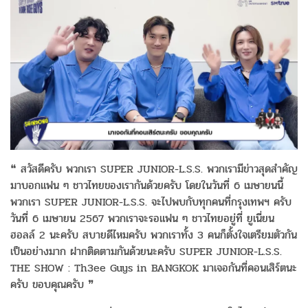
❝ สวัสดีครับ พวกเรา SUPER JUNIOR-L.S.S. พวกเรามีข่าวสุดสำคัญ
มาบอกแฟน ๆ ชาวไทยของเรากันด้วยครับ โดยในวันที่ 6 เมษายนนี้
พวกเรา SUPER JUNIOR-L.S.S. จะไปพบกับทุกคนที่กรุงเทพฯ ครับ
วันที่ 6 เมษายน 2567 พวกเราจะรอแฟน ๆ ชาวไทยอยู่ที่ ยูเนี่ยน
ฮอลล์ 2 นะครับ สบายดีไหมครับ พวกเราทั้ง 3 คนก็ตั้งใจเตรียมตัวกัน
เป็นอย่างมาก ฝากติดตามกันด้วยนะครับ SUPER JUNIOR-L.S.S.
THE SHOW : Th3ee Guys in BANGKOK มาเจอกันที่คอนเสิร์ตนะ
ครับ ขอบคุณครับ ❞