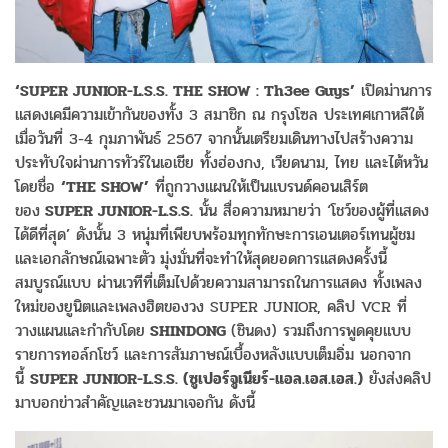
‘SUPER JUNIOR-L.S.S. THE SHOW : Th3ee Guys’
เปิดม่านการ
แสดงเคมีความเข้ากันของทั้ง 3 สมาชิก ณ กรุงโซล ประเทศเกาหลีใต้
เมื่อวันที่ 3-4 กุมภาพันธ์ 2567 จากนั้นเตรียมเดินทางไปสร้างความ
ประทับใจผ่านการทัวร์ในเอเชีย ทั้งฮ่องกง, เวียดนาม, ไทย และไต้หวัน
โดยชื่อ
‘THE SHOW’
ที่ถูกวางแผนให้เป็นแบรนด์คอนเสิร์ต
ของ
SUPER JUNIOR-L.S.S.
นั้น สื่อความหมายว่า ‘โชว์ของผู้ที่แสดง
ได้ดีที่สุด’ ดังนั้น 3 หนุ่มที่เพียบพร้อมทุกทักษะการเอนเตอร์เทนผู้ชม
และเอกลักษณ์เฉพาะตัว
มุ่งมั่นที่จะทำให้สุดยอดการแสดงครั้งนี้
สมบูรณ์แบบ ผ่านเวทีที่เต็มไปด้วยความสามารถในการแสดง ทั้งเพลง
ใหม่ของยูนิตและเพลงฮิตของวง SUPER JUNIOR, คลิป VCR ที่
วางแผนและกำกับโดย
SHINDONG
(ชินดง) รวมถึงการพูดคุยแบบ
รายการทอล์กโชว์ และการสัมภาษณ์เบื้องหลังแบบเต็มอิ่ม นอกจาก
นี้
SUPER JUNIOR-L.S.S. (
ซูเปอร์จูเนียร์-แอล.เอส.เอส.)
ยังส่งคลิป
มาบอกข่าวสำคัญและชวนมาเจอกัน ดังนี้