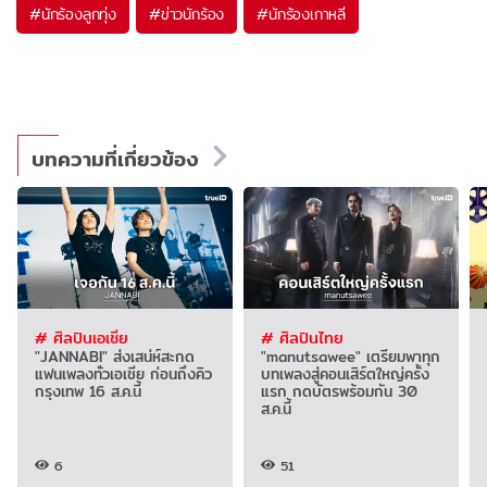
#
นักร้องลูกทุ่ง
#
ข่าวนักร้อง
#
นักร้องเกาหลี
บทความที่เกี่ยวข้อง
# ศิลปินเอเชีย
# ศิลปินไทย
"JANNABI" ส่งเสน่ห์สะกด
"manutsawee" เตรียมพาทุก
แฟนเพลงทั่วเอเชีย ก่อนถึงคิว
บทเพลงสู่คอนเสิร์ตใหญ่ครั้ง
กรุงเทพ 16 ส.ค.นี้
แรก กดบัตรพร้อมกัน 30
ส.ค.นี้
6
51