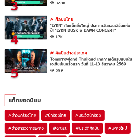
3
32.8K
#
ศิลปินไทย
"LYKN" คัมแบ็คยิ่งใหญ่ ประกาศจัดคอนเสิร์ตแห่ง
ปี! "LYKN DUSK & DAWN CONCERT"
4
1.7K
#
ศิลปินต่างประเทศ
Tomorrowland Thailand เทศกาลเต็มรูปแบบใน
เอเชียเป็นครั้งแรก วันที่ 11–13 ธันวาคม 2569
5
699
แท็กยอดนิยม
#
ข่าวนักร้องไทย
#
นักร้องไทย
#
ประวัตินักร้อง
#
ข่าวสารวงการเพลง
#
artist
#
ประวัติศิลปิน
#
เพลงใหม่