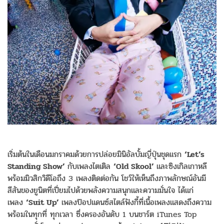
เริ่มต้นในเดือนมกราคมด้วยการปล่อยมินิอัลบั้มญี่ปุ่นชุดแรก
‘
Let’s
Standing Show
’
กับเพลงไตเติล
‘
Old Skool
’
และซิงเกิลเกาหลี
พร้อมมิวสิกวิดีโอถึง 3 เพลงติดต่อกัน โชว์ให้เห็นถึงภาพลักษณ์อันมี
สีสันของยูนิตที่เปี่ยมไปด้วยพลังความสนุกและความมั่นใจ ได้แก่
เพลง
‘
Suit Up
’
เพลงป๊อปแดนซ์สไตล์ฟังกี้ที่เนื้อเพลงแสดงถึงความ
พร้อมในทุกที่ ทุกเวลา ซึ่งครองอันดับ 1 บนชาร์ต iTunes Top