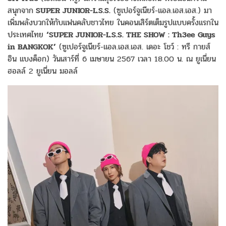
สนุกจาก
SUPER JUNIOR-L.S.S.
(ซูเปอร์จูเนียร์-แอล.เอส.เอส.) มา
เพิ่มพลังบวกให้กับแฟนคลับชาวไทย ในคอนเสิร์ตเต็มรูปแบบครั้งแรกใน
ประเทศไทย
‘SUPER JUNIOR-L.S.S. THE SHOW : Th3ee Guys
in BANGKOK’
(ซูเปอร์จูเนียร์-แอล.เอส.เอส. เดอะ โชว์ : ทรี กายส์
อิน แบงค็อก) วันเสาร์ที่ 6 เมษายน 2567 เวลา 18.00 น. ณ ยูเนี่ยน
ฮอลล์ 2 ยูเนี่ยน มอลล์