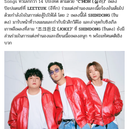
Songs ทั่วโลกกว่า 14 ประเทศ ตามด้วย
‘
C'MON (
질러
)
’
เพลง
ป๊อปแดนซ์ที่
LEETEUK
(อีทึก) ร่วมแต่งทำนองและเนื้อร้องอันเต็มไป
ด้วยกำลังใจในการต่อสู้ไปให้ได้ โดย 2 เพลงนี้ได้
SHINDONG
(ชิน
ดง) มารับหน้าที่วางแผนและกำกับมิวสิกวิดีโอ และล่าสุดกับซิงเกิล
เกาหลีเพลงที่สาม
‘
조크든요
(JOKE)
’
ที่
SHINDONG
(ชินดง) ยังมี
ส่วนร่วมในการแต่งทำนองและเขียนเนื้อเพลงสนุก ๆ พร้อมทัศนคติเชิง
บวก