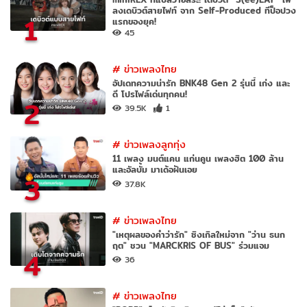
ลงเดบิวต์สายไฟท์ จาก Self-Produced ทีป็อปวง
1
แรกของยุค!
45
#
ข่าวเพลงไทย
อัปเดทความน่ารัก BNK48 Gen 2 รุ่นนี้ เก่ง และ
ดี โปรไฟล์เด่นทุกคน!
2
39.5K
1
#
ข่าวเพลงลูกทุ่ง
11 เพลง มนต์แคน แก่นคูน เพลงฮิต 100 ล้าน
และอัลบั้ม มาเด้อฝันเอย
3
37.8K
#
ข่าวเพลงไทย
"เหตุผลของคำว่ารัก" ซิงเกิลใหม่จาก "ว่าน ธนก
ฤต" ชวน "MARCKRIS OF BUS" ร่วมแจม
4
36
#
ข่าวเพลงไทย