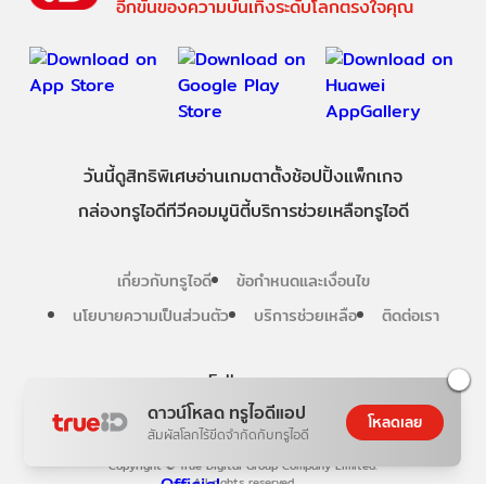
อีกขั้นของความบันเทิงระดับโลกตรงใจคุณ
วันนี้
ดู
สิทธิพิเศษ
อ่าน
เกม
ตาตั้ง
ช้อปปิ้ง
แพ็กเกจ
กล่องทรูไอดีทีวี
คอมมูนิตี้
บริการช่วยเหลือทรูไอดี
เกี่ยวกับทรูไอดี
ข้อกำหนดและเงื่อนไข
นโยบายความเป็นส่วนตัว
บริการช่วยเหลือ
ติดต่อเรา
Follow us
ดาวน์โหลด ทรูไอดีแอป
โหลดเลย
สัมผัสโลกไร้ขีดจำกัดกับทรูไอดี
Copyright © True Digital Group Company Limited.
All rights reserved