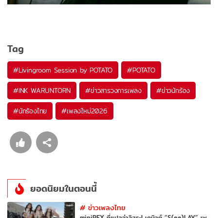
Tag
#
Livingroom Session by POTATO
#
POTATO
#
INK WARUNTORN
#
ข่าวสารวงการเพลง
#
ข่าวนักร้อง
#
นักร้องไทย
#
เพลงใหม่2026
ยอดนิยมในตอนนี้
#
ข่าวเพลงไทย
miniREX ที่แปลว่าอิสระ! เดบิวต์ “S(ee)LAY” เพ