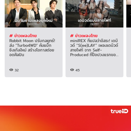
# ข่าวเพลงไทย
# ข่าวเพลงไทย
Rabbit Moon ปรับกลยุทธ์!
miniREX ที่แปลว่าอิสระ! เดบิ
ส่ง "Turbo4WD" คัมแบ็ก
วต์ “S(ee)LAY” เพลงเดบิวต์
ซิงเกิลใหม่ สร้างโอกาสต่อย
สายไฟท์ จาก Self-
อดศิลปิน
Produced ทีป็อปวงแรกของ
ยุค!
32
45