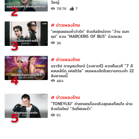
วิชญ์
2
70.7K
7
#
ข่าวเพลงไทย
"เหตุผลของคำว่ารัก" ซิงเกิลใหม่จาก "ว่าน ธนก
ฤต" ชวน "MARCKRIS OF BUS" ร่วมแจม
3
36
#
ข่าวเพลงไทย
นราธิป กาญจนวัฒน์ (วงชาตรี) หวนคืนเวที “7 สี
คอนเสิร์ต เฟสติวัล” ขนเพลงฮิตในความทรงจำ 22
4
สิงหาคมนี้
484
#
ข่าวเพลงไทย
"TONEYLIU" ถ่ายทอดเรื่องจริงสุดสะเทือนใจ ผ่าน
ซิงเกิลใหม่ "วันที่ฝนพรำ"
5
61