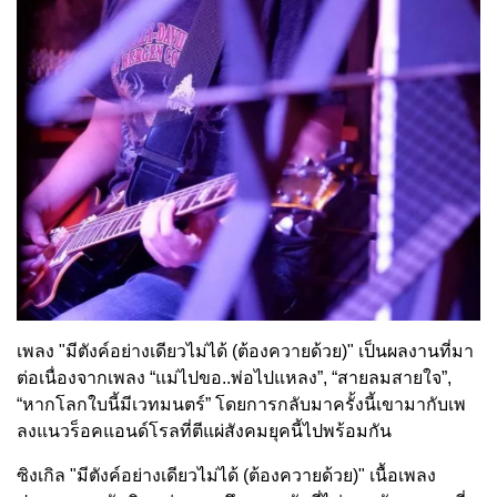
เพลง "มีตังค์อย่างเดียวไม่ได้ (ต้องควายด้วย)" เป็นผลงานที่มา
ต่อเนื่องจากเพลง “แม่ไปขอ..พ่อไปแหลง”, “สายลมสายใจ”,
“หากโลกใบนี้มีเวทมนตร์” โดยการกลับมาครั้งนี้เขามากั
บเพ
ลงแนวร็อคแอนด์โรลที่ตีแผ่สั
งคมยุคนี้ไปพร้อมกัน
ซิงเกิล "มีตังค์อย่างเดียวไม่ได้ (ต้องควายด้วย)"
เนื้อเพลง