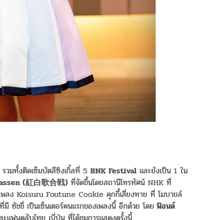
รวมทั้งติดเซ็มบัตสึซิงเกิ้ลที่ 5
BNK Festival
และยังเป็น 1 ใน
 Gassen (紅白歌合戦)
ที่จัดขึ้นโดยสถานีโทรทัศน์ NHK ที่
เพลง Koisuru Foutune Cookie คุกกี้เสี่ยงทาย ที่ โมบายล์
ี ซัชชี่ เป็นเซ็นเตอร์คนแรกของเพลงนี้ อีกด้วย โดย
ฟ้อนด์
ะแฟนคลับไทย ญี่ปุ่น ที่ได้ชมการแสดงครั้งนี้