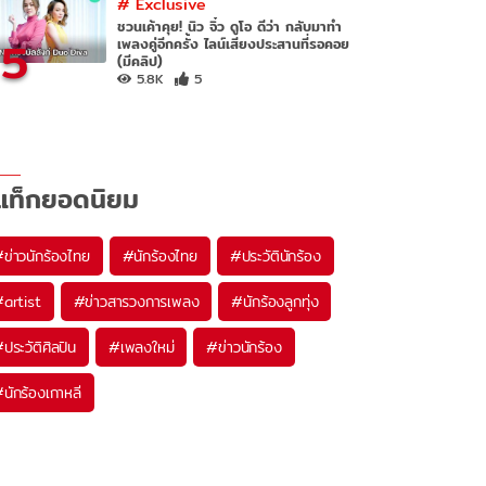
#
Exclusive
ชวนเค้าคุย! นิว จิ๋ว ดูโอ ดีว่า กลับมาทำ
5
เพลงคู่อีกครั้ง ไลน์เสียงประสานที่รอคอย
(มีคลิป)
5.8K
5
แท็กยอดนิยม
#
ข่าวนักร้องไทย
#
นักร้องไทย
#
ประวัตินักร้อง
#
artist
#
ข่าวสารวงการเพลง
#
นักร้องลูกทุ่ง
#
ประวัติศิลปิน
#
เพลงใหม่
#
ข่าวนักร้อง
#
นักร้องเกาหลี