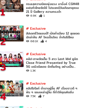
กระแสความนิยมพุ่งแรง มามิ้งค์ CGM48
1
แฟนทั่วไทยจัดให้ โปรเจกต์วันเกิดอายุครบ
21 ปี Gallery ความทรงจำ
6.9K
1
#
Exclusive
อัปเดทชีวิตแชมป์! เปิดทำเนียบ 12 สุดยอด
2
นักล่าฝัน AF ใครเป็นใคร จำกันได้ไหม
60.1K
4
#
Exclusive
คลิป-ภาพจัดเต็ม 5 สาว Last Idol ยูนิต
3
Close Friend Presented by True
5G เดบิวต์สเตจ รักที่แท้ทรู อย่างเป็น
ทางการ
1.3K
#
Exclusive
คลิปไฮไลท์ ตำนานคู่จิ้น AF เรื่องราวดี ๆ
4
ฟิน ๆ ของเหล่าคู่จิ้น ที่ทำให้คุณคิดถึง
7.5K
7