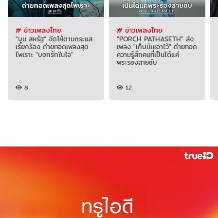
# ข่าวเพลงไทย
# ข่าวเพลงไทย
"บูม สหรัฐ" จัดให้ตามกระแส
"PORCH PATHASETH" ส่ง
เรียกร้อง ถ่ายทอดเพลงสุด
เพลง "เก็บมันเอาไว้" ถ่ายทอด
ไพเราะ "บอกรักในใจ"
ความรู้สึกคนที่เป็นได้แค่
พระรองสายซับ
8
12