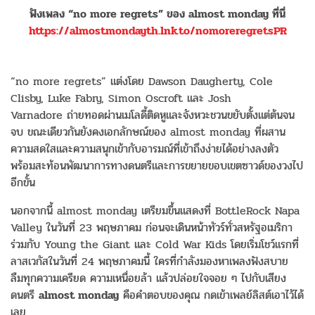
ฟังเพลง
“no more regrets”
ของ
almost monday
ที่นี่
https://almostmondayth.lnk.to/
nomoreregretsPR
“no more regrets” แต่งโดย Dawson Daugherty, Cole
Clisby, Luke Fabry, Simon Oscroft และ Josh
Varnadore ถ่ายทอดผ่านเมโลดี้ติดหูและจังหวะชวนขยับตั้งแต่ต้นจน
จบ ขณะเดียวกันยังคงเอกลักษณ์ของ almost monday ที่ผสาน
ความสดใสและความสนุกเข้ากับอารมณ์ที่เข้าถึงง่ายได้อย่างลงตัว
พร้อมสะท้อนพัฒนาการทางดนตรีและการขยายขอบเขตซาวด์ของวงไป
อีกขั้น
นอกจากนี้ almost monday เตรียมขึ้นแสดงที่ BottleRock Napa
Valley ในวันที่ 23 พฤษภาคม ก่อนจะเดินหน้าทัวร์ทั่วสหรัฐอเมริกา
ร่วมกับ Young the Giant และ Cold War Kids โดยเริ่มโชว์แรกที่
ลาสเวกัสในวันที่ 24 พฤษภาคมนี้ ใครที่กำลังมองหาเพลงฟังสบาย
ลืมทุกความเครียด ความเหนื่อยล้า แล้วปล่อยใจจอย ๆ ไปกับเสียง
ดนตรี
almost monday
คือคำตอบของคุณ กดเข้าเพลย์ลิสต์เอาไว้ได้
เลย