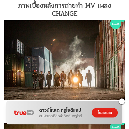
ภาพเบื้องหลังการถ่ายทำ MV เพลง
CHANGE
ภาพเบื้องหลังการถ่ายทำ MV เพลง
ดาวน์โหลด ทรูไอดีแอป
โหลดเลย
CHANGE
สัมผัสโลกไร้ขีดจำกัดกับทรูไอดี