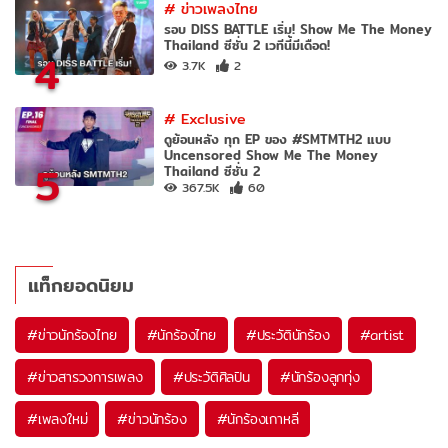
#
ข่าวเพลงไทย
รอบ DISS BATTLE เริ่ม! Show Me The Money
Thailand ซีซั่น 2 เวทีนี้มีเดือด!
4
3.7K
2
#
Exclusive
ดูย้อนหลัง ทุก EP ของ #SMTMTH2 แบบ
Uncensored Show Me The Money
5
Thailand ซีซั่น 2
367.5K
60
แท็กยอดนิยม
#
ข่าวนักร้องไทย
#
นักร้องไทย
#
ประวัตินักร้อง
#
artist
#
ข่าวสารวงการเพลง
#
ประวัติศิลปิน
#
นักร้องลูกทุ่ง
#
เพลงใหม่
#
ข่าวนักร้อง
#
นักร้องเกาหลี