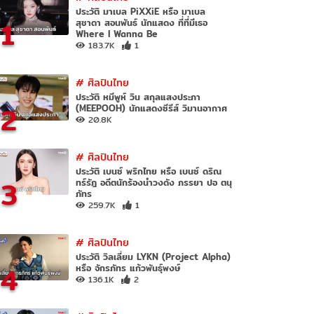
ประวัติ มาเบล PiXXiE หรือ มาเบล
1
สุชาดา สอนพันธ์ นักแสดง ที่ที่มีเธอ
Where I Wanna Be
183.7K
1
#
ศิลปินไทย
ประวัติ หมีพูห์ วิน สกุลแสงประภา
2
(MEEPOOH) นักแสดงซีรีส์ วิมานอากาศ
20.8K
#
ศิลปินไทย
ประวัติ เบนซ์ พริกไทย หรือ เบนซ์ ดริณ
3
ทร์รัฎ อดีตนักร้องนำวงดัง ภรรยา ปอ ตนุ
ภัทร
259.7K
1
#
ศิลปินไทย
ประวัติ วิลเลี่ยม LYKN (Project Alpha)
4
หรือ จักรภัทร แก้วพันธุ์พงษ์
136.1K
2