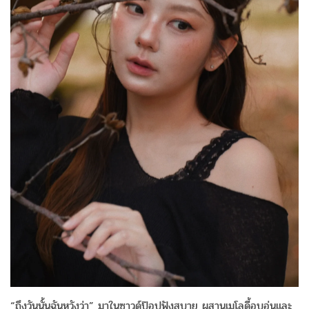
“ถึงวันนั้นฉันหวังว่า” มาในซาวด์ป๊อปฟังสบาย ผสานเมโลดี้อบอุ่นและ