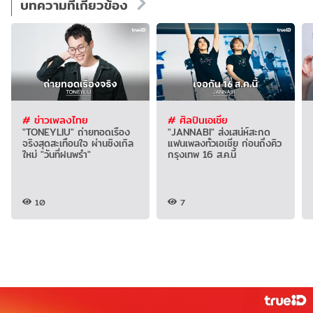
บทความที่เกี่ยวข้อง
# ข่าวเพลงไทย
# ศิลปินเอเชีย
"TONEYLIU" ถ่ายทอดเรื่อง
"JANNABI" ส่งเสน่ห์สะกด
จริงสุดสะเทือนใจ ผ่านซิงเกิล
แฟนเพลงทั่วเอเชีย ก่อนถึงคิว
ใหม่ "วันที่ฝนพรำ"
กรุงเทพ 16 ส.ค.นี้
10
7