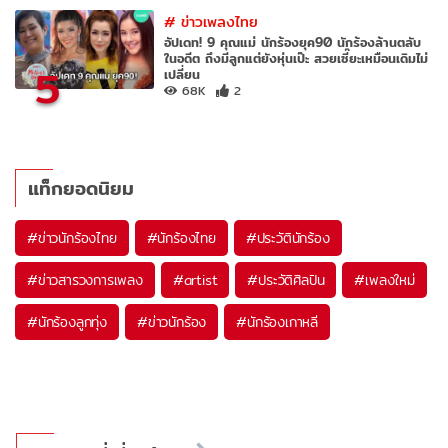
#
ข่าวเพลงไทย
อัปเดท! 9 คุณแม่ นักร้องยุค90 นักร้องล้านตลับ
ในอดีต ถึงมีลูกแต่ยังหุ่นเป๊ะ สวยเซี๊ยะเหมือนเดิมไม่
5
เปลี่ยน
68K
2
แท็กยอดนิยม
#
ข่าวนักร้องไทย
#
นักร้องไทย
#
ประวัตินักร้อง
#
ข่าวสารวงการเพลง
#
artist
#
ประวัติศิลปิน
#
เพลงใหม่
#
นักร้องลูกทุ่ง
#
ข่าวนักร้อง
#
นักร้องเกาหลี