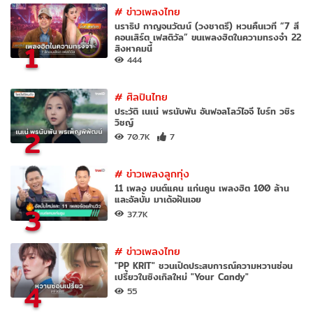
#
ข่าวเพลงไทย
นราธิป กาญจนวัฒน์ (วงชาตรี) หวนคืนเวที “7 สี
คอนเสิร์ต เฟสติวัล” ขนเพลงฮิตในความทรงจำ 22
1
สิงหาคมนี้
444
#
ศิลปินไทย
ประวัติ เนเน่ พรนับพัน อันฟอลโลว์ไอจี ไบร์ท วชิร
วิชญ์
2
70.7K
7
#
ข่าวเพลงลูกทุ่ง
11 เพลง มนต์แคน แก่นคูน เพลงฮิต 100 ล้าน
และอัลบั้ม มาเด้อฝันเอย
3
37.7K
#
ข่าวเพลงไทย
"PP KRIT" ชวนเปิดประสบการณ์ความหวานซ่อน
เปรี้ยวในซิงเกิลใหม่ "Your Candy"
4
55