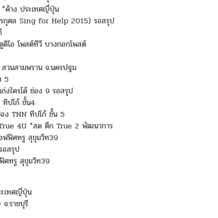
ค้าง ประเทศญี่ปุ่น
รกุศล Sing for Help 2015) รอสรุป
้
ูดิโอ โพสต์ทีวี บางกอกโพสต์
ม สวนสามพราน จ.นครปฐม
ง 5
่งใครได้ ช่อง 9 รอสรุป
ิปโก้ ชั้น4
อง TNN ทิปโก้ ชั้น 5
ง True 4U *สด ตึก True 2 พัฒนาการ
ฟฟิศทรู สุขุมวิท39
รอสรุป
ิศทรู สุขุมวิท39
เทศญี่ปุ่น
จ.ราชบุรี