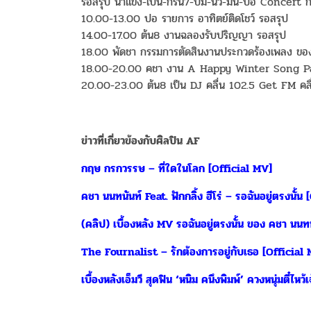
รอสรุป น้ำแข็ง-เบน-กรีน7-ปั๋ม-นิว-มีน-ปอ Concert 
10.00-13.00 ปอ รายการ อาทิตย์ติดโชว์ รอสรุป
14.00-17.00 ต้น8 งานฉลองรับปริญญา รอสรุป
18.00 พัดชา กรรมการตัดสินงานประกวดร้องเพลง ของค
18.00-20.00 คชา งาน A Happy Winter Song Part
20.00-23.00 ต้น8 เป็น DJ คลื่น 102.5 Get FM คลื่
ข่าวที่เกี่ยวข้องกับศิลปิน AF
กฤษ กรกวรรษ – ที่ใดในโลก [Official MV]
คชา นนทนันท์ Feat. ฟักกลิ้ง ฮีโร่ – รอฉันอยู่ตรงนั้น
(คลิป) เบื้องหลัง MV รอฉันอยู่ตรงนั้น ของ คชา นนทนั
The Fournalist – รักต้องการอยู่กับเธอ [Official
เบื้องหลังเอ็มวี สุดฟิน ‘หนิม คนึงพิมพ์’ ควงหนุ่มตี๋ไหว้