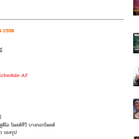
คม 2558
ี่
้
ูดิโอ โพสต์ทีวี บางกอกโพสต์
ว รอสรุป