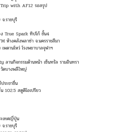
 Trip with AF12 รอสรุป
จ.ราชบุรี
อง True Spark ทิปโก้ ชั้น4
M ห้างคลังพลาซ่า จ.นครราชสีมา
ง เพดานโหว่ โรงพยาบาลจุฬาฯ
 ลานกิจกรรมด้านหน้า เซ็นทรัล รามอินทรา
วัดบางพลีใหญ่
้ประชาชื่น
น 102.5 สตูดิโอเปรียว
เทศญี่ปุ่น
 จ.ราชบุรี