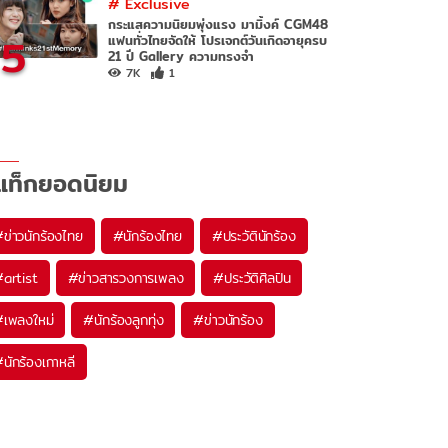
#
Exclusive
กระแสความนิยมพุ่งแรง มามิ้งค์ CGM48
5
แฟนทั่วไทยจัดให้ โปรเจกต์วันเกิดอายุครบ
21 ปี Gallery ความทรงจำ
7K
1
แท็กยอดนิยม
#
ข่าวนักร้องไทย
#
นักร้องไทย
#
ประวัตินักร้อง
#
artist
#
ข่าวสารวงการเพลง
#
ประวัติศิลปิน
#
เพลงใหม่
#
นักร้องลูกทุ่ง
#
ข่าวนักร้อง
#
นักร้องเกาหลี