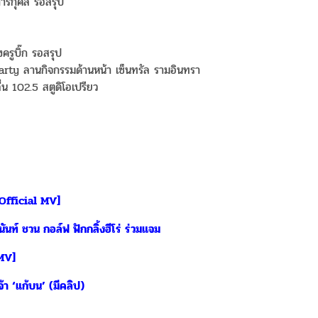
การกุศล รอสรุป
รูบิ๊ก รอสรุป
y ลานกิจกรรมด้านหน้า เซ็นทรัล รามอินทรา
น 102.5 สตูดิโอเปรียว
 [Official MV]
นท์ ชวน กอล์ฟ ฟักกลิ้งฮีโร่ ร่วมแจม
 MV]
เจ้า ‘แก้บน’ (มีคลิป)