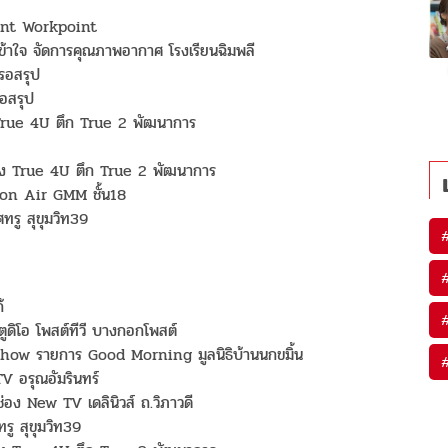
oint Workpoint
ข้าใจ จัดการคุณภาพอากาศ โรงเรียนฉิมพลี
 รอสรุป
อสรุป
 True 4U ตึก True 2 พัฒนาการ
ช่อง True 4U ตึก True 2 พัฒนาการ
on Air GMM ชั้น18
ทรู สุขุมวิท39
้
ูดิโอ โพสต์ทีวี บางกอกโพสต์
show รายการ Good Morning มูลนิธิบ้านนกขมิ้น
 อรุณอัมรินทร์
่อง New TV เดลินิวส์ ถ.วิภาวดี
รู สุขุมวิท39