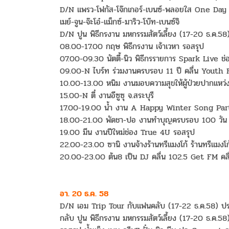
D/N แพรว-โฟกัส-โจ๊กเกอร์-เบนซ์-พลอยใส One Day
เมย์-จูน-จ๊ะโอ๋-แม็กซ์-มาริว-โบ๊ท-เบนซ์จิ
D/N ปูน พิธีกรงาน มหกรรมสัตว์เลี้ยง (17-20 ธ.ค.58) 
08.00-17.00 กฤษ พิธีกรงาน เจ้าเวหา รอสรุป
07.00-09.30 นัตตี้-นิว พิธีกรรายการ Spark Live ช่
09.00-N ไบร์ท ร่วมงานครบรอบ 11 ปี คลื่น Youth F
10.00-13.00 หนิม งานมอบความสุขให้ผู้ป่วยปากแหว่
15.00-N ตี๋ งานอีซูซุ จ.สระบุรี
17.00-19.00 น้ำ งาน A Happy Winter Song Party
18.00-21.00 พัดชา-ปอ งานทำบุญครบรอบ 100 วัน 
19.00 มีน งานปีใหม่ช่อง True 4U รอสรุป
22.00-23.00 ซานิ งานจ้างร้านทรีแมงโก้ ร้านทรีแมงโก
20.00-23.00 ต้น8 เป็น DJ คลื่น 102.5 Get FM คลื่
อา. 20 ธ.ค. 58
D/N เอม Trip Tour กับแฟนคลับ (17-22 ธ.ค.58) ประ
กลับ ปูน พิธีกรงาน มหกรรมสัตว์เลี้ยง (17-20 ธ.ค.58)