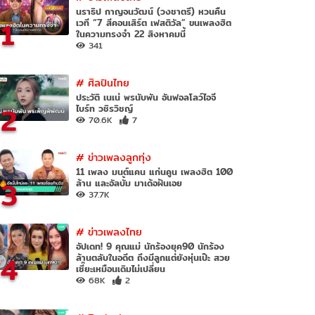
นราธิป กาญจนวัฒน์ (วงชาตรี) หวนคืน
1
เวที “7 สีคอนเสิร์ต เฟสติวัล” ขนเพลงฮิต
ในความทรงจำ 22 สิงหาคมนี้
341
#
ศิลปินไทย
ประวัติ เนเน่ พรนับพัน อันฟอลโลว์ไอจี
2
ไบร์ท วชิรวิชญ์
70.6K
7
#
ข่าวเพลงลูกทุ่ง
11 เพลง มนต์แคน แก่นคูน เพลงฮิต 100
3
ล้าน และอัลบั้ม มาเด้อฝันเอย
37.7K
#
ข่าวเพลงไทย
อัปเดท! 9 คุณแม่ นักร้องยุค90 นักร้อง
4
ล้านตลับในอดีต ถึงมีลูกแต่ยังหุ่นเป๊ะ สวย
เซี๊ยะเหมือนเดิมไม่เปลี่ยน
68K
2