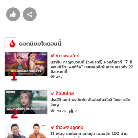
ยอดนิยมในตอนนี้
#
ข่าวเพลงไทย
นราธิป กาญจนวัฒน์ (วงชาตรี) หวนคืนเวที “7 สี
คอนเสิร์ต เฟสติวัล” ขนเพลงฮิตในความทรงจำ 22
1
สิงหาคมนี้
457
#
ศิลปินไทย
ประวัติ เนเน่ พรนับพัน อันฟอลโลว์ไอจี ไบร์ท วชิร
วิชญ์
2
70.7K
7
#
ข่าวเพลงลูกทุ่ง
11 เพลง มนต์แคน แก่นคูน เพลงฮิต 100 ล้าน