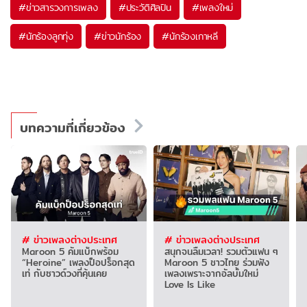
#
ข่าวสารวงการเพลง
#
ประวัติศิลปิน
#
เพลงใหม่
#
นักร้องลูกทุ่ง
#
ข่าวนักร้อง
#
นักร้องเกาหลี
บทความที่เกี่ยวข้อง
# ข่าวเพลงต่างประเทศ
# ข่าวเพลงต่างประเทศ
Maroon 5 คัมแบ็กพร้อม
สนุกจนลืมเวลา! รวมตัวแฟน ๆ
“Heroine” เพลงป็อปร็อกสุด
Maroon 5 ชาวไทย ร่วมฟัง
เท่ กับซาวด์วงที่คุ้นเคย
เพลงเพราะจากอัลบั้มใหม่
Love Is Like