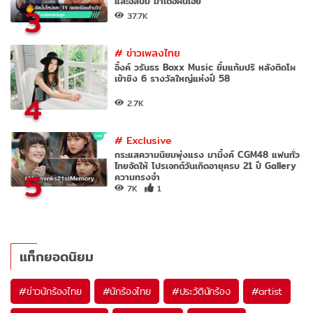
และอัลบั้ม มาเด้อฝันเอย
3
37.7K
#
ข่าวเพลงไทย
อิ้งค์ วรันธร Boxx Music ยิ้มแก้มปริ หลังติดโผ
เข้าชิง 6 รางวัลใหญ่แห่งปี 58
4
2.7K
#
Exclusive
กระแสความนิยมพุ่งแรง มามิ้งค์ CGM48 แฟนทั่ว
ไทยจัดให้ โปรเจกต์วันเกิดอายุครบ 21 ปี Gallery
5
ความทรงจำ
7K
1
แท็กยอดนิยม
#
ข่าวนักร้องไทย
#
นักร้องไทย
#
ประวัตินักร้อง
#
artist