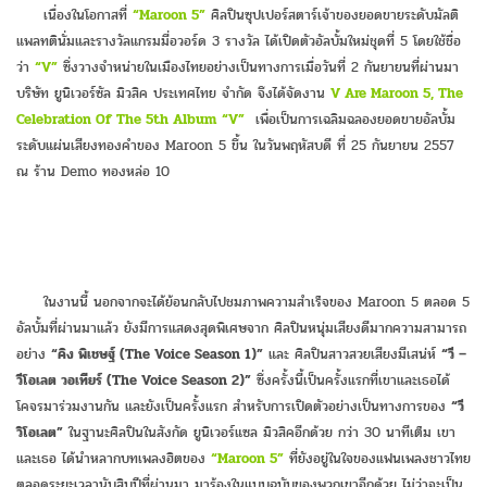
เนื่องในโอกาสที่
“Maroon 5”
ศิลปินซุปเปอร์สตาร์เจ้าของยอดขายระดับมัลติ
แพลทตินั่มและรางวัลแกรมมี่อวอร์ด 3 รางวัล ได้เปิดตัวอัลบั้มใหม่ชุดที่ 5 โดยใช้ชื่อ
ว่า
“V”
ซึ่งวางจำหน่ายในเมืองไทยอย่างเป็นทางการเมื่อวันที่ 2 กันยายนที่ผ่านมา
บริษัท ยูนิเวอร์ซัล มิวสิค ประเทศไทย จำกัด จึงได้จัดงาน
V Are Maroon 5, The
Celebration Of The 5th Album
“V”
เพื่อเป็นการเฉลิมฉลองยอดขายอัลบั้ม
ระดับแผ่นเสียงทองคำของ Maroon 5 ขึ้น ในวันพฤหัสบดี ที่ 25 กันยายน 2557
ณ ร้าน Demo ทองหล่อ 10
ในงานนี้ นอกจากจะได้ย้อนกลับไปชมภาพความสำเร็จของ Maroon 5 ตลอด 5
อัลบั้มที่ผ่านมาแล้ว ยังมีการแสดงสุดพิเศษจาก ศิลปินหนุ่มเสียงดีมากความสามารถ
อย่าง
“คิง พิเชษฐ์ (The Voice Season 1)”
และ ศิลปินสาวสวยเสียงมีเสน่ห์
“วี –
วีโอเลต วอเทียร์ (The Voice Season 2)”
ซึ่งครั้งนี้เป็นครั้งแรกที่เขาและเธอได้
โคจรมาร่วมงานกัน และยังเป็นครั้งแรก สำหรับการเปิดตัวอย่างเป็นทางการของ
“วี
วิโอเลต”
ในฐานะศิลปินในสังกัด ยูนิเวอร์แซล มิวสิคอีกด้วย กว่า 30 นาทีเต็ม เขา
และเธอ ได้นำหลากบทเพลงฮิตของ
“Maroon 5”
ที่ยังอยู่ในใจของแฟนเพลงชาวไทย
ตลอดระยะเวลานับสิบปีที่ผ่านมา มาร้องในแบบฉบับของพวกเขาอีกด้วย ไม่ว่าจะเป็น