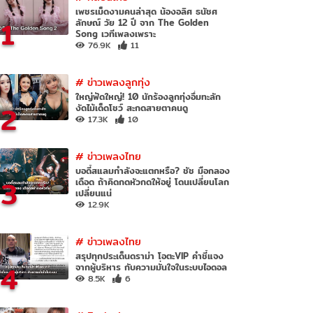
เพชรเม็ดงามคนล่าสุด น้องอลิศ ธนัชศ
1
ลักษณ์ วัย 12 ปี จาก The Golden
Song เวทีเพลงเพราะ
76.9K
11
#
ข่าวเพลงลูกทุ่ง
ใหญ่ฟัดใหญ่! 10 นักร้องลูกทุ่งอึ๋มทะลัก
2
งัดไม้เด็ดโชว์ สะกดสายตาคนดู
17.3K
10
#
ข่าวเพลงไทย
บอดี้สแลมกำลังจะแตกหรือ? ชัช มือกลอง
3
เดือด ถ้าคิดกดหัวกดให้อยู่ โดนเปลี่ยนโลก
เปลี่ยนแน่
12.9K
#
ข่าวเพลงไทย
สรุปทุกประเด็นดราม่า โอตะVIP คำชี้แจง
4
จากผู้บริหาร กับความมั่นใจในระบบไอดอล
8.5K
6