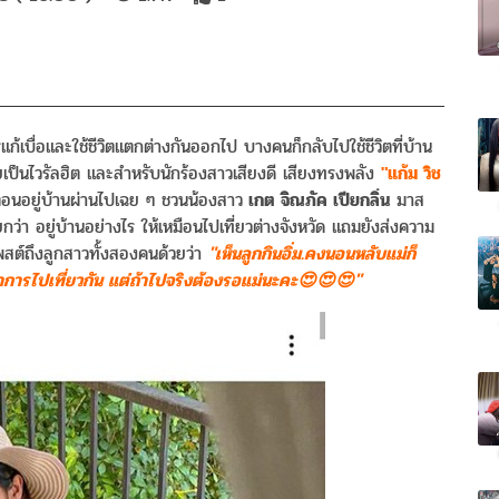
การแก้เบื่อและใช้ชีวิตแตกต่างกันออกไป บางคนก็กลับไปใช้ชีวิตที่บ้าน
เป็นไวรัลฮิต และสำหรับนักร้องสาวเสียงดี เสียงทรงพลัง
"แก้ม วิช
ตอนอยู่บ้านผ่านไปเฉย ๆ ชวนน้องสาว
เกต จิณภัค เปียกลิ่น
มาส
 เรียกว่า อยู่บ้านอย่างไร ให้เหมือนไปเที่ยวต่างจังหวัด แถมยังส่งความ
ก็โพสต์ถึงลูกสาวทั้งสองคนด้วยว่า
"เห็นลูกกินอิ่ม.คงนอนหลับแม่ก็
าการไปเที่ยวกัน แต่ถ้าไปจริงต้องรอแม่นะคะ😍😍😍"