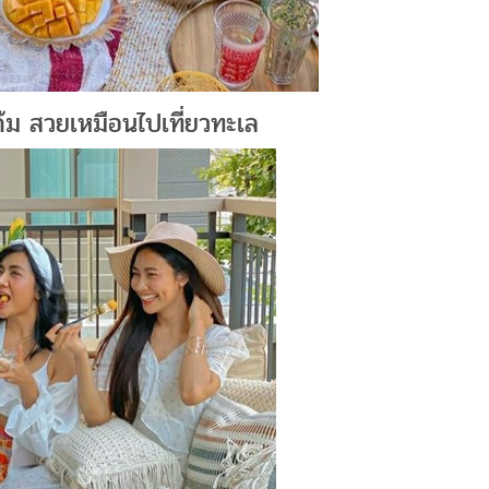
้ม สวยเหมือนไปเที่ยวทะเล