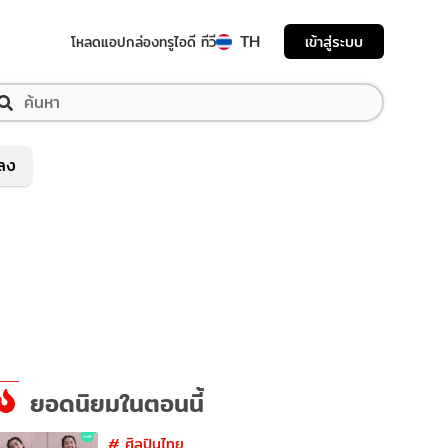
TH
เข้าสู่ระบบ
โหลดแอป
กล่องทรูไอดี ทีวี
พลง
ยอดนิยมในตอนนี้
#
ศิลปินไทย