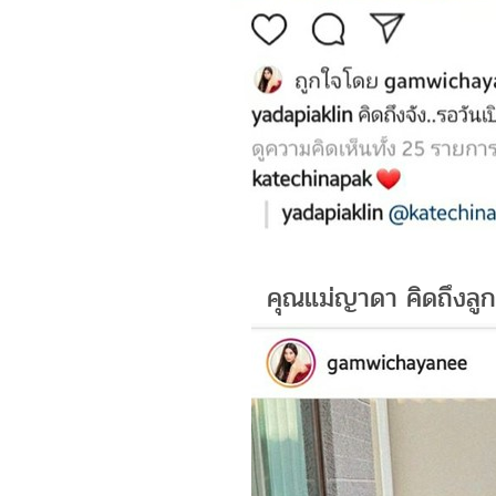
คุณแม่ญาดา คิดถึงลู