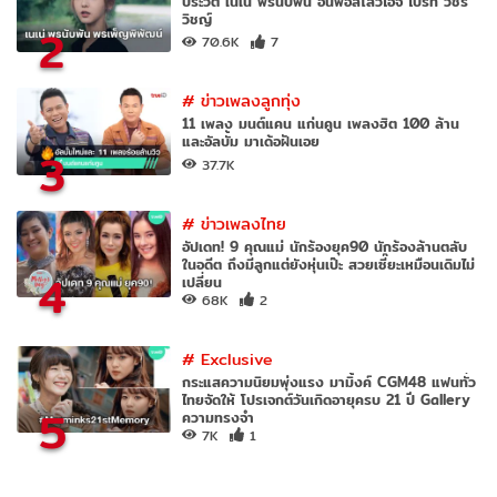
ประวัติ เนเน่ พรนับพัน อันฟอลโลว์ไอจี ไบร์ท วชิร
วิชญ์
2
70.6K
7
#
ข่าวเพลงลูกทุ่ง
11 เพลง มนต์แคน แก่นคูน เพลงฮิต 100 ล้าน
และอัลบั้ม มาเด้อฝันเอย
3
37.7K
#
ข่าวเพลงไทย
อัปเดท! 9 คุณแม่ นักร้องยุค90 นักร้องล้านตลับ
ในอดีต ถึงมีลูกแต่ยังหุ่นเป๊ะ สวยเซี๊ยะเหมือนเดิมไม่
4
เปลี่ยน
68K
2
#
Exclusive
กระแสความนิยมพุ่งแรง มามิ้งค์ CGM48 แฟนทั่ว
ไทยจัดให้ โปรเจกต์วันเกิดอายุครบ 21 ปี Gallery
5
ความทรงจำ
7K
1