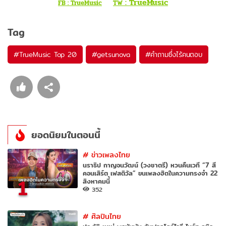
: TrueMusic
FB : TrueMusic
TW
Tag
#
TrueMusic Top 20
#
getsunova
#
คำถามซึ่งไร้คนตอบ
ยอดนิยมในตอนนี้
#
ข่าวเพลงไทย
นราธิป กาญจนวัฒน์ (วงชาตรี) หวนคืนเวที “7 สี
คอนเสิร์ต เฟสติวัล” ขนเพลงฮิตในความทรงจำ 22
1
สิงหาคมนี้
352
#
ศิลปินไทย