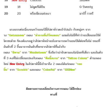
18
New Entry
Colorful
SHINee
19
18
ไม่พูดก็ได้ยิน
G-Twenty
20
20
หรือเพียงแค่เหงา
มาร์กี้ ราศรี
แรงแบบต่อเนื่องจนคว้าแชมป์สี่สัปดาห์รวดเข้าไปแล้ว กับหนุ่มๆ จาก
วง
“Getsunova”
เพลง
“คำถามซึ่งไร้คนตอบ”
แถมยังไม่มีทีท่าว่าจะเสียแชมป์ให้
ใครซะด้วย ก็คงต้องรอดูว่าสัปดาห์หน้าจะยังสามารถคว้าแชมป์ได้ต่อหรือไม่ ขณะที่
อันดับที่ 2 ขึ้นมาจากอันดับที่หกจากสัปดาห์ที่แล้วกับ
เพลง
“นิทาน”
จาก
“Musketeers”
ซึ่งถือว่าน่าจับตามองไม่น้อยทีเดียว และอันดับ
ที่ 3 คงที่ไม่เปลี่ยนแปลงกับเพลง
“คืนนี้สบาย”
จาก
“Tattoo Colour”
ด้านเพลง
ใหม่
New Entry
ในสัปดาห์นี้มีเข้ามาถึง 2 เพลงได้แก่เพลง
“รอย
ยิ้ม”
จาก
“Scrubb”
และเพลง
“Colorful”
จาก
“SHINee”
ติดตามความเคลื่อนไหววงการเพลง ได้อีกช่อง
ทางที่