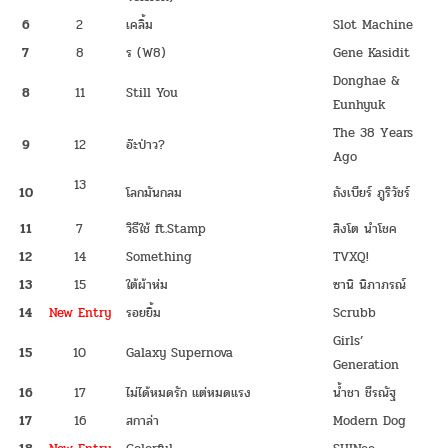
6
2
เคลิ้ม
Slot Machine
7
8
ร (W8)
Gene Kasidit
Donghae &
8
11
Still You
Eunhyuk
The 38 Years
9
12
อ๊ะป่าว?
Ago
13
10
โลกมันกลม
ถังเบียร์ ภูริวัชร์
11
7
วิธีใช้ ft.Stamp
สิงโต นำโชค
12
14
Something
TVXQ!
13
15
ใต้ผ้าห่ม
ซานิ นิภาภรณ์
14
New Entry
รอยยิ้ม
Scrubb
Girls’
15
10
Galaxy Supernova
Generation
16
17
ไม่ได้หมดรัก แต่หมดแรง
น้ำชา ชีรณัฐ
17
16
สกาล่า
Modern Dog