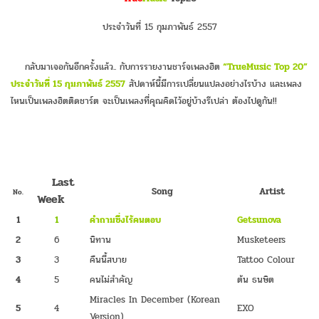
ประจำวันที่ 15 กุมภาพันธ์ 2557
กลับมาเจอกันอีกครั้งแล้ว.. กับการรายงานชาร์จเพลงฮิต
“TrueMusic Top 20”
ประจำวันที่ 15 กุมภาพันธ์ 2557
สัปดาห์นี้มีการเปลี่ยนแปลงอย่างไรบ้าง และเพลง
ไหนเป็นเพลงฮิตติดชาร์ต จะเป็นเพลงที่คุณคิดไว้อยู่บ้างรึเปล่า ต้องไปดูกัน!!
Last
Song
Artist
No.
Week
1
1
คำถามซึ่งไร้คนตอบ
Getsunova
2
6
นิทาน
Musketeers
3
3
คืนนี้สบาย
Tattoo Colour
4
5
คนไม่สำคัญ
ต้น ธนษิต
Miracles In December (Korean
5
4
EXO
Version)