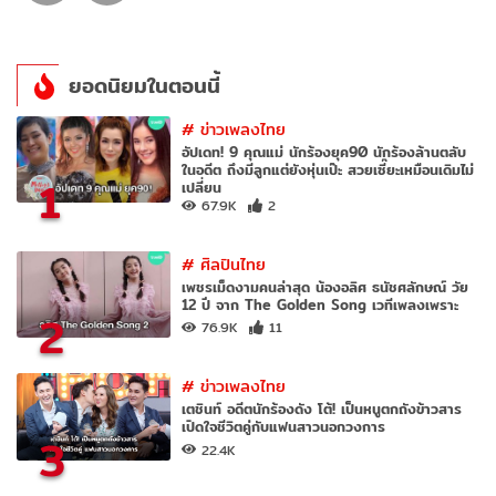
ยอดนิยมในตอนนี้
#
ข่าวเพลงไทย
อัปเดท! 9 คุณแม่ นักร้องยุค90 นักร้องล้านตลับ
ในอดีต ถึงมีลูกแต่ยังหุ่นเป๊ะ สวยเซี๊ยะเหมือนเดิมไม่
1
เปลี่ยน
67.9K
2
#
ศิลปินไทย
เพชรเม็ดงามคนล่าสุด น้องอลิศ ธนัชศลักษณ์ วัย
12 ปี จาก The Golden Song เวทีเพลงเพราะ
2
76.9K
11
#
ข่าวเพลงไทย
เตชินท์ อดีตนักร้องดัง โต้! เป็นหนูตกถังข้าวสาร
เปิดใจชีวิตคู่กับแฟนสาวนอกวงการ
3
22.4K