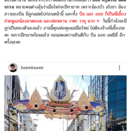
ธรรม
หลายคนต่างลุ้นว่าเมื่อไหร่จะมีทายาท เพราะน้องบัว สโรชา น้อง
สาวของบีม มีลูกแฝดไปก่อนหน้านี้ และทั้ง
บีม และ ออย ก็เป็นพี่เลี้ยง
ช่วยดูแลน้องมาตลอด และเห่อหลาน วาตะ วายุ มาก ๆ
วันนี้กำลังจะมี
ลูกเป็นของตัวเองแล้ว งานนี้คุณพ่อคุณแม่มือใหม่ ไม่ต้องจ้างพี่เลี้ยงนะ
คะ เพราะฝึกมาพร้อมแล้ว! ขอแสดงความยินดีกับ บีม ออย แฟมิลี่ อีก
ครั้งนะคะ