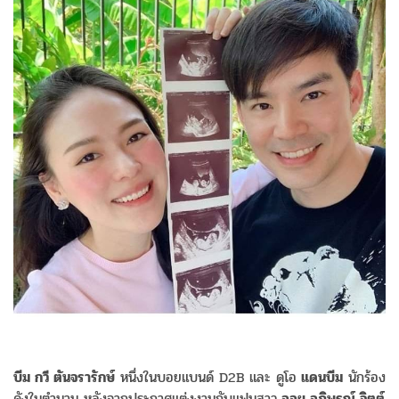
บีม กวี ตันจรารักษ์
หนึ่งในบอยแบนด์ D2B และ ดูโอ
แดนบีม
นักร้อง
ดังในตำนาน หลังจากประกาศแต่งงานกับแฟนสาว
ออย อฏิพรณ์ จิตต์