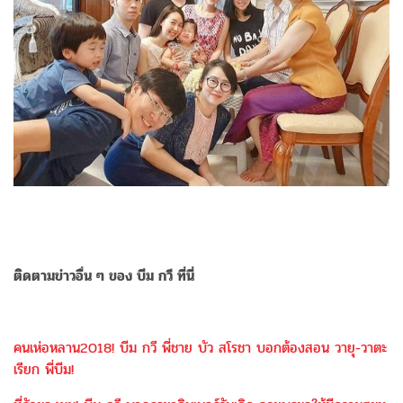
ติดตามข่าวอื่น ๆ ของ บีม กวี ที่นี่
คนเห่อหลาน2018! บีม กวี พี่ชาย บัว สโรชา บอกต้องสอน วายุ-วาตะ
เรียก พี่บีม!