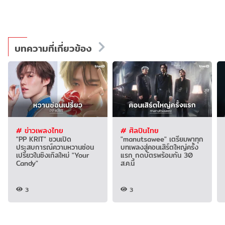
บทความที่เกี่ยวข้อง
# ข่าวเพลงไทย
# ศิลปินไทย
"PP KRIT" ชวนเปิด
"manutsawee" เตรียมพาทุก
ประสบการณ์ความหวานซ่อน
บทเพลงสู่คอนเสิร์ตใหญ่ครั้ง
เปรี้ยวในซิงเกิลใหม่ "Your
แรก กดบัตรพร้อมกัน 30
Candy"
ส.ค.นี้
3
3