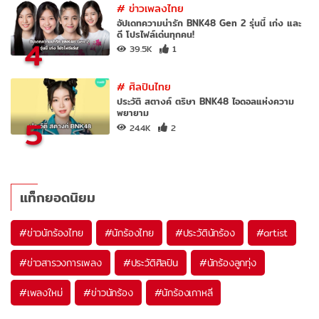
#
ข่าวเพลงไทย
อัปเดทความน่ารัก BNK48 Gen 2 รุ่นนี้ เก่ง และ
ดี โปรไฟล์เด่นทุกคน!
4
39.5K
1
#
ศิลปินไทย
ประวัติ สตางค์ ตริษา BNK48 ไอดอลแห่งความ
พยายาม
5
24.4K
2
แท็กยอดนิยม
#
ข่าวนักร้องไทย
#
นักร้องไทย
#
ประวัตินักร้อง
#
artist
#
ข่าวสารวงการเพลง
#
ประวัติศิลปิน
#
นักร้องลูกทุ่ง
#
เพลงใหม่
#
ข่าวนักร้อง
#
นักร้องเกาหลี