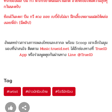
ที่รักของผม! บีม กวี พาภรรยาดินเนอร์วันเกิด อวยพรขอให้มีความสุขทุ
กวันนะครับ
ซ้อมไว้นะคะ! บีม กวี ควง ออย เบบี๋ยังไม่มา ฝึกเลี้ยงหลานแฝดให้คล่อ
งเลยพี่จ๋า (มีคลิป)
อัพเดทข่าวสารวงการเพลงไทยและสากล พร้อม Scoop เจาะลึกในมุม
มองที่น่าสนใจ ติดตาม
Music.trueid.net
ได้อีกช่องทางที่
TrueID
App
หรือร่วมพูดคุยกันผ่านทาง
Line @TrueID
Tag
#
artist
#
ข่าวนักร้องไทย
#
ไอจีนักร้อง