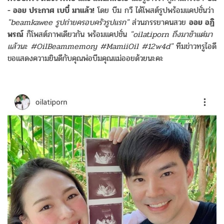
- ออย ประกาศ เบบี๋ มาแล้ว!
โดย บีม กวี ได้โพสต์รูปพร้อมแคปชั่นว่า
"beamkawee รูปถ่ายครอบครัวรูปแรก"
ส่วนภรรยาคนสวย
ออย อฏิ
พรณ์
ก็โพสต์ภาพเดียวกัน พร้อมแคปชั่น
"oilatiporn ถึงมาช้าแต่มา
แล้วนะ #OilBeammemory #MamiiOil #12w4d"
ทีมข่าวทรูไอดี
ขอแสดงความยินดีกับคุณพ่อบีมคุณแม่ออยด้วยนะคะ