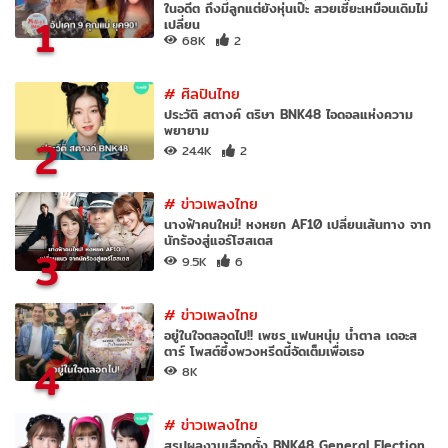
ในอดีต ถึงมีลูกแต่ยังหุ่นเป๊ะ สวยเซี๊ยะเหมือนเดิมไม่
1
เปลี่ยน
68K
2
#
ศิลปินไทย
ประวัติ สตางค์ ตริษา BNK48 ไอดอลแห่งความ
พยายาม
2
24.4K
2
#
ข่าวเพลงไทย
นางฟ้าคนใหม่! หงหยก AF10 เปลี่ยนเส้นทาง จาก
นักร้องสู่แอร์โฮสเตส
3
9.5K
6
#
ข่าวเพลงไทย
อยู่ในใจตลอดไป!! เพชร แฟนหนุ่ม น้ำตาล เดอะส
ตาร์ โพสต์ซึ้งพวงหรีดนี้จัดเต็มเพื่อเธอ
4
8K
#
ข่าวเพลงไทย
สรุปผลงานเลือกตั้ง BNK48 General Election