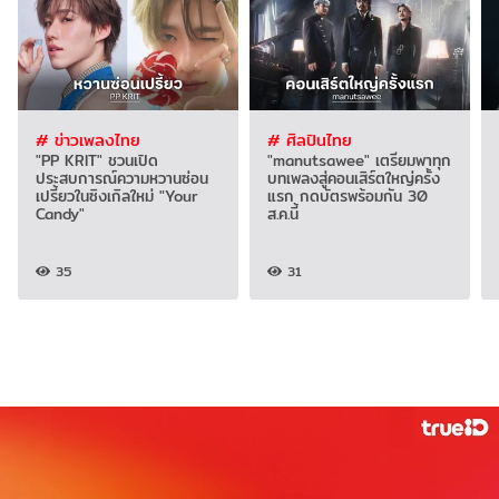
# ข่าวเพลงไทย
# ศิลปินไทย
"PP KRIT" ชวนเปิด
"manutsawee" เตรียมพาทุก
ประสบการณ์ความหวานซ่อน
บทเพลงสู่คอนเสิร์ตใหญ่ครั้ง
เปรี้ยวในซิงเกิลใหม่ "Your
แรก กดบัตรพร้อมกัน 30
Candy"
ส.ค.นี้
35
31