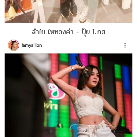
ลำไย ไหทองคำ - ปุ้ย L.กฮ