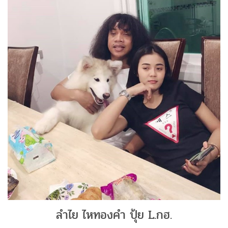
ลำไย ไหทองคำ ปุ้ย L.กฮ.