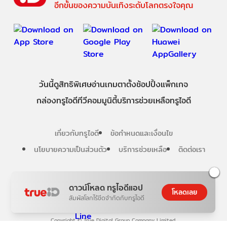
อีกขั้นของความบันเทิงระดับโลกตรงใจคุณ
วันนี้
ดู
สิทธิพิเศษ
อ่าน
เกม
ตาตั้ง
ช้อปปิ้ง
แพ็กเกจ
กล่องทรูไอดีทีวี
คอมมูนิตี้
บริการช่วยเหลือทรูไอดี
เกี่ยวกับทรูไอดี
ข้อกำหนดและเงื่อนไข
นโยบายความเป็นส่วนตัว
บริการช่วยเหลือ
ติดต่อเรา
Follow us
ดาวน์โหลด ทรูไอดีแอป
โหลดเลย
สัมผัสโลกไร้ขีดจำกัดกับทรูไอดี
Copyright © True Digital Group Company Limited.