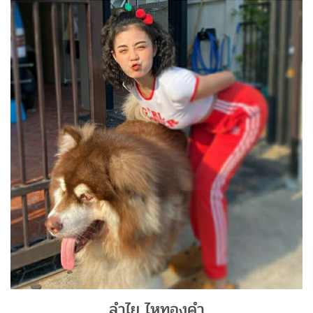
ลำไย ไหทองคำ