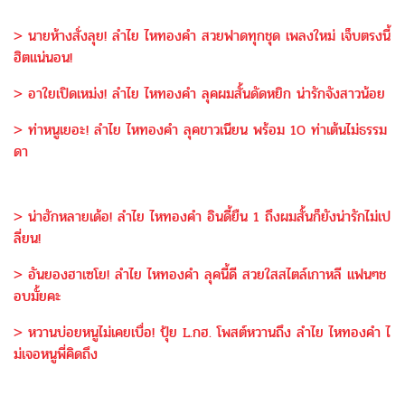
> นายห้างสั่งลุย! ลำไย ไหทองคำ สวยฟาดทุกชุด เพลงใหม่ เจ็บตรงนี้
ฮิตแน่นอน!
> อาใยเปิดเหม่ง! ลำไย ไหทองคำ ลุคผมสั้นดัดหยิก น่ารักจังสาวน้อย
> ท่าหนูเยอะ! ลำไย ไหทองคำ ลุคขาวเนียน พร้อม 10 ท่าเต้นไม่ธรรม
ดา
> น่าฮักหลายเด้อ! ลำไย ไหทองคำ อินดี้ยืน 1 ถึงผมสั้นก็ยังน่ารักไม่เป
ลี่ยน!
> อันยองฮาเซโย! ลำไย ไหทองคำ ลุคนี้ดี สวยใสสไตล์เกาหลี แฟนๆช
อบมั้ยคะ
> หวานบ่อยหนูไม่เคยเบื่อ! ปุ้ย L.กฮ. โพสต์หวานถึง ลำไย ไหทองคำ ไ
ม่เจอหนูพี่คิดถึง