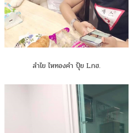
ลำไย ไหทองคำ ปุ้ย L.กฮ.