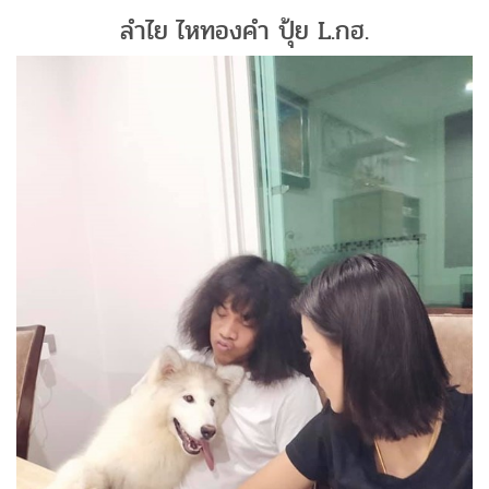
ลำไย ไหทองคำ ปุ้ย L.กฮ.