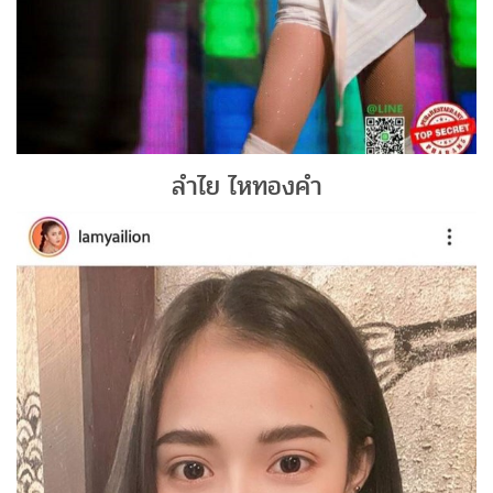
ลำไย ไหทองคำ