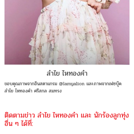
ลำไย ไหทองคำ
ขอบคุณภาพจากอินสตาแกรม @lamyalion และภาพจากเฟซบุ๊ค
ลำไย ไหทองคำ ศรีสกล สมทรง
ติดตามข่าว ลำไย ไหทองคำ และ นักร้องลูกทุ่ง
อื่น ๆ ได้ที่: