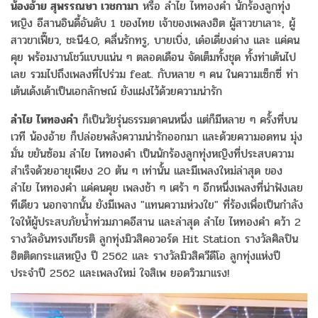
น้องอ้าย สุพรรณษา เวชกามา
หรือ ลำไย ไหทองคำ นักร้องลูกทุ่ง
หญิง อีสานอินดี้อันดับ 1 ของไทย เจ้าของเพลงฮิต ผู้สาวขาเลาะ, ผู้
สาวขาเฟี๊ยว, ชะนี4.0, คลื่นรักทรู, บายเบิ่ง, เด๋อเดี่ยงด่าง และ แค่คน
คุย พร้อมงานโชว์แบบแน่น ๆ ตลอดเดือน จัดเต็มทั้งชุด ทั้งท่าเต้นไป
เลย รวมไปถึงเพลงที่ไปร่วม feat. กับหลาย ๆ คน ในความเซ็กซี่ ท่า
เต้นเด้งเด้าเป็นเอกลักษณ์ ยังแฝงไว้ด้วยความน่ารัก
ลำไย ไหทองคำ
ก็เป็นวัยรุ่นธรรมดาคนหนึ่ง แต่ก็มีหลาย ๆ ครั้งที่บน
เวที น้องอ้าย ก็ปล่อยพลังความน่ารักออกมา และด้วยความอดทน มุ่ง
มั่น ขยันซ้อม ลำไย ไหทองคำ เป็นนักร้องลูกทุ่งหญิงที่ประสบความ
สำเร็จด้วยอายุเพียง 20 ต้น ๆ เท่านั้น และมีเพลงใหม่ล่าสุด ของ
ลำไย ไหทองคำ แค่คนคุย เพลงช้า ๆ เศร้า ๆ อีกหนึ่งเพลงที่น่าฟังเลย
ทีเดียว นอกจากนั้น ยังมีเพลง "แทนความห่วงใย" ที่ร้องเพื่อเป็นกำลัง
ใจให้ผู้ประสบภัยน้ำท่วมภาคอีสาน และล่าสุด ลำไย ไหทองคำ คว้า 2
รางวัลอันทรงเกียรติ ลูกทุ่งมิวสิคอวอร์ด Hit Station รางวัลศิลปิน
ฮิตติดกระแสหญิง ปี 2562 และ รางวัลมิวสิควีดีโอ ลูกทุ่งแห่งปี
ประจำปี 2562 และเพลงใหม่ ใจสิเพ ยอดวิวมาแรง!