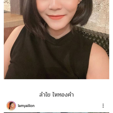
ลำไย ไหทองคำ