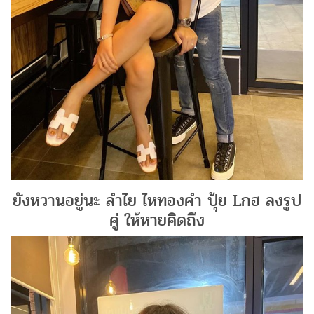
ยังหวานอยู่นะ ลำไย ไหทองคำ ปุ้ย Lกฮ ลงรูป
คู่ ให้หายคิดถึง