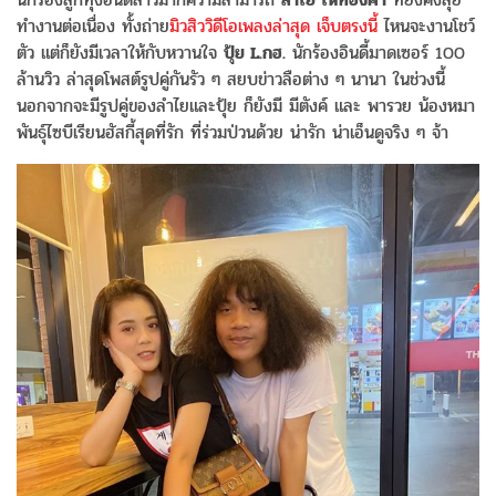
ทำงานต่อเนื่อง ทั้งถ่าย
มิวสิววิดีโอเพลงล่าสุด เจ็บตรงนี้
ไหนจะงานโชว์
ตัว แต่ก็ยังมีเวลาให้กับหวานใจ
ปุ้ย L.กฮ.
นักร้องอินดี้มาดเซอร์ 100
ล้านวิว ล่าสุดโพสต์รูปคู่กันรัว ๆ สยบข่าวลือต่าง ๆ นานา ในช่วงนี้
นอกจากจะมีรูปคู่ของลำไยและปุ้ย ก็ยังมี มีตังค์ และ พารวย น้องหมา
พันธุ์ไซบีเรียนฮัสกี้สุดที่รัก ที่ร่วมป่วนด้วย น่ารัก น่าเอ็นดูจริง ๆ จ้า