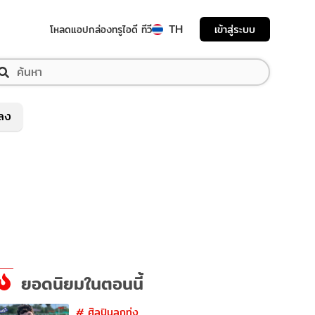
TH
เข้าสู่ระบบ
โหลดแอป
กล่องทรูไอดี ทีวี
พลง
ยอดนิยมในตอนนี้
#
ศิลปินลูกทุ่ง