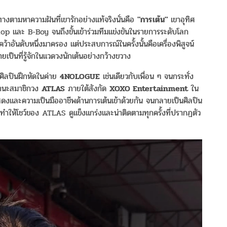
ทางตามหาความฝันที่เขารักอย่างแท้จริงนั่นคือ
"การเต้น"
เขาอุทิศ
hop และ B-Boy จนถึงขั้นเข้าร่วมทีมแข่งขันในรายการระดับโลก
้คว้าอันดับหนึ่งมาครอง แต่ประสบการณ์ในครั้งนั้นคือเครื่องพิสูจน์
ายเป็นที่รู้จักในแวดวงนักเต้นอย่างกว้างขวาง
็นศิลปินฝึกหัดในค่าย
4NOLOGUE
เช่นเดียวกับเพื่อน ๆ จนกระทั่ง
นฐานะสมาชิกวง
ATLAS
ภายใต้สังกัด
XOXO Entertainment
ใน
ดงและความเป็นมืออาชีพด้านการเต้นเข้าด้วยกัน จนกลายเป็นศิลปิน
ี่ทำให้โชว์ของ ATLAS ดูแข็งแกร่งและน่าติดตามทุกครั้งที่ปรากฏตัว