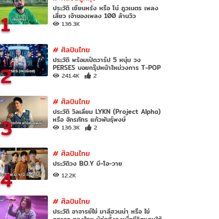
ประวัติ เซียนหรั่ง หรือ โน่ ภูวเนตร เพลง
1
เสี่ยว เจ้าของเพลง 100 ล้านวิว
136.3K
#
ศิลปินไทย
ประวัติ พร้อมเปิดวาร์ป 5 หนุ่ม วง
2
PERSES บอยกรุ๊ปหน้าใหม่วงการ T-POP
241.4K
2
#
ศิลปินไทย
ประวัติ วิลเลี่ยม LYKN (Project Alpha)
3
หรือ จักรภัทร แก้วพันธุ์พงษ์
136.3K
2
#
ศิลปินไทย
ประวัติวง B.O.Y บี-โอ-วาย
4
12.2K
#
ศิลปินไทย
ประวัติ อาจารย์ไข่ มาลีฮวนน่า หรือ ไข่
คฑาวุธ ทองไทย ผู้ก่อตั้งวงเพื่อชีวิตแดนใต้