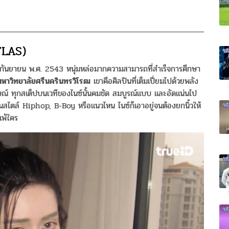
TLAS)
 2 กันยายน พ.ศ. 2543 หนุ่มหล่อมากความสามารถที่สำเร็จการศึกษา
มหาวิทยาลัยศรีนครินทรวิโรฒ
เขาคือศิลปินที่เต็มเปี่ยมไปด้วยพลัง
กษณ์ ทุกสเต็ปบนเวทีของไนซ์นั้นคมชัด สมบูรณ์แบบ และอัดแน่นไป
นสไตล์ Hiphop, B-Boy หรือแนวไหน ไนซ์ก็เอาอยู่จนต้องยกนิ้วให้
่แพ้ใคร