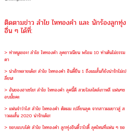
ติดตามข่าว ลำไย ไหทองคำ และ นักร้องลูกทุ่ง
อื่น ๆ ได้ที่:
> ท่าหนูเยอะ! ลำไย ไหทองคำ ลุคขาวเนียน พร้อม 10 ท่าเต้นไม่ธรรม
ดา
> น่าฮักหลายเด้อ! ลำไย ไหทองคำ อินดี้ยืน 1 ถึงผมสั้นก็ยังน่ารักไม่เป
ลี่ยน!
> อันยองฮาเซโย! ลำไย ไหทองคำ ลุคนี้ดี สวยใสสไตล์เกาหลี แฟนๆช
อบมั้ยคะ
> แฟนจ๋าว่าไง! ลำไย ไหทองคำ ตัดผม เปลี่ยนลุค จากสาวผมยาวสู่ ส
าวผมสั้น 2020 น่ารักเด้อ!
> ชอบแบบได๋! ลำไย ไหทองคำ ลูกทุ่งอินดี้วาไรตี้ ลุคไหนที่แฟน ๆ ชอ