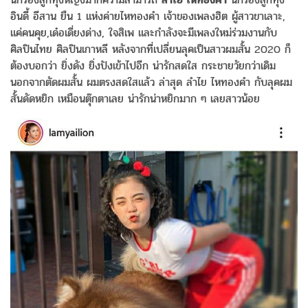
อินดี้ อีสาน ยืน 1 แห่งค่ายไหทองคำ เจ้าของเพลงฮิต ผู้สาวขาเลาะ,
แค่คนคุย,เด๋อเดี่ยงด่าง, ใจสิเพ และกำลังจะมีเพลงใหม่ร่วมงานกับ
ศิลปินไทย ศิลปินเกาหลี หลังจากที่เปลี่ยนลุคเป็นสาวผมสั้น 2020 ก็
ต้องบอกว่า ยิ่งดัง ยิ่งปังเข้าไปอีก น่ารักสดใส กระชายวัยกว่าเดิม
นอกจากตัดผมสั้น ผมตรงสดใสแล้ว ล่าสุด ลำไย ไหทองคำ กับลุคผม
สั้นดัดหยิก เหมือนตุ๊กตาเลย น่ารักน่าหยิกมาก ๆ เลยสาวน้อย