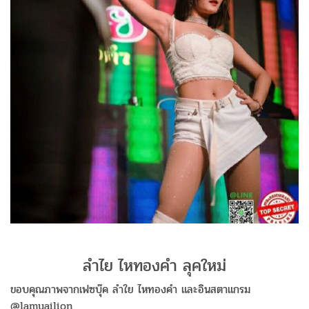
ลำไย ไหทองคำ ลุคใหม่
ขอบคุณภาพจากเฟซบุ๊ค ลำใย ไหทองคำ และอินสตาแกรม
@lamyailion