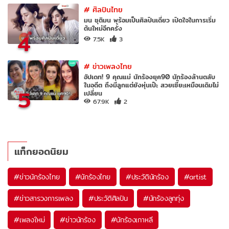
#
ศิลปินไทย
มน ชุติมน พร้อมเป็นศิลปินเดี่ยว เปิดใจในการเริ่ม
ต้นใหม่อีกครั้ง
4
7.5K
3
#
ข่าวเพลงไทย
อัปเดท! 9 คุณแม่ นักร้องยุค90 นักร้องล้านตลับ
ในอดีต ถึงมีลูกแต่ยังหุ่นเป๊ะ สวยเซี๊ยะเหมือนเดิมไม่
5
เปลี่ยน
67.9K
2
แท็กยอดนิยม
#
ข่าวนักร้องไทย
#
นักร้องไทย
#
ประวัตินักร้อง
#
artist
#
ข่าวสารวงการเพลง
#
ประวัติศิลปิน
#
นักร้องลูกทุ่ง
#
เพลงใหม่
#
ข่าวนักร้อง
#
นักร้องเกาหลี