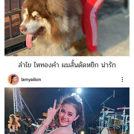
ลำไย ไหทองคำ ผมสั้นดัดหยิก น่ารัก