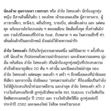
น้องอ้าย สุพรรณษา เวชกามา
หรือ ลำไย ไหทองคำ นักร้องลูกทุ่ง
หญิง อีสานอินดี้อันดับ 1 ของไทย เจ้าของเพลงฮิต ผู้สาวขาเลาะ, ผู้
สาวขาเฟี๊ยว, ชะนี4.0, คลื่นรักทรู, บายเบิ่ง, เด๋อเดี่ยงด่าง และ แค่คน
คุย พร้อมงานโชว์แบบแน่น ๆ ตลอดเดือน จัดเต็มทั้งชุด ทั้งท่าเต้นไป
เลย รวมไปถึงเพลงที่ไปร่วม feat. กับหลาย ๆ คน ในความเซ็กซี่ ท่า
เต้นเด้งเด้าเป็นเอกลักษณ์ ยังแฝงไว้ด้วยความน่ารัก
ลำไย ไหทองคำ
ก็เป็นวัยรุ่นธรรมดาคนหนึ่ง แต่ก็มีหลาย ๆ ครั้งที่บน
เวที น้องอ้าย ก็ปล่อยพลังความน่ารักออกมา และด้วยความอดทน มุ่ง
มั่น ขยันซ้อม ลำไย ไหทองคำ เป็นนักร้องลูกทุ่งหญิงที่ประสบความ
สำเร็จด้วยอายุเพียง 20 ต้น ๆ เท่านั้น และมีเพลงใหม่ล่าสุด ของ
ลำไย ไหทองคำ แค่คนคุย เพลงช้า ๆ เศร้า ๆ อีกหนึ่งเพลงที่น่าฟังเลย
ทีเดียว นอกจากนั้น ยังมีเพลง "แทนความห่วงใย" ที่ร้องเพื่อเป็นกำลัง
ใจให้ผู้ประสบภัยน้ำท่วมภาคอีสาน และล่าสุด ลำไย ไหทองคำ คว้า 2
รางวัลอันทรงเกียรติ ลูกทุ่งมิวสิคอวอร์ด Hit Station รางวัลศิลปิน
ฮิตติดกระแสหญิง ปี 2562 และ รางวัลมิวสิควีดีโอ ลูกทุ่งแห่งปี
ประจำปี 2562 และเพลงใหม่ ใจสิเพ ยอดวิวมาแรง!