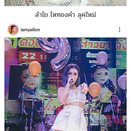
ลำไย ไหทองคำ ลุคใหม่