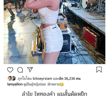
ลำไย ไหทองคำ ผมสั้นดัดหยิก