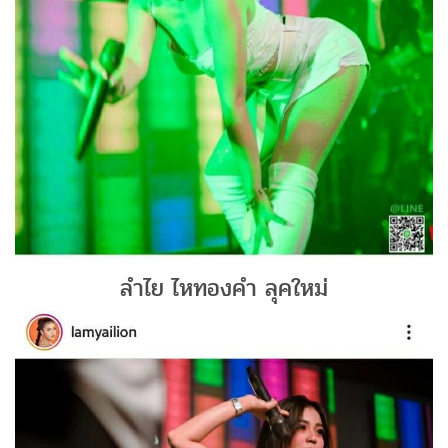
ลำไย ไหทองคำ ลุคใหม่