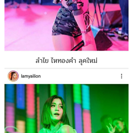
ลำไย ไหทองคำ ลุคใหม่