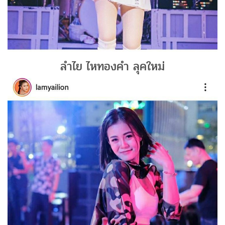
ลำไย ไหทองคำ ลุคใหม่