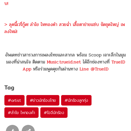
บ!
> ลุคนี้เวรี่กู้ด! ลำไย ไหทองคำ สวยฉ่ำ เสื้อตาข่ายแซ่บ จัดชุดใหญ่ เพ
ลงใหม่!
อัพเดทข่าวสารวงการเพลงไทยและสากล พร้อม Scoop เจาะลึกในมุม
มองที่น่าสนใจ ติดตาม
Music.trueid.net
ได้อีกช่องทางที่
TrueID
App
หรือร่วมพูดคุยกันผ่านทาง
Line @TrueID
Tag
#
artist
#
ข่าวนักร้องไทย
#
นักร้องลูกทุ่ง
#
ลำไย ไหทองคำ
#
ไอจีนักร้อง