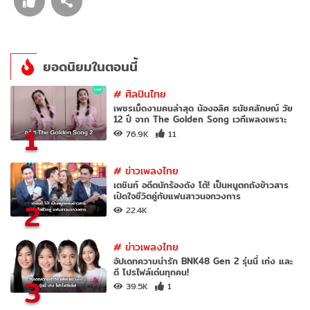
ยอดนิยมในตอนนี้
#
ศิลปินไทย
เพชรเม็ดงามคนล่าสุด น้องอลิศ ธนัชศลักษณ์ วัย
12 ปี จาก The Golden Song เวทีเพลงเพราะ
1
76.9K
11
#
ข่าวเพลงไทย
เตชินท์ อดีตนักร้องดัง โต้! เป็นหนูตกถังข้าวสาร
เปิดใจชีวิตคู่กับแฟนสาวนอกวงการ
2
22.4K
#
ข่าวเพลงไทย
อัปเดทความน่ารัก BNK48 Gen 2 รุ่นนี้ เก่ง และ
ดี โปรไฟล์เด่นทุกคน!
3
39.5K
1