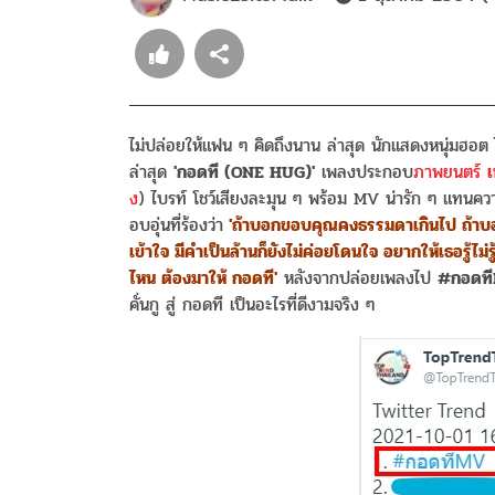
ไม่ปล่อยให้แฟน ๆ คิดถึงนาน ล่าสุด นักแสดงหนุ่มฮอต
ล่าสุด
'กอดที (ONE HUG)'
เพลงประกอบ
ภาพยนตร์
ง
) ไบรท์ โชว์เสียงละมุน ๆ พร้อม MV น่ารัก ๆ แทนความ
อบอุ่นที่ร้องว่า
'ถ้าบอกขอบคุณคงธรรมดาเกินไป ถ้าบอกว่าร
เข้าใจ มีคำเป็นล้านก็ยังไม่ค่อยโดนใจ อยากให้เธอรู้ไม่รู
ไหน ต้องมาให้ กอดที'
หลังจากปล่อยเพลงไป
#กอดทีM
คั่นกู สู่ กอดที เป็นอะไรที่ดีงามจริง ๆ