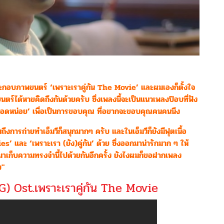
ประกอบภาพยนตร์ ‘เพราะเราคู่กัน The Movie’ และผมเองก็ตั้งใจ
ตร์ได้หายคิดถึงกันด้วยครับ ซึ่งเพลงนี้จะเป็นแนวเพลงป๊อบที่ฟัง
มากอดหน่อย’ เพื่อเป็นการขอบคุณ ที่อยากจะขอบคุณคนคนนึง
การถ่ายทำเอ็มวีก็สนุกมากๆ ครับ และในเอ็มวีก็ยังมีฟุตเนื้อ
s’ และ ‘เพราะเรา (ยัง)คู่กัน’ ด้วย ซึ่งออกมาน่ารักมาก ๆ ให้
าเก็บความทรงจำนี้ไปด้วยกันอีกครั้ง ยังไงผมก็ขอฝากเพลง
บ"
G) Ost.เพราะเราคู่กัน The Movie