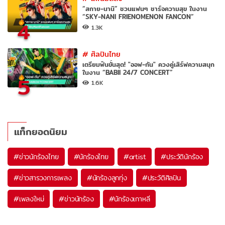
“สกาย-นานิ” ชวนแฟนๆ ชาร์จความสุข ในงาน
“SKY-NANI FRIENOMENON FANCON”
4
1.3K
#
ศิลปินไทย
เตรียมฟินขั้นสุด! "ออฟ-กัน" ควงคู่เสิร์ฟความสนุก
ในงาน “BABII 24/7 CONCERT”
5
1.6K
แท็กยอดนิยม
#
ข่าวนักร้องไทย
#
นักร้องไทย
#
artist
#
ประวัตินักร้อง
#
ข่าวสารวงการเพลง
#
นักร้องลูกทุ่ง
#
ประวัติศิลปิน
#
เพลงใหม่
#
ข่าวนักร้อง
#
นักร้องเกาหลี