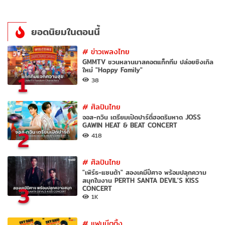
ยอดนิยมในตอนนี้
#
ข่าวเพลงไทย
GMMTV ชวนหลานมาสคอตแท็กทีม ปล่อยซิงเกิล
ใหม่ "Happy Family"
1
38
#
ศิลปินไทย
จอส-กวิน เตรียมเปิดปาร์ตี้ฮอตริมหาด JOSS
GAWIN HEAT & BEAT CONCERT
2
418
#
ศิลปินไทย
"เพิร์ธ-แซนต้า" สองเคมีปีศาจ พร้อมปลุกความ
สนุกในงาน PERTH SANTA DEVIL'S KISS
3
CONCERT
1K
#
แฟนมีตติ้ง