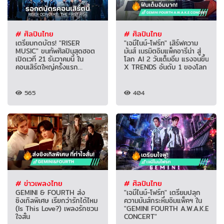
# ศิลปินไทย
# ศิลปินไทย
เตรียมกดบัตร! "RISER
"เจมีไนน์-โฟร์ท" เสิร์ฟความ
MUSIC" ขนทัพศิลปินสุดฮอต
มันส์ เนรมิตอิมแพ็คอารีน่า สู่
เปิดเวที 21 ธันวาคมนี้ ใน
โลก AI 2 วันเต็มอิ่ม แรงจนขึ้น
คอนเสิร์ตใหญ่ครั้งแรก
X TRENDS อันดับ 1 ของโลก
"RISER CONCERT : THE
FIRST RISE"
565
404
# ข่าวเพลงไทย
# ศิลปินไทย
GEMINI & FOURTH ส่ง
"เจมีไนน์-โฟร์ท" เตรียมปลุก
ซิงเกิลพิเศษ เรียกว่ารักได้ไหม
ความมันส์กระหึ่มอิมแพ็คฯ ใน
(Is This Love?) เพลงรักชวน
"GEMINI FOURTH A.W.A.K.E
ใจสั่น
CONCERT"