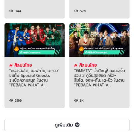
344
576
# ศิลปินไทย
# ศิลปินไทย
"คริส-สิงโต, ออฟ-กัน, เต-นิว"
“GMMTV” จัดใหญ่! คอนเสิร์ต
ขนทัพ Special Guests
รวม 3 คู่จิ้นสุดฮอต คริส-
ระเบิดความสนุก ในงาน
สิงโต, ออฟ-กัน, เต-นิว ในงาน
"PEBACA WHAT A
"PEBACA WHAT A
CONCERT"
CONCERT"
280
1K
ดูเพิ่มเติม