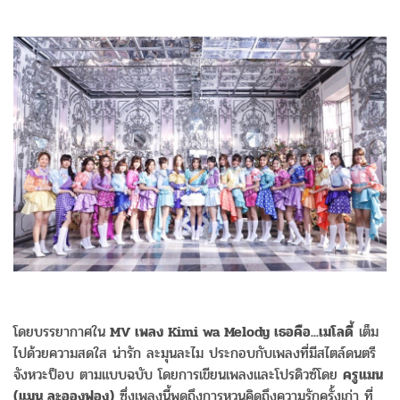
โดยบรรยากาศใน
MV เพลง Kimi wa Melody เธอคือ...เมโลดี้
เต็ม
ไปด้วยความสดใส น่ารัก ละมุนละไม ประกอบกับเพลงที่มีสไตล์ดนตรี
จังหวะป็อบ ตามแบบฉบับ โดยการเขียนเพลงและโปรดิวซ์โดย
ครูแมน
(แมน ละอองฟอง)
ซึ่งเพลงนี้พูดถึงการหวนคิดถึงความรักครั้งเก่า ที่