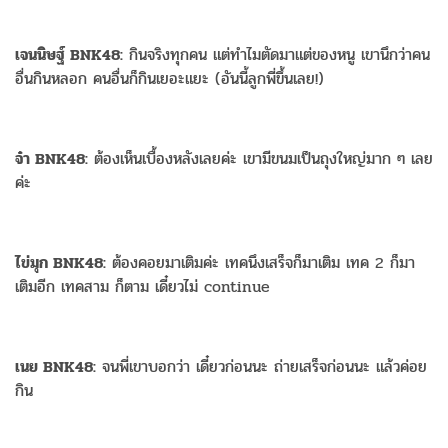
เจนนิษฐ์ BNK48:
กินจริงทุกคน แต่ทำไมตัดมาแต่ของหนู เขานึกว่าคน
อื่นกินหลอก คนอื่นก็กินเยอะแยะ (อันนี้ลูกพี่ขึ้นเลย!)
จ๋า BNK48:
ต้องเห็นเบื้องหลังเลยค่ะ เขามีขนมเป็นถุงใหญ่มาก ๆ เลย
ค่ะ
ไข่มุก BNK48:
ต้องคอยมาเติมค่ะ เทคนึงเสร็จก็มาเติม เทค 2 ก็มา
เติมอีก เทคสาม ก็ตาม เดี๋ยวไม่ continue
เนย BNK48:
จนพี่เขาบอกว่า เดี๋ยวก่อนนะ ถ่ายเสร็จก่อนนะ แล้วค่อย
กิน