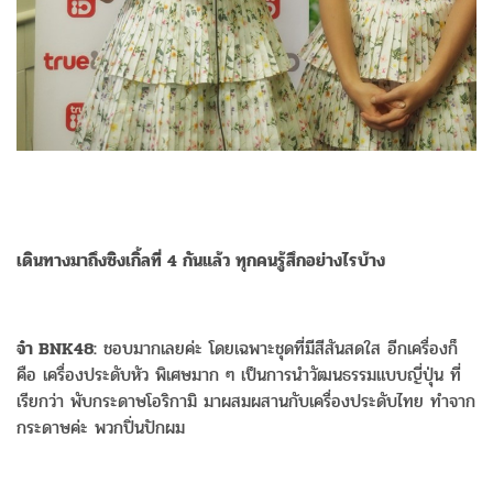
เดินทางมาถึงซิงเกิ้ลที่ 4 กันแล้ว ทุกคนรู้สึกอย่างไรบ้าง
จ๋า BNK48:
ชอบมากเลยค่ะ โดยเฉพาะชุดที่มีสีสันสดใส อีกเครื่องก็
คือ เครื่องประดับหัว พิเศษมาก ๆ เป็นการนำวัฒนธรรมแบบญี่ปุ่น ที่
เรียกว่า พับกระดาษโอริกามิ มาผสมผสานกับเครื่องประดับไทย ทำจาก
กระดาษค่ะ พวกปิ่นปักผม