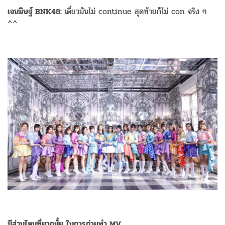
เจนนิษฐ์ BNK48:
เดี๋ยวมันไม่ continue สุดท้ายก็ไม่ con จริง ๆ
^^
มีส่วนไหนที่ยากมั้ย ในการถ่ายทำ MV