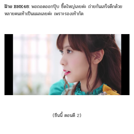
ฝ้าย BNK48:
พอถอดออกปุ๊บ ซี๊ดใหญ่เลยค่ะ ถ่ายกันเสร็จดึกด้วย
หลายคนเท้าเป็นแผลเลยค่ะ เพราะรองเท้ากัด
(ซีนนี้ ตอนตี 2)