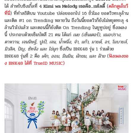
ได้ สำหรับซิงเกิ้ลที่ 4
Kimi wa Melody เธอคือ...เมโลดี้
(
คลิกดูเอ็มวี
ที่นี่
) ที่ทำสถิติบน Youtube ปล่อยออกไป 16 ชั่วโมง ยอดวิวทะลุล้าน
และติด #1 on Trending หลายวัน ถึงวันนี้ยอดวิวก็ยังไม่หยุดทะลุ 4
ล้านวิวไปแล้ว! และตอนนี้ก็ยังติด On Trending ในยูทูปอยู่ ซึ่งเพลง
นี้ ประกอบด้วยเซ็มบัตสึ 21 คน ได้แก่
เนย (เซ็นเตอร์), เฌอปราง,
ตาหวาน, เจนนิษฐ์, ปูเป้, เจน, น้ำหนึ่ง, จ๋า, แก้ว, มายด์, อร, โมบายล์,
มิวสิค, ปัญ, ซัทจัง และ ไข่มุก
ซึ่งเป็น BNK48 รุ่น 1 ร่วมด้วย
BNK48 รุ่นที่ 2 คือ
เค้ก, ออม, มินมิน, ผักขม, และ ฝ้าย
(
ฟังเพลงขอ
ง BNK48 ได้ที่ TrueID MUSIC)