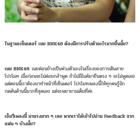
ในฐานะเซ็นเตอร์ เนย BNK48 ต้องมีการปรับตัวอะไรมากขึ้นมั้ย?
เนย BNK48:
เนยค่อนข้างเป็นห่วงตัวเองในเรื่องของการเดินสาย
โปรโมท เมื่อก่อนจะไม่ค่อยกล้าพูด ถ้าไม่มีไมค์มายืนตรง ๆ จะไม่พูดเลย
แต่ตอนนี้เราต้องมาทำหน้าที่เซ็นเตอร์ โปรโมทเพลงนี้ให้ทุกคนรู้จัก
กดดันด้านนี้มากที่สุดเลย แต่จะพยายามเต็มที่ค่ะ
เอ็มวีเพลงนี้ มาแรงมาก ๆ เลย พวกเราได้เข้าไปอ่าน Feedback จาก
แฟน ๆ บ้างมั้ย?