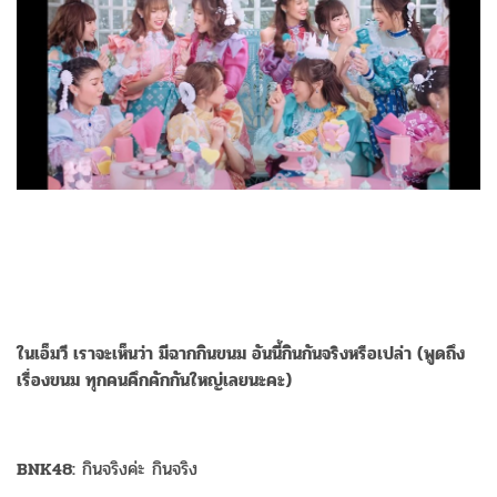
ในเอ็มวี เราจะเห็นว่า มีฉากกินขนม อันนี้กินกันจริงหรือเปล่า (พูดถึง
เรื่องขนม ทุกคนคึกคักกันใหญ่เลยนะคะ)
BNK48:
กินจริงค่ะ กินจริง