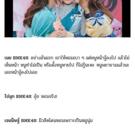
เนย BNK48:
อย่างอันแรก เขาให้หอมเบา ๆ แต่หนูหน้าจู้ลงไป แล้วไม่
เห็นหน้า หนูทำไม่เป็น หรือดั้งหนูหายไป ก็ไม่รู้นะคะ หนูพยายามแล้วนะ
เลยหน้าจู้ลงไปเลย
ไข่มุก BNK48:
อุ้ย หอมจริง!
เจนนิษฐ์ BNK48:
มิวสิคโดนหอมเพราะเป็นหมูนุ่ม