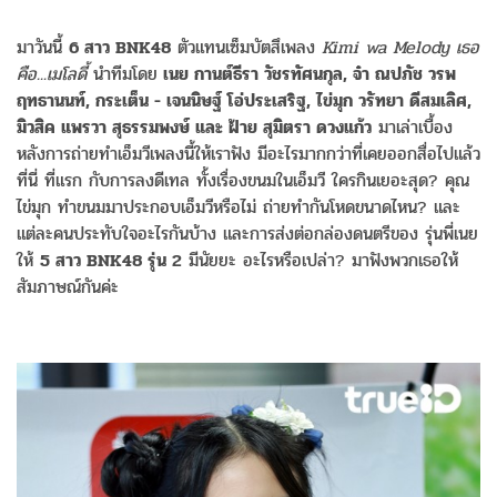
มาวันนี้
6 สาว BNK48
ตัวแทนเซ็มบัตสึเพลง
Kimi wa Melody เธอ
คือ...เมโลดี้
นำทีมโดย
เนย กานต์ธีรา วัชรทัศนกุล, จ๋า ณปภัช วรพ
ฤทธานนท์, กระเต็น - เจนนิษฐ์ โอ่ประเสริฐ, ไข่มุก วรัทยา ดีสมเลิศ,
มิวสิค แพรวา สุธรรมพงษ์ และ ฝ้าย สุมิตรา ดวงแก้ว
มาเล่าเบื้อง
หลังการถ่ายทำเอ็มวีเพลงนี้ให้เราฟัง มีอะไรมากกว่าที่เคยออกสื่อไปแล้ว
ที่นี่ ที่แรก กับการลงดีเทล ทั้งเรื่องขนมในเอ็มวี ใครกินเยอะสุด? คุณ
ไข่มุก ทำขนมมาประกอบเอ็มวีหรือไม่ ถ่ายทำกันโหดขนาดไหน? และ
แต่ละคนประทับใจอะไรกันบ้าง และการส่งต่อกล่องดนตรีของ รุ่นพี่เนย
ให้
5 สาว BNK48 รุ่น 2
มีนัยยะ อะไรหรือเปล่า? มาฟังพวกเธอให้
สัมภาษณ์กันค่ะ