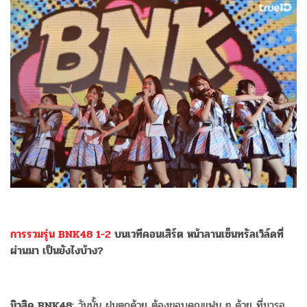
การรวมรุ่น BNK48 1-2
บนเวทีคอนเสิร์ต หน้าลานเซ็นทรัลเวิล์ดที่
ผ่านมา เป็นยังไงบ้าง?
มิวสิค BNK48:
วันนั้น ฝนตกด้วย ต้องขอบคุณแฟน ๆ ด้วย ที่มารอ