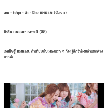
เนย - ไข่มุก - จ๋า - ฝ้าย BNK48:
(หัวเราะ)
มิวสิค BNK48:
เพราะสิ (อิอิ)
เจนนิษฐ์ BNK48:
ถ้าเทียบกับเพลงแรก ๆ ก็จะรู้สึกว่าฟังแล้วแตกต่าง
มากค่ะ