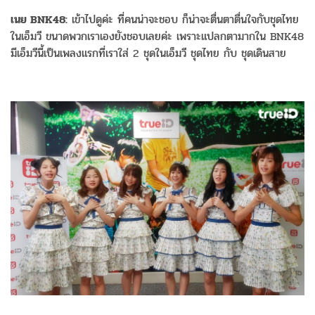
เนย BNK48:
เข้าไปดูค่ะ ที่คนน่าจะชอบ ก็น่าจะตื่นตาตื่นใจกับชุดไทย
ในเอ็มวี ขนาดพวกเราเองยังชอบเลยค่ะ เพราะแปลกตามากใน BNK48
มีเอ็มวีนี้เป็นเพลงแรกที่เราใส่ 2 ชุดในเอ็มวี ชุดไทย กับ ชุดเดินสาย