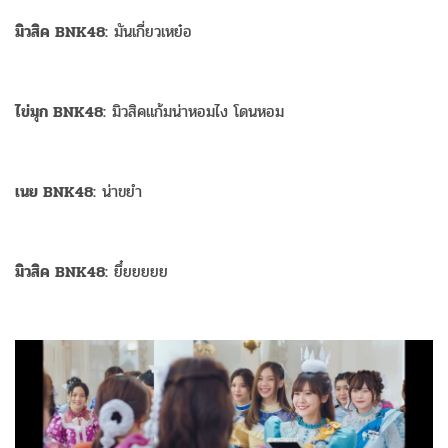
มิวสิค BNK48:
มันเกี่ยวเหย๋อ
ไข่มุก BNK48:
มิวสิคแก้มน่าหอมไง โดนหอม
เนย BNK48:
น่าขยำ
มิวสิค BNK48:
ยึ๋ยยยยย