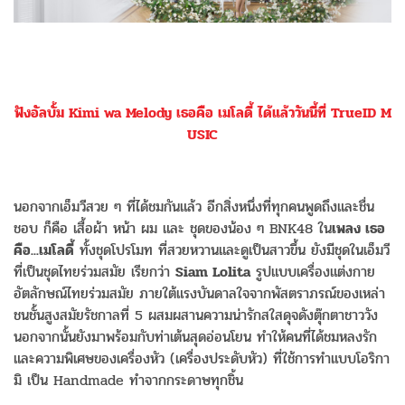
ฟังอัลบั้ม Kimi wa Melody เธอคือ เมโลดี้ ได้แล้ววันนี้ที่ TrueID M
USIC
นอกจากเอ็มวีสวย ๆ ที่ได้ชมกันแล้ว อีกสิ่งหนึ่งที่ทุกคนพูดถึงและชื่น
ชอบ ก็คือ เสื้อผ้า หน้า ผม และ ชุดของน้อง ๆ BNK48 ใน
เพลง เธอ
คือ...เมโลดี้
ทั้งชุดโปรโมท ที่สวยหวานและดูเป็นสาวขึ้น ยังมีชุดในเอ็มวี
ที่เป็นชุดไทยร่วมสมัย เรียกว่า
Siam Lolita
รูปแบบเครื่องแต่งกาย
อัตลักษณ์ไทยร่วมสมัย ภายใต้แรงบันดาลใจจากพัสตราภรณ์ของเหล่า
ชนชั้นสูงสมัยรัชกาลที่ 5 ผสมผสานความน่ารักสใสดุจดังตุ๊กตาชาววัง
นอกจากนั้นยังมาพร้อมกับท่าเต้นสุดอ่อนโยน ทำให้คนที่ได้ชมหลงรัก
และความพิเศษของเครื่องหัว (เครื่องประดับหัว) ที่ใช้การทำแบบโอริกา
มิ เป็น Handmade ทำจากกระดาษทุกชิ้น