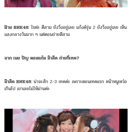
ฝ้าย BNK48:
ใชค่ะ ตีสาม ยังวิ่งอยู่เลย แก้งค์รุ่น 2 ยังวิ่งอยู่เลย เห็น
แสงกลางวันมาก ๆ แต่ตอนถ่ายตีสาม
ฉาก เนย ปัญ หอมแก้ม มิวสิค ถ่ายกี่เทค?
มิวสิค BNK48:
น่าจะสัก 2-3 เทคค่ะ เพราะตอนเทคแรก หน้าหนูเหว๋อ
เกินไป เขาเลยไม่ให้ผ่านค่ะ