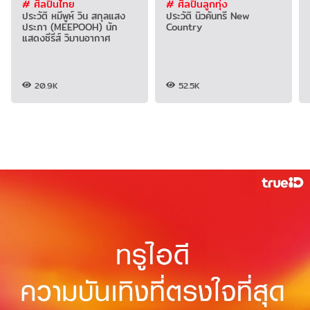
# ศิลปินไทย
# ศิลปินลูกทุ่ง
ประวัติ หมีพูห์ วิน สกุลแสง
ประวัติ นิวคันทรี่ New
ประภา (MEEPOOH) นัก
Country
แสดงซีรีส์ วิมานอากาศ
20.9K
52.5K