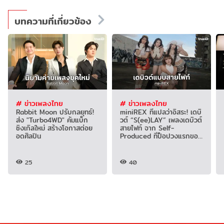
บทความที่เกี่ยวข้อง
# ข่าวเพลงไทย
# ข่าวเพลงไทย
Rabbit Moon ปรับกลยุทธ์!
miniREX ที่แปลว่าอิสระ! เดบิ
ส่ง "Turbo4WD" คัมแบ็ก
วต์ “S(ee)LAY” เพลงเดบิวต์
ซิงเกิลใหม่ สร้างโอกาสต่อย
สายไฟท์ จาก Self-
อดศิลปิน
Produced ทีป็อปวงแรกของ
ยุค!
25
40