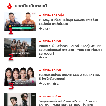
ยอดนิยมในตอนนี้
#
ข่าวเพลงลูกทุ่ง
11 เพลง มนต์แคน แก่นคูน เพลงฮิต 100 ล้าน
และอัลบั้ม มาเด้อฝันเอย
1
37.8K
#
ข่าวเพลงไทย
miniREX ที่แปลว่าอิสระ! เดบิวต์ “S(ee)LAY” เพ
ลงเดบิวต์สายไฟท์ จาก Self-Produced ทีป็อปวง
2
แรกของยุค!
40
#
ข่าวเพลงไทย
อัปเดทความน่ารัก BNK48 Gen 2 รุ่นนี้ เก่ง และ
ดี โปรไฟล์เด่นทุกคน!
3
39.5K
1
#
ข่าวเพลงไทย
"เหตุผลของคำว่ารัก" ซิงเกิลใหม่จาก "ว่าน ธนก
ฤต" ชวน "MARCKRIS OF BUS" ร่วมแจม