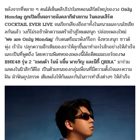
หลังจากที่หลาย ๆ คนได้เห็นคลิปโปรโมทคอนเสิร์ตใหญ่ของวง
Only
Monday ถูกเปิดขึ้นจอราชมังคลากีฬาสถาน ในคอนเสิร์ต
COCKTAIL EVER LIVE
จนเรียกเสียงฮือฮาทั้งในสนามและบนโซเชีย
ลกันแล้ว วงก็ไม่รอช้าพักความเศร้าเข้าสู่โหมดสนุก ปล่อยเพลงใหม่
'We are Only Monday
' กับดนตรีแนวพังก์ร็อก จังหวะสนุก ซาวด์
พุ่ง เร้าใจ ปลุกความฮึกเหิมของเราให้ลุกขึ้นมาทำอะไรสักอย่างให้สำเร็จ
และเป็นที่พูดถึง โดยความพิเศษของเพลงนี้ได้อดีตเมมเบอร์ของ
วง
BNK48 รุ่น 2 "แพนด้า ไนน์ ขมิ้น พาขวัญ และนิกี้ QRRA"
มาร่วม
แสดงในมิวสิกวิดีโอ เป็นตัวแทนของกลุ่มเพื่อนที่มีความตั้งใจและความ
ฝัน ฝ่าฟันอุปสรรค เติมพลังให้กันและกันในการทำสิ่งต่างๆ ให้สำเร็จ