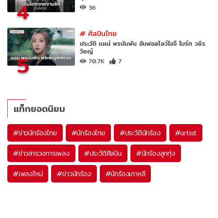
4
36
#
ศิลปินไทย
ประวัติ เนเน่ พรนับพัน อันฟอลโลว์ไอจี ไบร์ท วชิร
วิชญ์
5
70.7K
7
แท็กยอดนิยม
#
ข่าวนักร้องไทย
#
นักร้องไทย
#
ประวัตินักร้อง
#
artist
#
ข่าวสารวงการเพลง
#
ประวัติศิลปิน
#
นักร้องลูกทุ่ง
#
เพลงใหม่
#
ข่าวนักร้อง
#
นักร้องเกาหลี