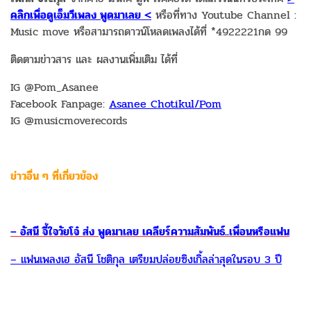
คลิกเพื่อดูเอ็มวีเพลง พูดมาเลย <
หรือที่ทาง Youtube Channel :
Music move หรือสามารถดาวน์โหลดเพลงได้ที่ *4922221กด 99
ติดตามข่าวสาร และ ผลงานเพิ่มเติม ได้ที่
IG @Pom_Asanee
Facebook Fanpage:
Asanee Chotikul/Pom
IG @musicmoverecords
ข่าวอื่น ๆ ที่เกี่ยวข้อง
– อัสนี จี้ใจวัยโจ๋ ส่ง พูดมาเลย เคลียร์ความสัมพันธ์..เพื่อนหรือแฟน
– แฟนเพลงเฮ อัสนี โชติกุล เตรียมปล่อยซิงเกิ้ลล่าสุดในรอบ 3 ปี