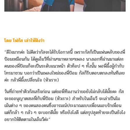
โดย โฟกัส เล่าให้ฟังว่า
“ดีใจมากค่ะ ไม่คิดว่ากัสจะได้รับโอกาสนี้ เพราะกัสก็เป็นแฟนคลับของพี่
ป้อมเหมือนกัน ได้ดูเอ็มวีที่ผ่านๆมาหลายๆเพลง นางเอกที่ผ่านมาแต่ละ
คนของพี่ป้อมก็จะเป็นระดับแนวหน้า ตัวท็อป ๆ ทั้งนั้น พอพี่ผึ้งผู้กำกับ
โทรมาชวน บอกว่าเป็นเพลงใหม่ของพี่ป้อม กัสก็รีบตอบตกลงทันทีเลย
ค่ะ กลัวพี่ผึ้งเปลี่ยนใจ (หัวเราะ)
วันที่ถ่ายทำคิวกัสเสร็จก่อน แต่ขอพี่ทีมงานว่าขอยังไม่กลับได้มั้ยคะ กัส
จะขออนุญาตเซลฟี่กับพี่ป้อม (หัวเราะ) สำหรับในเอ็มวี จะเล่าเป็นโม
เม้นต่าง ๆ ของคนสองคนซึ่งอารมณ์ประมาณแบบเพื่อนแอบรักเพื่อน
แต่ก็กล้า ๆ กลัว ๆ จะบอกดีมั้ย หรือยังไงดี แต่สรุปสุดท้ายจะเป็นยังไง
อยากให้ติดตามในเอ็มวีค่ะ”