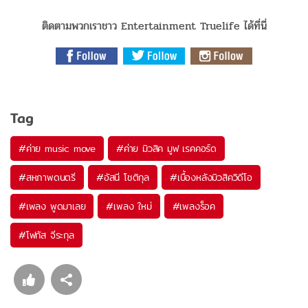
ติดตามพวกเราชาว Entertainment Truelife ได้ที่นี่
Tag
#
ค่าย music move
#
ค่าย มิวสิค มูฟ เรคคอร์ด
#
สหภาพดนตรี
#
อัสนี โชติกุล
#
เบื้องหลังมิวสิควิดีโอ
#
เพลง พูดมาเลย
#
เพลง ใหม่
#
เพลงร็อค
#
โฟกัส จีระกุล