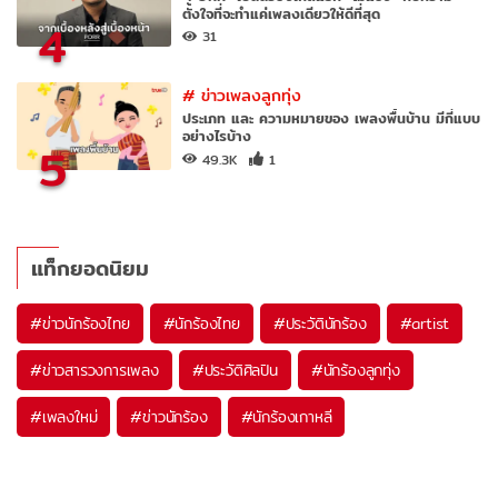
ตั้งใจที่จะทำแค่เพลงเดียวให้ดีที่สุด
4
31
#
ข่าวเพลงลูกทุ่ง
ประเภท และ ความหมายของ เพลงพื้นบ้าน มีกี่แบบ
อย่างไรบ้าง
5
49.3K
1
แท็กยอดนิยม
#
ข่าวนักร้องไทย
#
นักร้องไทย
#
ประวัตินักร้อง
#
artist
#
ข่าวสารวงการเพลง
#
ประวัติศิลปิน
#
นักร้องลูกทุ่ง
#
เพลงใหม่
#
ข่าวนักร้อง
#
นักร้องเกาหลี