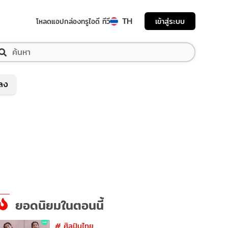
TH
เข้าสู่ระบบ
โหลดแอป
กล่องทรูไอดี ทีวี
พลง
ยอดนิยมในตอนนี้
#
ศิลปินไทย