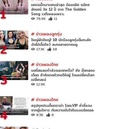
เพชรเม็ดงามคนล่าสุด น้องอลิศ ธนัชศ
1
ลักษณ์ วัย 12 ปี จาก The Golden
Song เวทีเพลงเพราะ
76.9K
11
#
ข่าวเพลงลูกทุ่ง
ใหญ่ฟัดใหญ่! 10 นักร้องลูกทุ่งอึ๋มทะลัก
2
งัดไม้เด็ดโชว์ สะกดสายตาคนดู
17.3K
10
#
ข่าวเพลงไทย
บอดี้สแลมกำลังจะแตกหรือ? ชัช มือกลอง
3
เดือด ถ้าคิดกดหัวกดให้อยู่ โดนเปลี่ยนโลก
เปลี่ยนแน่
12.9K
#
ข่าวเพลงไทย
สรุปทุกประเด็นดราม่า โอตะVIP คำชี้แจง
4
จากผู้บริหาร กับความมั่นใจในระบบไอดอล
8.5K
6