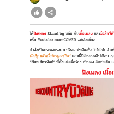
ได้
ฟังเพลง
Stand by หล่อ
กับ
เนื้อเพลง
และ
มิวสิควีด
หรือ Youtube คนแห่COVER แน่นโซเชียล
กำลังเป็นกระแสแรงมากๆในแอปพลิเคชั่น TikTok สำห
ยังมีรู แล้วเมื่อไหร่ยูจะมีใจ”
ตอนนี้มีจำนวนคลิปเกือบ 5,0
“ก๊อท จักรพันธ์”
ที่ทั้งแต่งเนื้อร้อง ทำนอง คิดท่าเต้น
ฟังเพลง เนื้