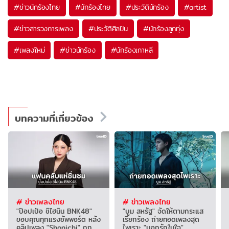
#
ข่าวนักร้องไทย
#
นักร้องไทย
#
ประวัตินักร้อง
#
artist
#
ข่าวสารวงการเพลง
#
ประวัติศิลปิน
#
นักร้องลูกทุ่ง
#
เพลงใหม่
#
ข่าวนักร้อง
#
นักร้องเกาหลี
บทความที่เกี่ยวข้อง
# ข่าวเพลงไทย
# ข่าวเพลงไทย
"ป๊อปเป้อ ชิไฮนิน BNK48"
"บูม สหรัฐ" จัดให้ตามกระแส
ขอบคุณทุกแรงซัพพอร์ต หลัง
เรียกร้อง ถ่ายทอดเพลงสุด
คลิปเพลง "Shonichi" ถูก
ไพเราะ "บอกรักในใจ"