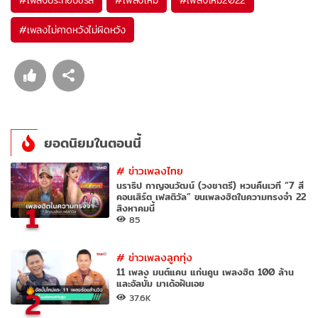
#
เพลงไม่คาดหวังไม่ผิดหวัง
ยอดนิยมในตอนนี้
#
ข่าวเพลงไทย
นราธิป กาญจนวัฒน์ (วงชาตรี) หวนคืนเวที “7 สี
คอนเสิร์ต เฟสติวัล” ขนเพลงฮิตในความทรงจำ 22
1
สิงหาคมนี้
85
#
ข่าวเพลงลูกทุ่ง
11 เพลง มนต์แคน แก่นคูน เพลงฮิต 100 ล้าน
และอัลบั้ม มาเด้อฝันเอย
2
37.6K