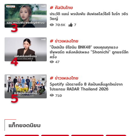
#
ศิลปินไทย
ประวัติ เนเน่ พรนับพัน อันฟอลโลว์ไอจี ไบร์ท วชิร
วิชญ์
3
70.6K
7
#
ข่าวเพลงไทย
"ป๊อปเป้อ ชิไฮนิน BNK48" ขอบคุณทุกแรง
ซัพพอร์ต หลังคลิปเพลง "Shonichi" ถูกแชร์อีก
4
ครั้ง
47
#
ข่าวเพลงไทย
Spotify เปิดรายชื่อ 8 ศิลปินคลื่นลูกใหม่จาก
โปรแกรม RADAR Thailand 2026
5
710
แท็กยอดนิยม