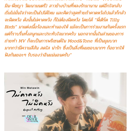
มิน-พีชญา วัฒนามนตรี) สาวข้างบ้านที่หลงรักมานาน แต่อีกใจกลับ
เริ่มไม่มั่นใจว่าจะเป็นไปได้ไหม และคิดว่าสุดท้ายถ้าคาดหวังไปแล้วก็กลัว
จะผิดหวัง ดังนั้นไม่คาดหวัง ก็ไม่ต้องผิดหวัง โดยได้ “พี่เติร์ด Tilly
Birds” มาแต่งเนื้อร้องและทำนองให้ แม้จะเป็นการร่วมงานกันครั้งแรก
แต่ก็ราบรื่นทั้งสนุกและประทับใจมากครับ นอกจากนั้นในส่วนของการ
ถ่ายทำ MV ก็จะเป็นการพรีเซนต์ใน Mood&Tone ที่เป็นมุมบวก
มากกว่ามีความสีสัน สดใส น่ารัก ซึ่งเป็นสิ่งที่ผมชอบมากๆ ก็อยากให้
ฟังกันเยอะๆ รับรองว่าอินแน่นอนครับ”