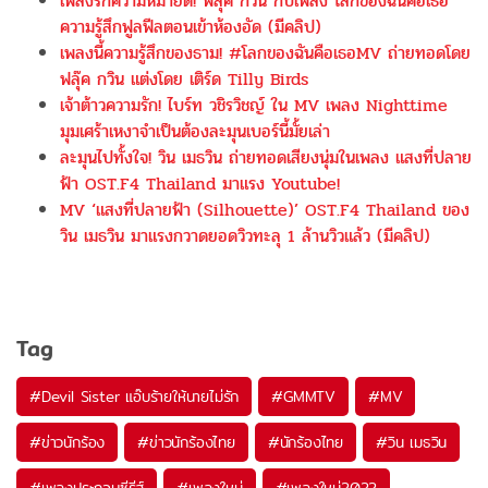
เพลงรักความหมายดี! ฟลุ๊ค กวิน กับเพลง โลกของฉันคือเธอ
ความรู้สึกฟูลฟีลตอนเข้าห้องอัด (มีคลิป)
เพลงนี้ความรู้สึกของธาม! #โลกของฉันคือเธอMV ถ่ายทอดโดย
ฟลุ๊ค กวิน แต่งโดย เติร์ด Tilly Birds
เจ้าต้าวความรัก! ไบร์ท วชิรวิชญ์ ใน MV เพลง Nighttime
มุมเศร้าเหงาจำเป็นต้องละมุนเบอร์นี้มั้ยเล่า
ละมุนไปทั้งใจ! วิน เมธวิน ถ่ายทอดเสียงนุ่มในเพลง แสงที่ปลาย
ฟ้า OST.F4 Thailand มาแรง Youtube!
MV ‘แสงที่ปลายฟ้า (Silhouette)’ OST.F4 Thailand ของ
วิน เมธวิน มาแรงกวาดยอดวิวทะลุ 1 ล้านวิวแล้ว (มีคลิป)
Tag
#
Devil Sister แอ๊บร้ายให้นายไม่รัก
#
GMMTV
#
MV
#
ข่าวนักร้อง
#
ข่าวนักร้องไทย
#
นักร้องไทย
#
วิน เมธวิน
#
เพลงประกอบซีรีส์
#
เพลงใหม่
#
เพลงใหม่2022