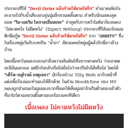
ประกอบซีรีส์
“Devil Sister แอ๊บร้ายให้นายไม่รัก”
ทำเอาคนฟังใจ
ละลายไปกับน้ำเสียงอบอุ่นนุ่มลึกชวนเคลิ้มตาม สำหรับนักแสดงสุด
ฮอต
“วิน-เมธวิน โอภาสเอี่ยมขจร”
ล่าสุดกับการคว้าไมค์มาร้องเพลง
“ไม่คาดหวัง ไม่ผิดหวัง” (Expect Nothing) ประกอบซีรีส์แนวโรแมน
ติกฟีลกู๊ด
“Devil Sister แอ๊บร้ายให้นายไม่รัก”
จาก “
GMMTV”
ซึ่ง
ในเรื่องหนุ่มวินรับบทเป็น “น้ำชา” สัตวแพทย์หนุ่มผู้คลั่งรักพี่สาวข้าง
บ้าน
โดยเนื้อหาในเพลงบอกเล่าถึงความสัมพันธ์ที่อยากคาดหวัง ว่าอนาคต
จะมีฉันและเธอ แต่อีกใจกลับเริ่มไม่มั่นใจว่าจะเป็นไปได้หรือไม่ โดยได้
“เติร์ด-อนุโรจน์ เกตุเลขา”
นักร้องนำวง Tilly Birds มารับหน้าที่
แต่งเนื้อร้องและทำนองให้อีกด้วย ในส่วน Mood&Tone ของ MV
เพลงถูกนำเสนอในมุมมองบวกที่เผยให้เห็นมุมน่ารักเกินต้านของเจ้าตัว
ที่มาโชว์ดาเมจชวนยิ้มตามเบอร์แรงเลยทีเดียว
เนื้อเพลง ไม่คาดหวังไม่ผิดหวัง