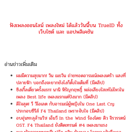
ฟังเพลงออนไลน์ เพลงใหม่ ได้แล้ววันนี้บน TrueID ทั้ง
เว็บไซต์ และ แอปพลิเคชัน
อ่านข่าวเพิ่มเติม
ผมมีความสุขมาก! วิน เมธวิน ถ่ายทอดอารมณ์เพลงเศร้า แสงที่
ปลายฟ้า บอกถึงจะยากยังไงก็ตั้งใจเต็มที่ (มีคลิป)
ซิงเกิ้ลเดี่ยวครั้งแรก! นานิ หิรัญกฤษฎิ์ หล่อเสียงใสเท่ไม่ไหวใน
เพลง Best life เพลงแรกแต่ปังมาก (มีคลิป)
ดีใจสุด! วี วิโอเลต กับอารมณ์ผู้หญิงใน One Last Cry
ประกอบซีรีส์ F4 Thailand เพราะจับใจ (มีคลิป)
อบอุ่นทะลุล้านวิว! เอ็มวี In the Wind ร้องโดย ดิว จิรวรรตน์
OST. F4 Thailand ยังติดเทรนด์ #4 เพลงมาแรง