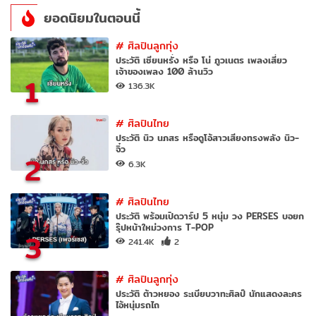
ยอดนิยมในตอนนี้
#
ศิลปินลูกทุ่ง
ประวัติ เซียนหรั่ง หรือ โน่ ภูวเนตร เพลงเสี่ยว
เจ้าของเพลง 100 ล้านวิว
1
136.3K
#
ศิลปินไทย
ประวัติ นิว นภสร หรือดูโอ้สาวเสียงทรงพลัง นิว-
จิ๋ว
2
6.3K
#
ศิลปินไทย
ประวัติ พร้อมเปิดวาร์ป 5 หนุ่ม วง PERSES บอยก
รุ๊ปหน้าใหม่วงการ T-POP
3
241.4K
2
#
ศิลปินลูกทุ่ง
ประวัติ ต้าวหยอง ระเบียบวาทะศิลป์ นักแสดงละคร
ไอ้หนุ่มรถไถ