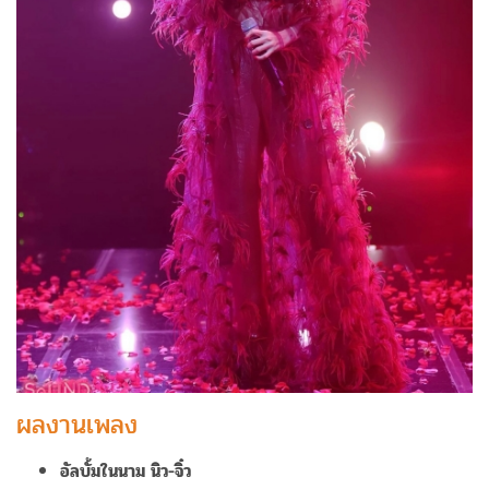
ผลงานเพลง
อัลบั้มในนาม นิว-จิ๋ว