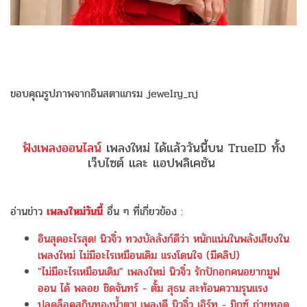
ขอบคุณรูปภาพจากอินสตาแกรม jewelry_nj
ฟังเพลงออนไลน์
เพลงใหม่ ได้แล้ววันนี้บน TrueID ทั้ง
เว็บไซต์ และ แอปพลิเคชัน
อ่านข่าว
เพลงใหม่วันนี้
อื่น ๆ ที่เกี่ยวข้อง :
อินสุดอะไรสุด! นิวจิ๋ว ทวงบัลลังก์ดีว่า หนักแน่นในพลังเสียงใน
เพลงใหม่ ไม่มีอะไรเหมือนเดิม แรงโดนใจ (มีคลิป)
"ไม่มีอะไรเหมือนเดิม" เพลงใหม่ นิวจิ๋ว รักปักอกคนอยากมูฟ
ออน ได้ พลอย ชิดจันทร์ - ตั้ม สุธน สะท้อนความรุนแรง
ปลดล็อคสกินทองน้ำตา! เพลงดี นิวจิ๋ว เอิร์ท - มิกซ์ ถ่ายทอด