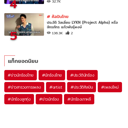
4
32.7K
#
ศิลปินไทย
ประวัติ วิลเลี่ยม LYKN (Project Alpha) หรือ
จักรภัทร แก้วพันธุ์พงษ์
5
136.3K
2
แท็กยอดนิยม
#
ข่าวนักร้องไทย
#
นักร้องไทย
#
ประวัตินักร้อง
#
ข่าวสารวงการเพลง
#
artist
#
ประวัติศิลปิน
#
เพลงใหม่
#
นักร้องลูกทุ่ง
#
ข่าวนักร้อง
#
นักร้องเกาหลี