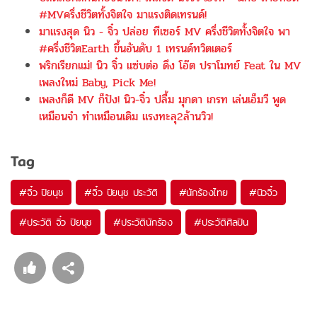
#MVครึ่งชีวิตทั้งจิตใจ มาแรงติดเทรนด์!
มาแรงสุด นิว - จิ๋ว ปล่อย ทีเซอร์ MV ครึ่งชีวิตทั้งจิตใจ​ พา
#ครึ่งชีวิตEarth ขึ้นอันดับ 1 เทรนด์ทวิตเตอร์
พริกเรียกแม่! นิว จิ๋ว แซ่บต่อ ดึง โอ๊ต ปราโมทย์ Feat ใน MV
เพลงใหม่ Baby, Pick Me!
เพลงก็ดี MV ก็ปัง! นิว-จิ๋ว ปลื้ม มุกดา เกรท เล่นเอ็มวี พูด
เหมือนจำ ทำเหมือนเดิม แรงทะลุ2ล้านวิว!
Tag
#
จิ๋ว ปิยนุช
#
จิ๋ว ปิยนุช ประวัติ
#
นักร้องไทย
#
นิวจิ๋ว
#
ประวัติ จิ๋ว ปิยนุช
#
ประวัตินักร้อง
#
ประวัติศิลปิน