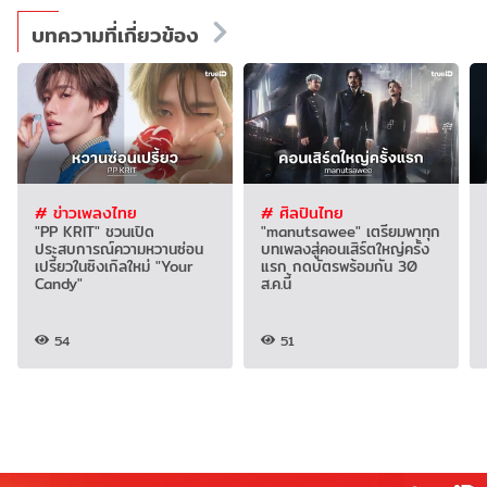
บทความที่เกี่ยวข้อง
# ข่าวเพลงไทย
# ศิลปินไทย
"PP KRIT" ชวนเปิด
"manutsawee" เตรียมพาทุก
ประสบการณ์ความหวานซ่อน
บทเพลงสู่คอนเสิร์ตใหญ่ครั้ง
เปรี้ยวในซิงเกิลใหม่ "Your
แรก กดบัตรพร้อมกัน 30
Candy"
ส.ค.นี้
54
51