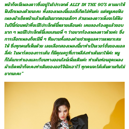
หน้าก็จะมีเพลงดาวซึ่งอยู่ในโปรเจกต์ ALLY IN THE 90'S ตามมาให้
ฟังอีกเพลงด้วยนะคะ ทั้งสองเพลงนี้แอลลี่เกิดไม่ทันค่ะ แต่หนูเคยฟัง
เพลงผ้าเช็ดหน้าแล้วเต้นมันมากตอนเด็กๆ ส่วนเพลงดาวเพิ่งจะได้ฟัง
ในปีนี้ก่อนหน้าที่จะมีโปรเจ็กต์นี้หลายเดือนค่ะ เคยลองร้องดูแล้วชอบ
มาก ๆ พอมีโปรเจ็กต์นี้เลยเสนอพี่ ๆ ว่าอยากร้องเพลงดาวด้วยค่ะ ซึ่ง
การเลือกเพลงก็จะมีพี่ ๆ ทีมงานทั้งสองค่ายช่วยดูแลความเหมาะสม
ให้ ซึ่งทุกคนก็เห็นด้วย เลยเลือกสองเพลงนี้มาทำเป็นเวอร์ชั่นของแอล
ลี่ค่ะ ในพาร์ตของการเต้น ก็มีคุณครูที่เกาหลีส่งท่าเต้นมาให้ค่ะ หนู
ก็ได้แกะท่าเองและเรียนทางออนไลน์เพิ่มเติมค่ะ ท่าเต้นท่อนฮุคเพลง
ผ้าเช็ดหน้าก็จะคงท่าเดิมของออริจินัลเอาไว้ ทุกคนจะได้เต้นตามกันไม่
ยากนะคะ"