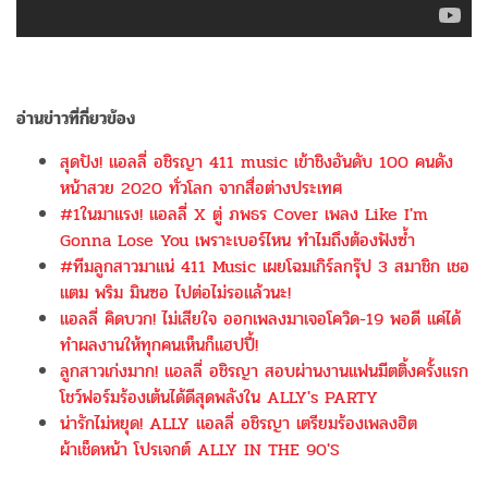
อ่านข่าวที่กี่ยวข้อง
สุดปัง! แอลลี่ อชิรญา 411 music เข้าชิงอันดับ 100 คนดัง
หน้าสวย 2020 ทั่วโลก จากสื่อต่างประเทศ
#1ในมาแรง! แอลลี่ X ตู่ ภพธร Cover เพลง Like I'm
Gonna Lose You เพราะเบอร์ไหน ทำไมถึงต้องฟังซ้ำ
#ทีมลูกสาวมาแน่ 411 Music เผยโฉมเกิร์ลกรุ๊ป 3 สมาชิก เชอ
แตม พริม มินซอ ไปต่อไม่รอแล้วนะ!
แอลลี่ คิดบวก! ไม่เสียใจ ออกเพลงมาเจอโควิด-19 พอดี แค่ได้
ทำผลงานให้ทุกคนเห็นก็แฮปปี้!
ลูกสาวเก่งมาก! แอลลี่ อชิรญา สอบผ่านงานแฟนมีตติ้งครั้งแรก
โชว์ฟอร์มร้องเต้นได้ดีสุดพลังใน ALLY's PARTY
น่ารักไม่หยุด! ALLY แอลลี่ อชิรญา เตรียมร้องเพลงฮิต
ผ้าเช็ดหน้า โปรเจกต์ ALLY IN THE 90'S