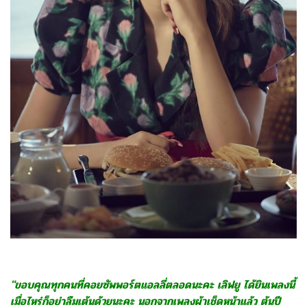
"ขอบคุณทุกคนที่คอยซัพพอร์ตแอลลี่ตลอดนะคะ เลิฟยู ได้ยินเพลงนี้
เมื่อไหร่ก็อย่าลืมเต้นด้วยนะคะ นอกจากเพลงผ้าเช็ดหน้าแล้ว ต้นปี