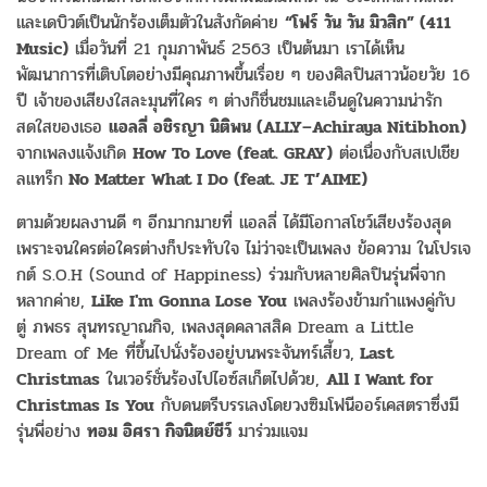
และเดบิวต์เป็นนักร้องเต็มตัวในสังกัดค่าย
“โฟร์ วัน วัน มิวสิก” (411
Music)
เมื่อวันที่ 21 กุมภาพันธ์ 2563 เป็นต้นมา เราได้เห็น
พัฒนาการที่เติบโตอย่างมีคุณภาพขึ้นเรื่อย ๆ ของศิลปินสาวน้อยวัย 16
ปี เจ้าของเสียงใสละมุนที่ใคร ๆ ต่างก็ชื่นชมและเอ็นดูในความน่ารัก
สดใสของเธอ
แอลลี่ อชิรญา นิติพน (ALLY–Achiraya Nitibhon)
จากเพลงแจ้งเกิด
How To Love (feat. GRAY)
ต่อเนื่องกับสเปเชีย
ลแทร็ก
No Matter What I Do (feat. JE T’AIME)
ตามด้วยผลงานดี ๆ อีกมากมายที่ แอลลี่ ได้มีโอกาสโชว์เสียงร้องสุด
เพราะจนใครต่อใครต่างก็ประทับใจ ไม่ว่าจะเป็นเพลง ข้อความ ในโปรเจ
กต์ S.O.H (Sound of Happiness) ร่วมกับหลายศิลปินรุ่นพี่จาก
หลากค่าย,
Like I'm Gonna Lose You
เพลงร้องข้ามกำแพงคู่กับ
ตู่ ภพธร สุนทรญาณกิจ, เพลงสุดคลาสสิค Dream a Little
Dream of Me ที่ขึ้นไปนั่งร้องอยู่บนพระจันทร์เสี้ยว,
Last
Christmas
ในเวอร์ชั่นร้องไปไอซ์สเก็ตไปด้วย,
All I Want for
Christmas Is You
กับดนตรีบรรเลงโดยวงซิมโฟนีออร์เคสตราซึ่งมี
รุ่นพี่อย่าง
ทอม อิศรา กิจนิตย์ชีว์
มาร่วมแจม