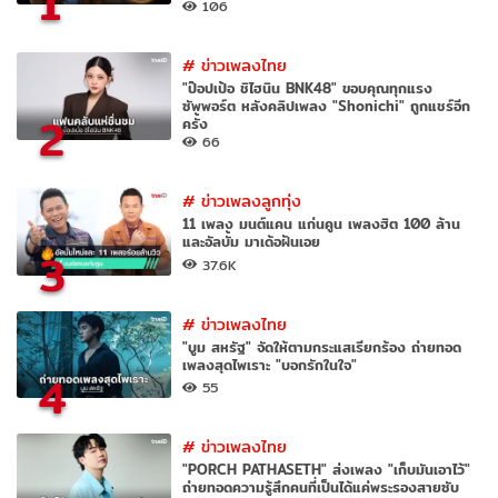
1
106
#
ข่าวเพลงไทย
"ป๊อปเป้อ ชิไฮนิน BNK48" ขอบคุณทุกแรง
ซัพพอร์ต หลังคลิปเพลง "Shonichi" ถูกแชร์อีก
2
ครั้ง
66
#
ข่าวเพลงลูกทุ่ง
11 เพลง มนต์แคน แก่นคูน เพลงฮิต 100 ล้าน
และอัลบั้ม มาเด้อฝันเอย
3
37.6K
#
ข่าวเพลงไทย
"บูม สหรัฐ" จัดให้ตามกระแสเรียกร้อง ถ่ายทอด
เพลงสุดไพเราะ "บอกรักในใจ"
4
55
#
ข่าวเพลงไทย
"PORCH PATHASETH" ส่งเพลง "เก็บมันเอาไว้"
ถ่ายทอดความรู้สึกคนที่เป็นได้แค่พระรองสายซับ