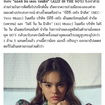
พิเศษ
“แอลลี่ อิน เดอะ ไนน์ตี้ส์” (ALLY IN THE 90'S)
ซึ่งเจ้าตัวมี
ส่วนร่วมในการคิดชื่อโปรเจ็กต์นั้น เกิดจากความร่วมมือของสองค่าย
เพลงต่างประสบการณ์-ต่างขั้วดนตรีอย่าง “บีอีซี–เทโร มิวสิค” (BEC-
Tero Music) ในเครือ บริษัท บีอีซี–เทโร เอ็นเตอร์เทนเม้นท์ จำกัด
(มหาชน) และ “โฟร์ วัน วัน มิวสิก” (411 Music) ในเครือ บริษัท โฟร์
วัน วัน เอ็นเตอร์เทนเม้นท์ จำกัด ในการนำเพลงสุดฮิตในตำนานไอดอล
ยุค 90’S กลับมาโบกสะบัดอีกครั้งจนล่าสุดยอดวิวบนยูทูบทะลุไปกว่า
1 ล้าน 5 แสนครั้งแล้ว งานนี้สาวน้อย แอลลี่–อชิรญา ออกมาอัปเดตส
ตอรี่ในอินสตาแกรมส่วนตัวว่า