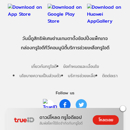
วันนี้
ดู
สิทธิพิเศษ
อ่าน
เกม
ตาตั้ง
ช้อปปิ้ง
แพ็กเกจ
กล่องทรูไอดีทีวี
คอมมูนิตี้
บริการช่วยเหลือทรูไอดี
เกี่ยวกับทรูไอดี
ข้อกำหนดและเงื่อนไข
นโยบายความเป็นส่วนตัว
บริการช่วยเหลือ
ติดต่อเรา
Follow us
ดาวน์โหลด ทรูไอดีแอป
Copyright © True Digital Group Company Limited.
โหลดเลย
All rights reserved
สัมผัสโลกไร้ขีดจำกัดกับทรูไอดี