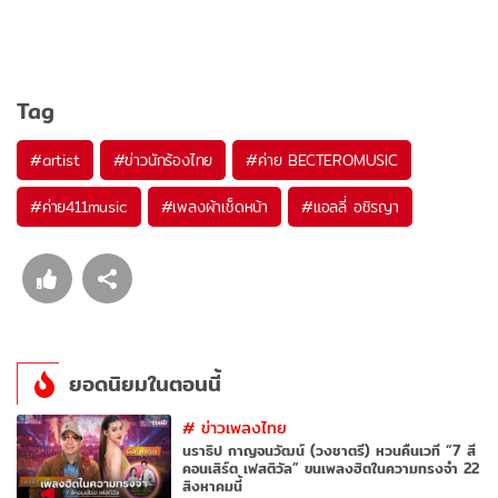
Tag
#
artist
#
ข่าวนักร้องไทย
#
ค่าย BECTEROMUSIC
#
ค่าย411music
#
เพลงผ้าเช็ดหน้า
#
แอลลี่ อชิรญา
ยอดนิยมในตอนนี้
#
ข่าวเพลงไทย
นราธิป กาญจนวัฒน์ (วงชาตรี) หวนคืนเวที “7 สี
คอนเสิร์ต เฟสติวัล” ขนเพลงฮิตในความทรงจำ 22
สิงหาคมนี้