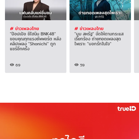
# ข่าวเพลงไทย
# ข่าวเพลงไทย
"ป๊อปเป้อ ชิไฮนิน BNK48"
"บูม สหรัฐ" จัดให้ตามกระแส
ขอบคุณทุกแรงซัพพอร์ต หลัง
เรียกร้อง ถ่ายทอดเพลงสุด
คลิปเพลง "Shonichi" ถูก
ไพเราะ "บอกรักในใจ"
แชร์อีกครั้ง
69
59