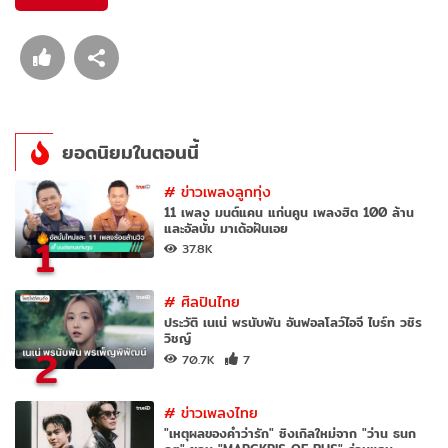
ยอดนิยมในตอนนี้
#
ข่าวเพลงลูกทุ่ง
11 เพลง มนต์แคน แก่นคูน เพลงฮิต 100 ล้าน
และอัลบั้ม มาเด้อฝันเอย
1
37.8K
#
ศิลปินไทย
ประวัติ เนเน่ พรนับพัน อันฟอลโลว์ไอจี ไบร์ท วชิร
วิชญ์
2
70.7K
7
#
ข่าวเพลงไทย
"เหตุผลของคำว่ารัก" ซิงเกิลใหม่จาก "ว่าน ธนก