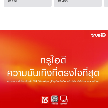
126
485