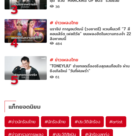
ฤต" ชวน "MARCKRIS OF BUS" ร่วมแจม
3
36
#
ข่าวเพลงไทย
นราธิป กาญจนวัฒน์ (วงชาตรี) หวนคืนเวที “7 สี
คอนเสิร์ต เฟสติวัล” ขนเพลงฮิตในความทรงจำ 22
4
สิงหาคมนี้
484
#
ข่าวเพลงไทย
"TONEYLIU" ถ่ายทอดเรื่องจริงสุดสะเทือนใจ ผ่าน
ซิงเกิลใหม่ "วันที่ฝนพรำ"
5
61
แท็กยอดนิยม
#
ข่าวนักร้องไทย
#
นักร้องไทย
#
ประวัตินักร้อง
#
artist
#
ข่าวสารวงการเพลง
#
ประวัติศิลปิน
#
นักร้องลูกทุ่ง