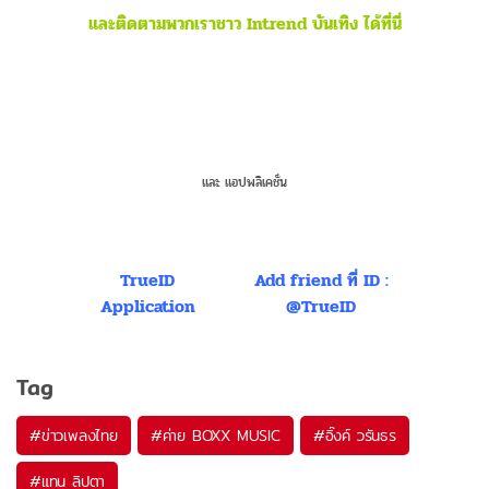
และติดตามพวกเราชาว Intrend บันเทิง ได้ที่นี่
และ แอปพลิเคชั่น
TrueID
Add friend ที่ ID :
Application
@TrueID
Tag
#
ข่าวเพลงไทย
#
ค่าย BOXX MUSIC
#
อิ๊งค์ วรันธร
#
แทน ลิปตา