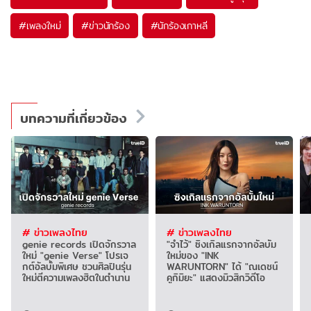
#
เพลงใหม่
#
ข่าวนักร้อง
#
นักร้องเกาหลี
บทความที่เกี่ยวข้อง
# ข่าวเพลงไทย
# ข่าวเพลงไทย
genie records เปิดจักรวาล
"จำไว้" ซิงเกิลแรกจากอัลบั้ม
ใหม่ "genie Verse" โปรเจ
ใหม่ของ "INK
กต์อัลบั้มพิเศษ ชวนศิลปินรุ่น
WARUNTORN" ได้ "ณเดชน์
ใหม่ตีความเพลงฮิตในตำนาน
คูกิมิยะ" แสดงมิวสิกวิดีโอ