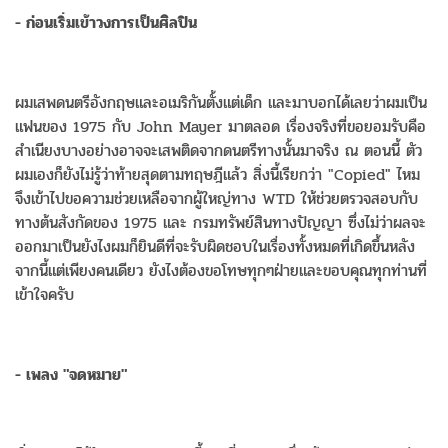
- ก่อนเริ่มเข้าวงการเป็นศิลปิน
ผมเสพดนตรีอังกฤษและอเมริกันตั้งแต่เด็ก และมาบอกได้เลยว่าผมเป็น
แฟนของ 1975 กับ John Mayer มาตลอด เรื่องจริงที่ขอยอมรับคือ
สำเนียงบางอย่างอาจจะเสพติดจากดนตรีทางนั้นมาจริง ณ ตอนนี้ ตัว
ผมเองก็ยังไม่รู้ว่าท้ายสุดตามทฤษฎีแล้ว สิ่งนี้เรียกว่า "Copied" ไหม
จึงเข้าไปขอความช่วยเหลือจากผู้ใหญ่ทาง WTD ให้ช่วยตรวจสอบกับ
ทางต้นสังกัดของ 1975 และ กรมทรัพย์สินทางปัญญา ซึ่งไม่ว่าผลจะ
ออกมาเป็นยังไงผมก็ยินดีที่จะรับผิดชอบในเรื่องทั้งหมดที่เกิดขึ้นหลัง
จากนี้แต่เพียงคนเดียว ยังไงต้องขอโทษทุกๆฝ่ายและขอบคุณทุกท่านที่
เข้าใจครับ
- เพลง "จดหมาย"