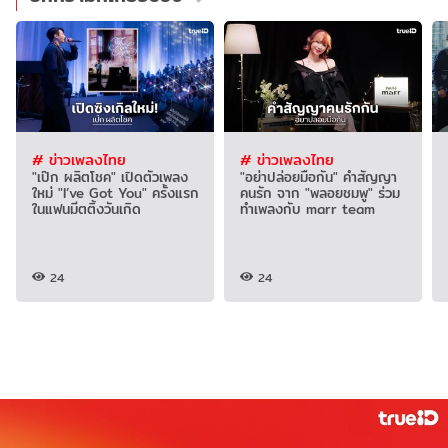
# ข่าวเพลงไทย
# ข่าวเพลงไทย
"เป๊ก ผลิตโชค" เปิดตัวเพลง
"อย่าปล่อยมือกัน" คำสัญญา
ใหม่ "I’ve Got You" ครั้งแรก
คนรัก จาก "พลอยชมพู" ร่วม
ในแฟนมีตติ้งวันเกิด
ทำเพลงกับ marr team
24
24