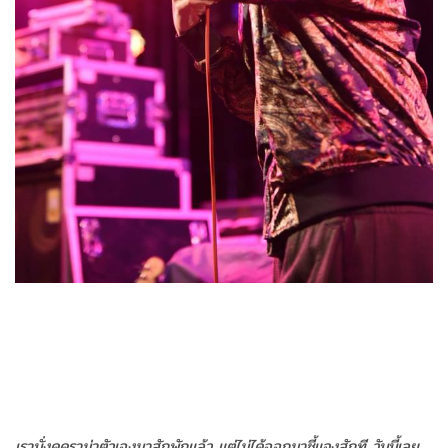
เรานั่งดูดราม่าตัวเองมาสักพักแล้ว แต่ไม่ได้ออกมาชี้แจงสักที วันนี้เลย