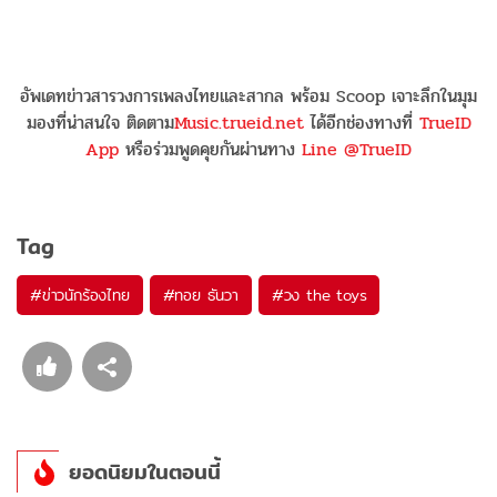
อัพเดทข่าวสารวงการเพลงไทยและสากล พร้อม Scoop เจาะลึกในมุม
มองที่น่าสนใจ ติดตาม
Music.trueid.net
ได้อีกช่องทางที่
TrueID
App
หรือร่วมพูดคุยกันผ่านทาง
Line @TrueID
Tag
#
ข่าวนักร้องไทย
#
ทอย ธันวา
#
วง the toys
ยอดนิยมในตอนนี้