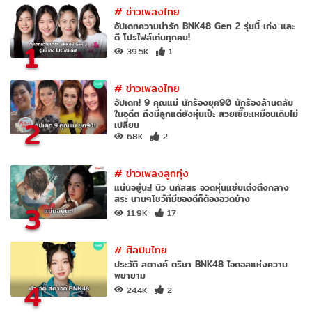
#
ข่าวเพลงไทย
อัปเดทความน่ารัก BNK48 Gen 2 รุ่นนี้ เก่ง และ
ดี โปรไฟล์เด่นทุกคน!
1
39.5K
1
#
ข่าวเพลงไทย
อัปเดท! 9 คุณแม่ นักร้องยุค90 นักร้องล้านตลับ
ในอดีต ถึงมีลูกแต่ยังหุ่นเป๊ะ สวยเซี๊ยะเหมือนเดิมไม่
2
เปลี่ยน
68K
2
#
ข่าวเพลงลูกทุ่ง
แน่นอยู่นะ! นิว นภัสสร อวดหุ่นแซ่บเต่งตึงกลาง
สระ นานๆโชว์ทีมีของดีก็ต้องอวดบ้าง
3
11.9K
17
#
ศิลปินไทย
ประวัติ สตางค์ ตริษา BNK48 ไอดอลแห่งความ
พยายาม
4
24.4K
2