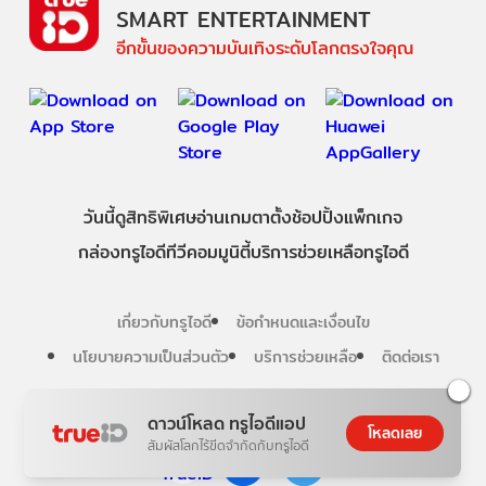
SMART ENTERTAINMENT
อีกขั้นของความบันเทิงระดับโลกตรงใจคุณ
วันนี้
ดู
สิทธิพิเศษ
อ่าน
เกม
ตาตั้ง
ช้อปปิ้ง
แพ็กเกจ
กล่องทรูไอดีทีวี
คอมมูนิตี้
บริการช่วยเหลือทรูไอดี
เกี่ยวกับทรูไอดี
ข้อกำหนดและเงื่อนไข
นโยบายความเป็นส่วนตัว
บริการช่วยเหลือ
ติดต่อเรา
Follow us
ดาวน์โหลด ทรูไอดีแอป
โหลดเลย
สัมผัสโลกไร้ขีดจำกัดกับทรูไอดี