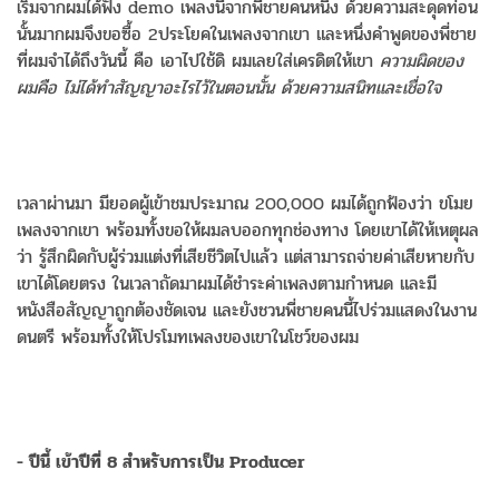
เริ่มจากผมได้ฟัง demo เพลงนี้จากพี่ชายคนหนึ่ง ด้วยความสะดุดท่อน
นั้นมากผมจึงขอซื้อ 2ประโยคในเพลงจากเขา และหนึ่งคำพูดของพี่ชาย
ที่ผมจำได้ถึงวันนี้ คือ เอาไปใช้ดิ ผมเลยใส่เครดิตให้เขา
ความผิดของ
ผมคือ ไม่ได้ทำสัญญาอะไรไว้ในตอนนั้น ด้วยความสนิทและเชื่อใจ
เวลาผ่านมา มียอดผู้เข้าชมประมาณ 200,000 ผมได้ถูกฟ้องว่า ขโมย
เพลงจากเขา พร้อมทั้งขอให้ผมลบออกทุกช่องทาง โดยเขาได้ให้เหตุผล
ว่า รู้สึกผิดกับผู้ร่วมแต่งที่เสียชีวิตไปแล้ว แต่สามารถจ่ายค่าเสียหายกับ
เขาได้โดยตรง ในเวลาถัดมาผมได้ชำระค่าเพลงตามกำหนด และมี
หนังสือสัญญาถูกต้องชัดเจน และยังชวนพี่ชายคนนี้ไปร่วมแสดงในงาน
ดนตรี พร้อมทั้งให้โปรโมทเพลงของเขาในโชว์ของผม
- ปีนี้ เข้าปีที่ 8 สำหรับการเป็น Producer