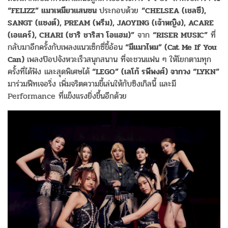
“FELIZZ” แมวเหมียวแสนซน
ประกอบด้วย
“CHELSEA (เชลซี),
SANGT (แซงต์), PREAM (พรีม), JAOYING (เจ้าหญิง), ACARE
(เอแคร์), CHARI (ชาริ ชาริสา โอแฮม)”
จาก
“RISER MUSIC”
ที่
กลับมาอีกครั้งกับเพลงแนวเซ็กซี่ขี้อ้อน
“มีแมวไหม” (Cat Me If You
Can)
เพลงป๊อปจังหวะเร็วสนุกสนาน ที่จะชวนแฟน ๆ ให้โยกตามทุก
ครั้งที่ได้ฟัง และสุดพิเศษได้
“LEGO” (เลโก้ รพีพงศ์) จากวง “LYKN”
มาร่วมฟีทเจอริ่ง เพิ่มจริตความขี้เล่นให้กับซิงเกิลนี้ และมี
Performance ที่แข็งแรงยิ่งขึ้นอีกด้วย