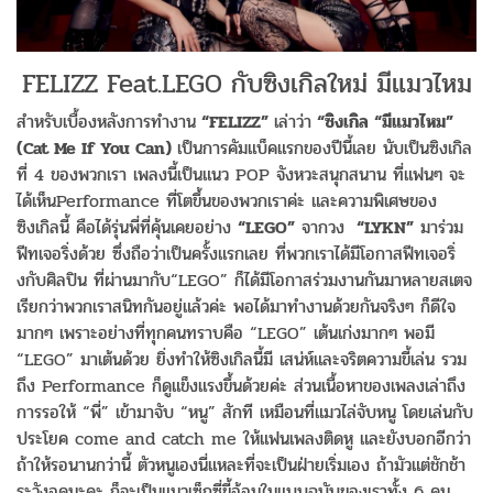
FELIZZ Feat.LEGO กับซิงเกิลใหม่ มีแมวไหม
สำหรับเบื้องหลังการทำงาน
“FELIZZ”
เล่าว่า
“ซิงเกิล “มีแมวไหม”
(Cat Me If You Can)
เป็นการคัมแบ็คแรกของปีนี้เลย นับเป็นซิงเกิล
ที่ 4 ของพวกเรา เพลงนี้เป็นแนว POP จังหวะสนุกสนาน ที่แฟนๆ จะ
ได้เห็นPerformance ที่โตขึ้นของพวกเราค่ะ และความพิเศษของ
ซิงเกิลนี้ คือได้รุ่นพี่ที่คุ้นเคยอย่าง
“LEGO”
จากวง
“LYKN”
มาร่วม
ฟีทเจอริ่งด้วย ซึ่งถือว่าเป็นครั้งแรกเลย ที่พวกเราได้มีโอกาสฟีทเจอริ่
งกับศิลปิน ที่ผ่านมากับ“LEGO” ก็ได้มีโอกาสร่วมงานกันมาหลายสเตจ
เรียกว่าพวกเราสนิทกันอยู่แล้วค่ะ พอได้มาทำงานด้วยกันจริงๆ ก็ดีใจ
มากๆ เพราะอย่างที่ทุกคนทราบคือ “LEGO” เต้นเก่งมากๆ พอมี
“LEGO” มาเต้นด้วย ยิ่งทำให้ซิงเกิลนี้มี เสน่ห์และจริตความขี้เล่น รวม
ถึง Performance ก็ดูแข็งแรงขึ้นด้วยค่ะ ส่วนเนื้อหาของเพลงเล่าถึง
การรอให้ “พี่” เข้ามาจับ “หนู” สักที เหมือนที่แมวไล่จับหนู โดยเล่นกับ
ประโยค come and catch me ให้แฟนเพลงติดหู และยังบอกอีกว่า
ถ้าให้รอนานกว่านี้ ตัวหนูเองนี่แหละที่จะเป็นฝ่ายเริ่มเอง ถ้ามัวแต่ชักช้า
ระวังอดนะคะ ก็จะเป็นแนวเซ็กซี่ขี้อ้อนในแบบฉบับของเราทั้ง 6 คน