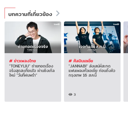
บทความที่เกี่ยวข้อง
# ข่าวเพลงไทย
# ศิลปินเอเชีย
"TONEYLIU" ถ่ายทอดเรื่อง
"JANNABI" ส่งเสน่ห์สะกด
จริงสุดสะเทือนใจ ผ่านซิงเกิล
แฟนเพลงทั่วเอเชีย ก่อนถึงคิว
ใหม่ "วันที่ฝนพรำ"
กรุงเทพ 16 ส.ค.นี้
3