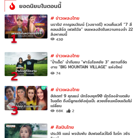
ยอดนิยมในตอนนี้
#
ข่าวเพลงไทย
นราธิป กาญจนวัฒน์ (วงชาตรี) หวนคืนเวที “7 สี
คอนเสิร์ต เฟสติวัล” ขนเพลงฮิตในความทรงจำ 22
1
สิงหาคมนี้
430
#
ข่าวเพลงไทย
"ป๋าเต็ด" นำทีมชม "ฟาร์มโชคชัย 3" สถานที่จัด
งาน "BIG MOUNTAIN VILLAGE" แห่งใหม่
2
74
#
ข่าวเพลงไทย
อัปเดท! 9 คุณแม่ นักร้องยุค90 นักร้องล้านตลับ
ในอดีต ถึงมีลูกแต่ยังหุ่นเป๊ะ สวยเซี๊ยะเหมือนเดิมไม่
3
เปลี่ยน
68K
2
#
ศิลปินไทย
ประวัติ เนเน่ พรนับพัน อันฟอลโลว์ไอจี ไบร์ท วชิร