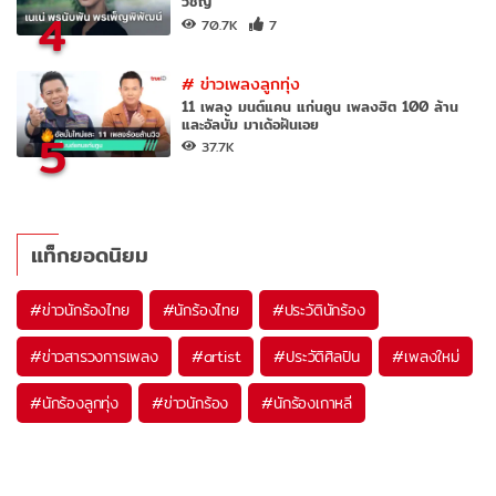
วิชญ์
4
70.7K
7
#
ข่าวเพลงลูกทุ่ง
11 เพลง มนต์แคน แก่นคูน เพลงฮิต 100 ล้าน
และอัลบั้ม มาเด้อฝันเอย
5
37.7K
แท็กยอดนิยม
#
ข่าวนักร้องไทย
#
นักร้องไทย
#
ประวัตินักร้อง
#
ข่าวสารวงการเพลง
#
artist
#
ประวัติศิลปิน
#
เพลงใหม่
#
นักร้องลูกทุ่ง
#
ข่าวนักร้อง
#
นักร้องเกาหลี