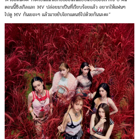
ตอนนี้ซิงเกิลและ MV ปล่อยมาเป็นที่เรียบร้อยแล้ว อยากให้แฟนๆ
ไปดู MV กันเยอะๆ แล้วมาขยับโยกแดนซ์ไปด้วยกันนะคะ”