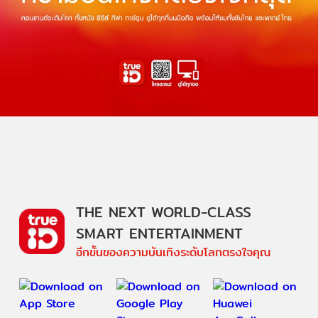
THE NEXT WORLD-CLASS
SMART ENTERTAINMENT
อีกขั้นของความบันเทิงระดับโลกตรงใจคุณ