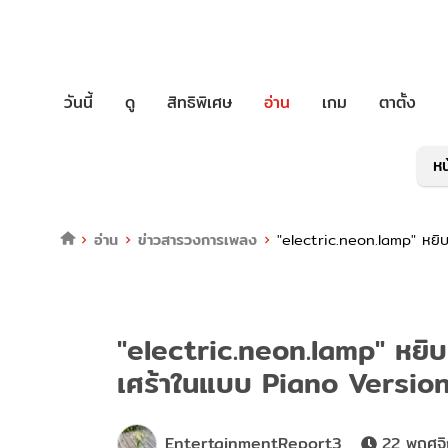
วันนี้
ดู
สิทธิพิเศษ
อ่าน
เกม
ตาตั้ง
หน
อ่าน
ข่าวสารวงการเพลง
"electric.neon.lamp" หยิบ
"electric.neon.lamp" หยิบ
เศร้าในแบบ Piano Versio
EntertainmentReport3
22 พฤศจิ