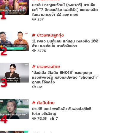
นราธิป กาญจนวัฒน์ (วงชาตรี) หวนคืน
1
เวที “7 สีคอนเสิร์ต เฟสติวัล” ขนเพลงฮิต
ในความทรงจำ 22 สิงหาคมนี้
237
#
ข่าวเพลงลูกทุ่ง
11 เพลง มนต์แคน แก่นคูน เพลงฮิต 100
2
ล้าน และอัลบั้ม มาเด้อฝันเอย
37.7K
#
ข่าวเพลงไทย
"ป๊อปเป้อ ชิไฮนิน BNK48" ขอบคุณทุก
3
แรงซัพพอร์ต หลังคลิปเพลง "Shonichi"
ถูกแชร์อีกครั้ง
80
#
ศิลปินไทย
ประวัติ เนเน่ พรนับพัน อันฟอลโลว์ไอจี
4
ไบร์ท วชิรวิชญ์
70.6K
7