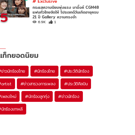
#
Exclusive
กระแสความนิยมพุ่งแรง มามิ้งค์ CGM48
5
แฟนทั่วไทยจัดให้ โปรเจกต์วันเกิดอายุครบ
21 ปี Gallery ความทรงจำ
6.9K
1
แท็กยอดนิยม
#
ข่าวนักร้องไทย
#
นักร้องไทย
#
ประวัตินักร้อง
#
artist
#
ข่าวสารวงการเพลง
#
ประวัติศิลปิน
#
เพลงใหม่
#
นักร้องลูกทุ่ง
#
ข่าวนักร้อง
#
นักร้องเกาหลี