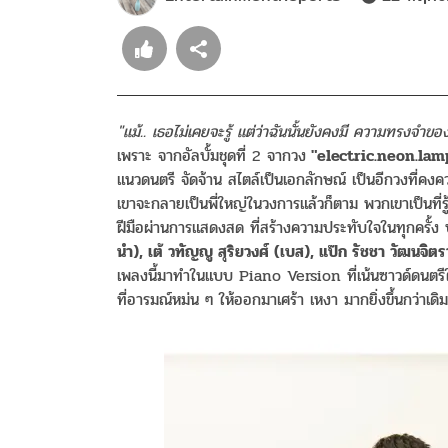
"แม้.. เธอไม่เคยจะรู้ แต่ว่าฉันนั้นยังคงมี ความทรงจำขอ
เพราะ จากอัลบั้มชุดที่ 2 จากวง
"electric.neon.lamp
แนวดนตรี จัดจ้าน สไตล์เป็นเอกลักษณ์ เป็นอีกวงที่คงค
เขาจะกลายเป็นพี่ใหญ่ในวงการแล้วก็ตาม พวกเขาเป็นที่
ฝีมือผ่านการแสดงสด ที่สร้างความประทับใจในทุกครั้ง
นำ), เต้ วทัญญู สุริยวงศ์ (เบส), แป๊ก รัชชา วัฒนจิตร
เพลงนี้มาทำในแบบ Piano Version ที่เน้นซาวด์ดนตร
ที่อารมณ์หม่น ๆ ให้ออกมาเศร้า เหงา มากยิ่งขึ้นกว่าเดิม