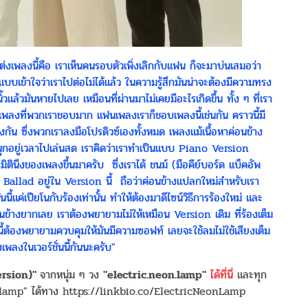
่งเพลงนี้คือ เราเห็นคนรอบตัวเพิ่งเลิกกับแฟน ก็จะมาบ่นเสมอว่า
แบบเข้าใจว่าเราไปต่อไม่ได้แล้ว ในความรู้สึกมันน่าจะต้องมีความทรง
วแล้วมันหายไปเลย เหมือนที่ผ่านมาไม่เคยมีอะไรเกิดขึ้น ทั้ง ๆ ที่เรา
ในเพลงที่พวกเราชอบมาก แฟนเพลงเราก็ชอบเพลงนี้เช่นกัน คราวนี้มี
ัน ซึ่งพวกเราลงมือโปรดิวซ์เองทั้งหมด เพลงแม้เนื้อหาค่อนข้าง
มสนุกอยู่เวลาไปเล่นสด เราคิดว่าเราทำเป็นแบบ Piano Version
กมิตินึงของเพลงขึ้นมาครับ ซึ่งเราได้ ชนม์ (มือคีย์บอร์ด แบ็คอัพ
Ballad อยู่ใน Version นี้ ถือว่าค่อนข้างแปลกใหม่สำหรับเรา
นี้แค่เปียโนกับร้องเท่านั้น ทำให้ต้องมาดีไซน์วิธีการร้องใหม่ และ
้างยากเลย เราต้องพยายามไม่ให้เหมือน Version เดิม ที่ร้องเต็ม
้ต้องพยายามควบคุมให้มันมีความซอฟท์ เลยจะใช้ลมไม่ใช้เสียงเต็ม
ลงในเวอร์ชั่นนี้กันนะครับ"
ersion)"
จากหนุ่ม ๆ วง
"electric.neon.lamp"
ได้ที่นี่
และทุก
n.lamp" ได้ทาง https://linkbio.co/ElectricNeonLamp