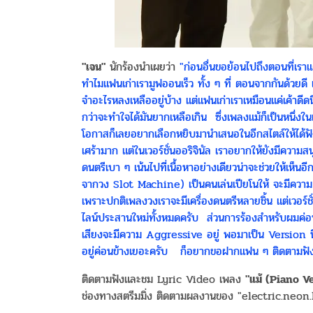
"เจน"
นักร้องนำเผยว่า
"ก่อนอื่นขอย้อนไปถึงตอนที่เราแต
ทำไมแฟนเก่าเรามูฟออนเร็ว ทั้ง ๆ ที่ ตอนจากกันด้วยดี 
จำอะไรหลงเหลืออยู่บ้าง แต่แฟนเก่าเราเหมือนแค่เค้าดีดนิ้
กว่าจะทำใจได้มันยากเหลือเกิน ซึ่งเพลงแม้ก็เป็นหนึ่ง
โอกาสก็เลยอยากเลือกหยิบมานำเสนอในอีกสไตล์ให้ได้ฟังก
เศร้ามาก แต่ในเวอร์ชั่นออริจินัล เราอยากให้ยังมีควา
ดนตรีเบา ๆ เน้นไปที่เนื้อหาอย่างเดียวน่าจะช่วยให้เห็นอี
จากวง Slot Machine) เป็นคนเล่นเปียโนให้ จะมีความ 
เพราะปกติเพลงวงเราจะมีเครื่องดนตรีหลายชิ้น แต่เวอร์ชั่น
ไลน์ประสานใหม่ทั้งหมดครับ ส่วนการร้องสำหรับผมค่อนข
เสียงจะมีความ Aggressive อยู่ พอมาเป็น Version นี
อยู่ค่อนข้างเยอะครับ ก็อยากขอฝากแฟน ๆ ติดตามฟังเพ
ติดตามฟังและชม Lyric Video เพลง
"แม้ (Piano V
ช่องทางสตรีมมิ่ง ติดตามผลงานของ "electric.neo