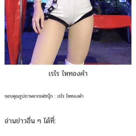
เรไร ไหทองคำ
ขอบคุณรูปภาพจากเฟซบุ๊ก : เรไร ไหทองคำ
อ่านข่าวอื่น ๆ ได้ที่: