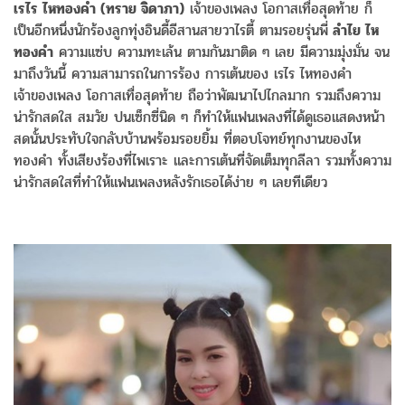
เรไร ไหทองคำ (ทราย จิดาภา)
เจ้าของเพลง โอกาสเทื่อสุดท้าย ก็
เป็นอีกหนึ่งนักร้องลูกทุ่งอินดี้อีสานสายวาไรตี้ ตามรอยรุ่นพี่
ลำไย ไห
ทองคำ
ความแซ่บ ความทะเล้น ตามกันมาติด ๆ เลย มีความมุ่งมั่น จน
มาถึงวันนี้ ความสามารถในการร้อง การเต้นของ เรไร ไหทองคำ
เจ้าของเพลง โอกาสเทื่อสุดท้าย ถือว่าพัฒนาไปไกลมาก รวมถึงความ
น่ารักสดใส สมวัย ปนเซ็กซี่นิด ๆ ก็ทำให้แฟนเพลงที่ได้ดูเธอแสดงหน้า
สดนั้นประทับใจกลับบ้านพร้อมรอยยิ้ม ที่ตอบโจทย์ทุกงานของไห
ทองคำ ทั้งเสียงร้องที่ไพเราะ และการเต้นที่จัดเต็มทุกลีลา รวมทั้งความ
น่ารักสดใสที่ทำให้แฟนเพลงหลังรักเธอได้ง่าย ๆ เลยทีเดียว