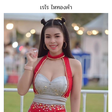
เรไร ไหทองคำ