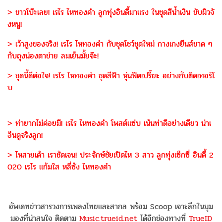
> ขาวโบ๊ะเลย! เรไร ไหทองคำ ลูกทุ่งอินดี้มาแรง ในชุดสีน้ำเงิน ขับผิวจั
งหนู!
> เว้าสูงของจริง! เรไร ไหทองคำ กับชุดโชว์ชุดใหม่ กางเกงยีนส์ขาด ๆ
กับถุงน่องตาข่าย ลมเย็นมั้ยจ๊ะ!
> ชุดนี้ดีต่อใจ! เรไร ไหทองคำ ชุดสีฟ้า หุ่นฟิตเปรี๊ยะ อย่างกับติดเทอร์โ
บ
> ท่ายากไม่ค่อยมี! เรไร ไหทองคำ โพสต์แซ่บ เน้นท่าดีอย่างเดียว น่าเ
อ็นดูจริงลูก!
> ไหสายเด้า เราชัดเจน! ประจักษ์ชัยเปิดไห 3 สาว ลูกทุ่งเซ็กซี่ อินดี้ 2
020 เรไร แก้มใส หลี่ซัง ไหทองคำ
อัพเดทข่าวสารวงการเพลงไทยและสากล พร้อม Scoop เจาะลึกในมุม
มองที่น่าสนใจ ติดตาม
Music.trueid.net
ได้อีกช่องทางที่
TrueID