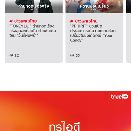
# ข่าวเพลงไทย
# ข่าวเพลงไทย
"TONEYLIU" ถ่ายทอดเรื่อง
"PP KRIT" ชวนเปิด
จริงสุดสะเทือนใจ ผ่านซิงเกิล
ประสบการณ์ความหวานซ่อน
ใหม่ "วันที่ฝนพรำ"
เปรี้ยวในซิงเกิลใหม่ "Your
Candy"
30
55