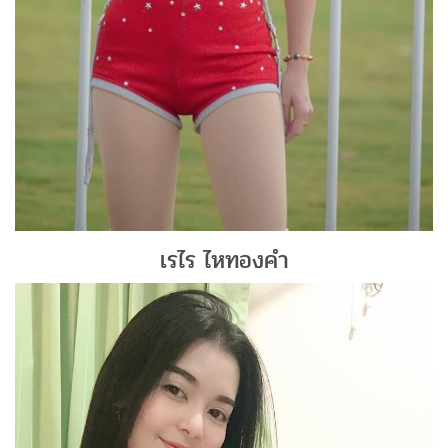
เรไร ไหทองคำ