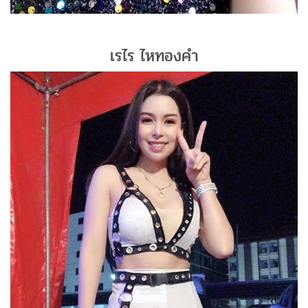
เรไร ไหทองคำ