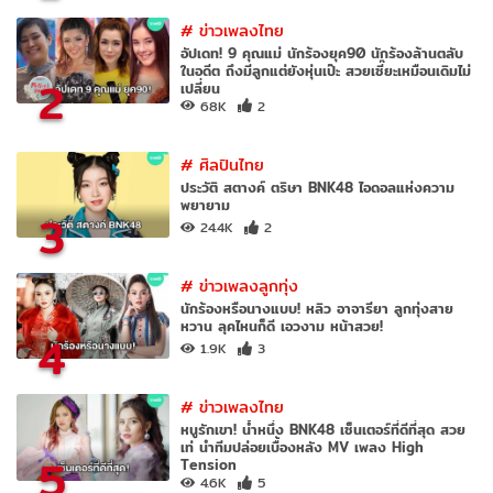
#
ข่าวเพลงไทย
อัปเดท! 9 คุณแม่ นักร้องยุค90 นักร้องล้านตลับ
ในอดีต ถึงมีลูกแต่ยังหุ่นเป๊ะ สวยเซี๊ยะเหมือนเดิมไม่
2
เปลี่ยน
68K
2
#
ศิลปินไทย
ประวัติ สตางค์ ตริษา BNK48 ไอดอลแห่งความ
พยายาม
3
24.4K
2
#
ข่าวเพลงลูกทุ่ง
นักร้องหรือนางแบบ! หลิว อาจารียา ลูกทุ่งสาย
หวาน ลุคไหนก็ดี เอวงาม หน้าสวย!
4
1.9K
3
#
ข่าวเพลงไทย
หนูรักเขา! น้ำหนึ่ง BNK48 เซ็นเตอร์ที่ดีที่สุด สวย
เท่ นำทีมปล่อยเบื้องหลัง MV เพลง High
5
Tension
4.6K
5