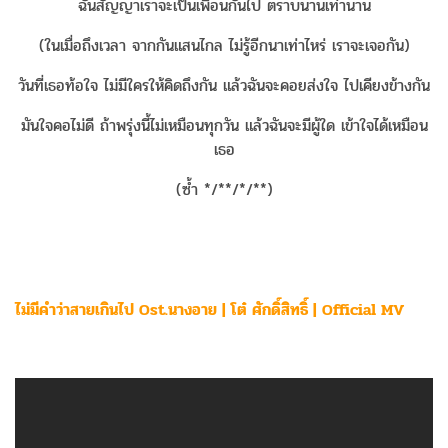
ฉันสัญญาเราจะเป็นเพื่อนกันไป ตราบนานเท่านาน
(ในเมื่อถึงเวลา จากกันแสนไกล ไม่รู้อีกนาเท่าไหร่ เราจะเจอกัน)
วันที่เธอท้อใจ ไม่มีใครให้คิดถึงกัน แล้วฉันจะคอยส่งใจ ไปเคียงข้างกัน
มันใจคอไม่ดี ถ้าพรุ่งนี้ไม่เหมือนทุกวัน แล้วฉันจะมีผู้ใด เข้าใจได้เหมือน
เธอ
(ซ้ำ */**/*/**)
ไม่มีคำว่าสายเกินไป Ost.นางอาย | โต๋ ศักดิ์สิทธิ์ | Official MV