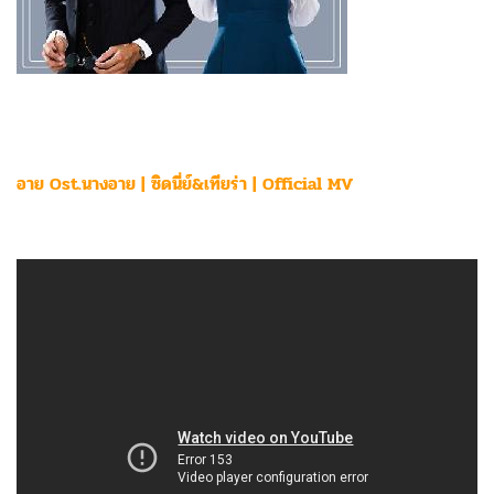
อาย Ost.นางอาย | ซิดนี่ย์&เทียร่า | Official MV