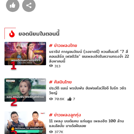
ยอดนิยมในตอนนี้
#
ข่าวเพลงไทย
นราธิป กาญจนวัฒน์ (วงชาตรี) หวนคืนเวที “7 สี
คอนเสิร์ต เฟสติวัล” ขนเพลงฮิตในความทรงจำ 22
1
สิงหาคมนี้
313
#
ศิลปินไทย
ประวัติ เนเน่ พรนับพัน อันฟอลโลว์ไอจี ไบร์ท วชิร
วิชญ์
2
70.6K
7
#
ข่าวเพลงลูกทุ่ง
11 เพลง มนต์แคน แก่นคูน เพลงฮิต 100 ล้าน
และอัลบั้ม มาเด้อฝันเอย
37.7K