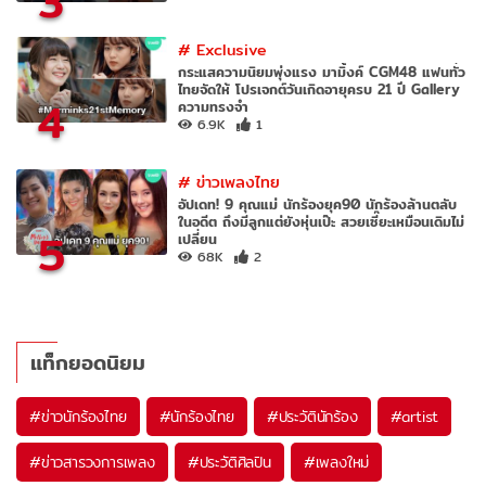
3
#
Exclusive
กระแสความนิยมพุ่งแรง มามิ้งค์ CGM48 แฟนทั่ว
ไทยจัดให้ โปรเจกต์วันเกิดอายุครบ 21 ปี Gallery
4
ความทรงจำ
6.9K
1
#
ข่าวเพลงไทย
อัปเดท! 9 คุณแม่ นักร้องยุค90 นักร้องล้านตลับ
ในอดีต ถึงมีลูกแต่ยังหุ่นเป๊ะ สวยเซี๊ยะเหมือนเดิมไม่
5
เปลี่ยน
68K
2
แท็กยอดนิยม
#
ข่าวนักร้องไทย
#
นักร้องไทย
#
ประวัตินักร้อง
#
artist
#
ข่าวสารวงการเพลง
#
ประวัติศิลปิน
#
เพลงใหม่