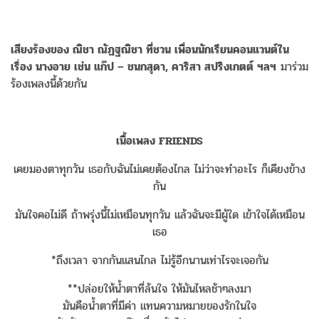
เสียงร้องของ ณิชา ณัฏฐณิชา ที่ชวน เพื่อนนักเรียนคอนแวนต์ใน
เรื่อง นางอาย เช่น แก๊ป – ชนกสุดา, คาริสา สปริงเกตต์ ฯลฯ
มาร่วม
ร้องเพลงนี้ด้วยกัน
เนื้อเพลง FRIENDS
เคยมองตาทุกวัน เธอกับฉันไม่เคยต้องไกล ไม่ว่าจะทำอะไร ก็เคียงข้าง
กัน
มันใจคอไม่ดี ถ้าพรุ่งนี้ไม่เหมือนทุกวัน แล้วฉันจะมีผู้ใด เข้าใจได้เหมือน
เธอ
*ถึงเวลา จากกันแสนไกล ไม่รู้อีกนานเท่าไรจะเจอกัน
**ปล่อยให้น้ำตาที่ล้นใจ ให้มันไหลช้าๆลงมา
มันคือน้ำตาที่มีค่า แทนความหมายของรักในใจ