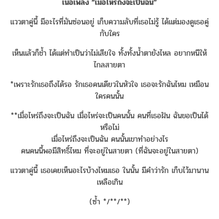
เนื้อเพลง “เมื่อไหร่ถึงจะเป็นฉัน”
แววตาคู่นี้ มีอะไรที่มันซ่อนอยู่ เก็บความลับที่เธอไม่รู้ ได้แต่มองดูเธอคู่
กับใคร
เห็นแล้วก็ช้ำ ได้แต่ทำเป็นว่าไม่เสียใจ ทั้งทั้งน้ำตายังไหล อยากหนีให้
ไกลสายตา
*เพราะรักเธอถึงได้รอ รักเธอคนเดียวในหัวใจ เธอจะรักฉันไหม เหมือน
ใครคนนั้น
**เมื่อไหร่ถึงจะเป็นฉัน เมื่อไหร่จะเป็นคนนั้น คนที่เธอฝัน ฉันขอเป็นได้
หรือไม่
เมื่อไหร่ถึงจะเป็นฉัน คนนั้นเขาทำอย่างไร
คนคนนี้พอมีสิทธิ์ไหม ที่จะอยู่ในสายตา (ที่ฉันจะอยู่ในสายตา)
แววตาคู่นี้ เธอเคยเห็นอะไรบ้างไหมเธอ ในนั้น มีคำว่ารัก เก็บไว้มานาน
เหลือเกิน
(ซ้ำ */**/**)