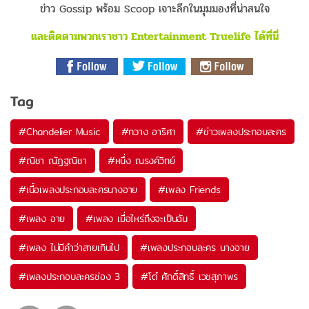
ข่าว Gossip พร้อม Scoop เจาะลึกในมุมมองที่น่าสนใจ
และติดตามพวกเราชาว Entertainment Truelife ได้ที่นี่
Tag
#
Chandelier Music
#
กวาง อาริศา
#
ข่าวเพลงประกอบละคร
#
ณิชา ณัฏฐณิชา
#
หนึ่ง ณรงค์วิทย์
#
เนื้อเพลงประกอบละครนางอาย
#
เพลง Friends
#
เพลง อาย
#
เพลง เมื่อไหร่ถึงจะเป็นฉัน
#
เพลง ไม่มีคำว่าสายเกินไป
#
เพลงประกอบละคร นางอาย
#
เพลงประกอบละครช่อง 3
#
โต๋ ศักดิ์สิทธิ์ เวชสุภาพร