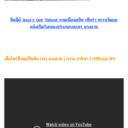
ซิดนี่ย์ Asia’s Got Talent ชวนเพื่อนสนิท เทียร่า ธรรมวัฒนะ
แจ้งเกิดในเพลงประกอบละคร นางอาย
เมื่อไหร่ถึงจะเป็นฉัน Ost.นางอาย | กวาง อาริศา | Official MV