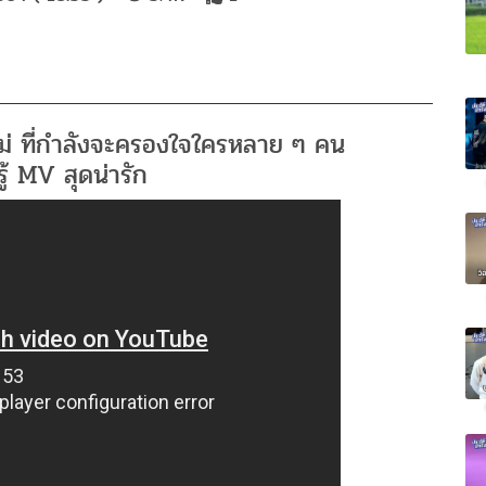
่ ที่กำลังจะครองใจใครหลาย ๆ คน
ู้ MV สุดน่ารัก