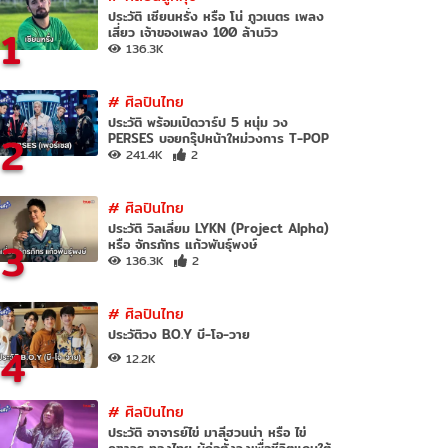
ประวัติ เซียนหรั่ง หรือ โน่ ภูวเนตร เพลง
1
เสี่ยว เจ้าของเพลง 100 ล้านวิว
136.3K
#
ศิลปินไทย
ประวัติ พร้อมเปิดวาร์ป 5 หนุ่ม วง
2
PERSES บอยกรุ๊ปหน้าใหม่วงการ T-POP
241.4K
2
#
ศิลปินไทย
ประวัติ วิลเลี่ยม LYKN (Project Alpha)
3
หรือ จักรภัทร แก้วพันธุ์พงษ์
136.3K
2
#
ศิลปินไทย
ประวัติวง B.O.Y บี-โอ-วาย
4
12.2K
#
ศิลปินไทย
ประวัติ อาจารย์ไข่ มาลีฮวนน่า หรือ ไข่
คฑาวุธ ทองไทย ผู้ก่อตั้งวงเพื่อชีวิตแดนใต้