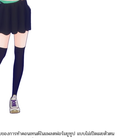
บบของการทำคอนเทนต์ในแพลตฟอร์มยูทูป แบบไม่เปิดเผยตัวตน