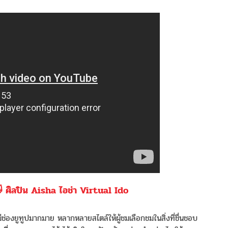
้ 😽 ศิลปิน Aisha ไอช่า Virtual Ido
ีช่องยูทูปมากมาย หลากหลายสไตล์ให้ผู้ชมเลือกชมในสิ่งที่ชื่นชอบ