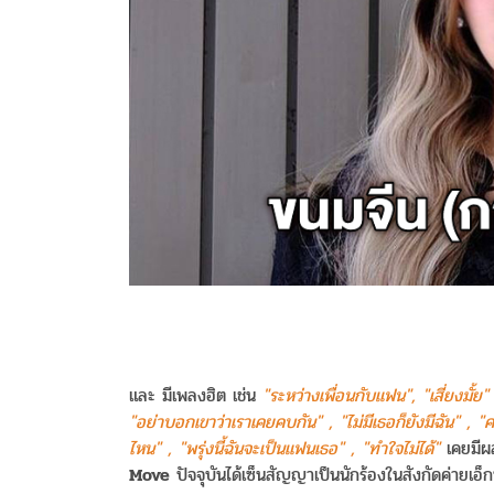
และ มีเพลงฮิต เช่น
"ระหว่างเพื่อนกับแฟน", "เสี่ยงมั้ย" ,
"อย่าบอกเขาว่าเราเคยคบกัน" , "ไม่มีเธอก็ยังมีฉัน" , 
ไหน" , "พรุ่งนี้ฉันจะเป็นแฟนเธอ" , "ทำใจไม่ได้"
เคยมีผ
Move
ปัจจุบันได้เซ็นสัญญาเป็นนักร้องในสังกัดค่ายเอ็ก