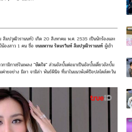
 ลิมปวุฒิวรานนท์) เกิด 20 สิงหาคม พ.ศ. 2535 เป็นนักร้องและ
ีน้องสาว 1 คน ชื่อ
ขนมหวาน รัตนรวินท์ ลิมปวุฒิวรานนท์
ผู้เข้า
าวกามิกาเซ่ในเพลง
"ขัดใจ"
ส่วนอัลบั้มต่อมาเป็นอัลบั้มเดี่ยวอัลบั้ม
่ายอย่าง มิลา จามิล่า พันธ์พินิจ ที่มาในแนวพังค์ป็อปสไตล์ตะวัน