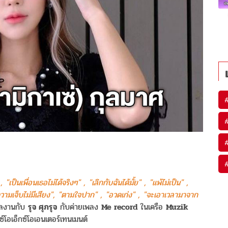
 "เป็นเพื่อนเธอไม่ได้จริงๆ" , "เลิกกับฉันได้มั้ย" , "แพ้ไม่เป็น" ,
"ความเจ็บไม่มีเสียง", "ตามใจปาก" , "อวดเก่ง" , "จะเอาเวลามาจาก
ลงานกับ
รุจ ศุภรุจ
กับค่ายเพลง
Me record
ในเครือ
Muzik
ซ์โอเอ็กซ์โอเอนเตอร์เทนเมนต์