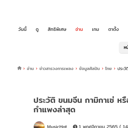
วันนี้
ดู
สิทธิพิเศษ
อ่าน
เกม
ตาตั้ง
หน
อ่าน
ข่าวสารวงการเพลง
ข้อมูลศิลปิน
ไทย
ประวั
ประวัติ ขนมจีน กามิกาเซ่ ห
กำแพงล่าสุด
MusicHot
1 พฤศจิกายน 2565 ( 14