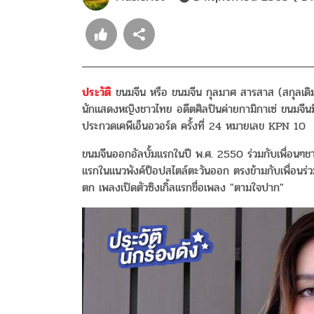
ประวัติ
ขนมจีน หรือ ขนมจีน กุลมาศ สารสาส (สกุลเดิม
นักแสดงหญิงชาวไทย อดีตศิลปินค่ายกามิกาเซ่ ขนมจีนม
ประกวดเคพีเอ็นอวอร์ด ครั้งที่ 24 หมายเลข KPN 10
ขนมจีนออกอัลบั้มแรกในปี พ.ศ. 2550 ร่วมกับเพื่อนๆช
แรกในแนวพังค์ป็อปสไตล์ตะวันออก ตรงข้ามกับเพื่อนร่วมค
ตก เพลงเปิดตัวซิงเกิ้ลแรกชื่อเพลง "ตามใจปาก"