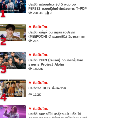
ประวัติ พร้อมเปิดวาร์ป 5 หนุ่ม วง
1
PERSES บอยกรุ๊ปหน้าใหม่วงการ T-POP
241.3K
2
#
ศิลปินไทย
ประวัติ หมีพูห์ วิน สกุลแสงประภา
2
(MEEPOOH) นักแสดงซีรีส์ วิมานอากาศ
21K
#
ศิลปินไทย
ประวัติ LYKN (ไลแคน) วงบอยกรุ๊ปจาก
3
รายการ Project Alpha
182.2K
#
ศิลปินไทย
ประวัติวง B.O.Y บี-โอ-วาย
4
12.2K
#
ศิลปินไทย
ประวัติ อาจารย์ไข่ มาลีฮวนน่า หรือ ไข่
คฑาวุธ ทองไทย ผู้ก่อตั้งวงเพื่อชีวิตแดนใต้