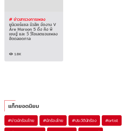
# ข่าวสารวงการเพลง
ยูนิเวอร์แซล มิวสิค จัดงาน V
Are Maroon 5 ดึง คิง พิ
เชษฐ์ และ วี วีโอเลตแจมเพลง
ฮิตตลอดกาล
1.8K
แท็กยอดนิยม
#
ข่าวนักร้องไทย
#
นักร้องไทย
#
ประวัตินักร้อง
#
artist