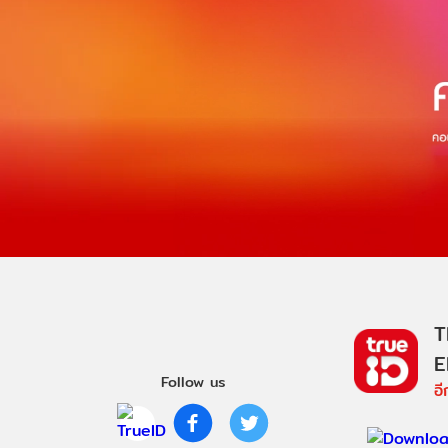
T
E
Follow us
อ