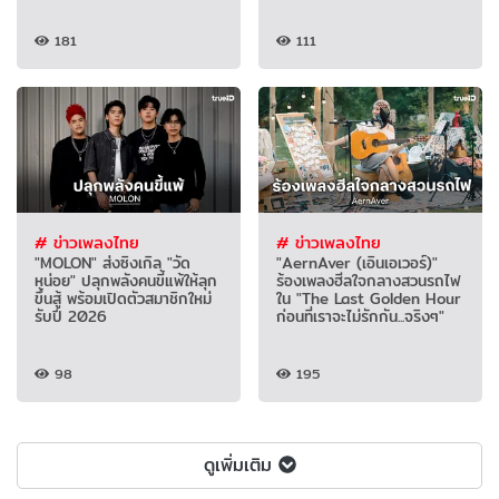
181
111
# ข่าวเพลงไทย
# ข่าวเพลงไทย
"MOLON" ส่งซิงเกิล "วัด
"AernAver (เอินเอเวอร์)"
หน่อย" ปลุกพลังคนขี้แพ้ให้ลุก
ร้องเพลงฮีลใจกลางสวนรถไฟ
ขึ้นสู้ พร้อมเปิดตัวสมาชิกใหม่
ใน "The Last Golden Hour
รับปี 2026
ก่อนที่เราจะไม่รักกัน...จริงๆ"
98
195
ดูเพิ่มเติม