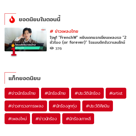
ยอดนิยมในตอนนี้
#
ข่าวเพลงไทย
ใจฟู! "FrenchW" หยิบเดทแรกเขียนเพลงรอ "2
ชั่วโมง (or forever)" โรแมนติกรับวาเลนไทน์
1
376
แท็กยอดนิยม
#
ข่าวนักร้องไทย
#
นักร้องไทย
#
ประวัตินักร้อง
#
artist
#
ข่าวสารวงการเพลง
#
นักร้องลูกทุ่ง
#
ประวัติศิลปิน
#
เพลงใหม่
#
ข่าวนักร้อง
#
นักร้องเกาหลี