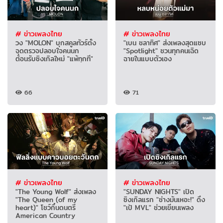
# ข่าวเพลงไทย
# ข่าวเพลงไทย
วง "MOLON" บุกสคูลทัวร์ตั้ง
"เบน ชลาทิศ" ส่งเพลงสุดแซบ
จุดตรวจปลอบใจคนนก
"Spotlight" ชวนทุกคนเฉิด
ต้อนรับซิงเกิลใหม่ "แพ้ทุกที"
ฉายในแบบตัวเอง
66
71
# ข่าวเพลงไทย
# ข่าวเพลงไทย
"The Young Wolf" ส่งเพลง
"SUNDAY NIGHTS" เปิด
"The Queen (of my
ซิงเกิลแรก "ช่างมันเหอะ!" ดึง
heart)" โชว์กึ๋นดนตรี
"เป้ MVL" ช่วยเขียนเพลง
American Country