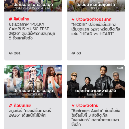
# ศิลปินไทย
# ข่าวเพลงต่างประเทศ
ประมวลภาพ "POCKY
"NICKIIE" ปล่อยอัลบั้มสากล
CAMPUS MUSIC FEST
เต็มชุดแรก Split พร้อมซิงเกิล
2026" ลุยเสิร์ฟความสนุกบุก
แซ่บ "HEAD vs. HEART"
5 รั้วมหาลัยดัง
201
63
# ศิลปินไทย
# ข่าวเพลงไทย
สคูลทัวร์ "คอนเสิร์ตศาสตร์
"Bedroom Audio" ซัดเต็มข้อ
2026" เดินหน้าไม่มีพัก!
ในอัลบั้มที่ 3 ส่งซิงเกิล
"แสงจันทร์" ตอกย้ำความเหงา
ซึมลึก